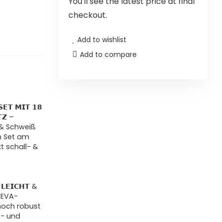
You'll see the latest price at final
checkout.
Add to wishlist
Add to compare
𝗘𝗧 𝗠𝗜𝗧 𝟭𝟴
𝗧𝗭 –
 & Schweiß
n Set am
t schall- &
 𝗟𝗘𝗜𝗖𝗛𝗧 &
n EVA-
noch robust
s- und