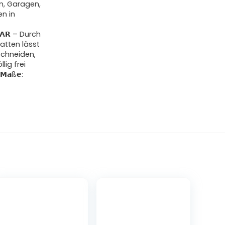
n, Garagen,
en in
𝗕𝗔𝗥 – Durch
atten lässt
schneiden,
lig frei
𝗠𝗮ß𝗲: