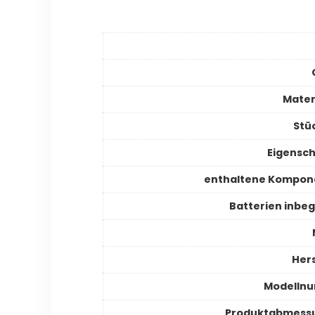
Mater
Stü
Eigensc
enthaltene Kompon
Batterien inbeg
Hers
Modelln
Produktabmess