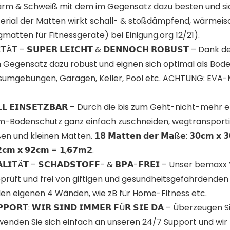
, Lärm & Schweiß mit dem im Gegensatz dazu besten und 
erial der Matten wirkt schall- & stoßdämpfend, wärmeiso
matten für Fitnessgeräte) bei Einigung.org 12/21).
𝗔𝗟𝗜𝗧Ä𝗧 – 𝗦𝗨𝗣𝗘𝗥 𝗟𝗘𝗜𝗖𝗛𝗧 & 𝗗𝗘𝗡𝗡𝗢𝗖𝗛 𝗥𝗢𝗕𝗨𝗦
m Gegensatz dazu robust und eignen sich optimal als Bode
sumgebungen, Garagen, Keller, Pool etc. ACHTUNG: EVA-
𝗘𝗥𝗔𝗟𝗟 𝗘𝗜𝗡𝗦𝗘𝗧𝗭𝗕𝗔𝗥 – Durch die bis zum Geht-nicht-
m-Bodenschutz ganz einfach zuschneiden, wegtransportie
 kleinen Matten. 𝟭𝟴 𝗠𝗮𝘁𝘁𝗲𝗻 𝗱𝗲𝗿 𝗠𝗮ß𝗲: 𝟯𝟬𝗰𝗺 𝘅 𝟯𝟬𝗰
𝟮𝗰𝗺 𝘅 𝟵𝟮𝗰𝗺 = 𝟭,𝟲𝟳𝗺𝟮.
𝗤𝗨𝗔𝗟𝗜𝗧Ä𝗧 – 𝗦𝗖𝗛𝗔𝗗𝗦𝗧𝗢𝗙𝗙- & 𝗕𝗣𝗔-𝗙𝗥𝗘𝗜 – Unser 
eprüft und frei von giftigen und gesundheitsgefährdenden
den eigenen 4 Wänden, wie zB für Home-Fitness etc.
 𝗦𝗨𝗣𝗣𝗢𝗥𝗧: 𝗪𝗜𝗥 𝗦𝗜𝗡𝗗 𝗜𝗠𝗠𝗘𝗥 𝗙Ü𝗥 𝗦𝗜𝗘 𝗗𝗔 – Überz
n, wenden Sie sich einfach an unseren 24/7 Support und wi