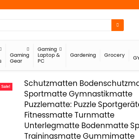
Gaming
Gaming
Laptop &
Gardening
Grocery
G
s
Gear
PC
Schutzmatten Bodenschutzma
Sale!
Sportmatte Gymnastikmatte
Puzzlematte: Puzzle Sportgerä
Fitnessmatte Turnmatte
Unterlegmatte Bodenmatte Sp
Trainingsmatte Gummimatte