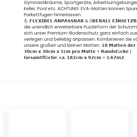
Gymnastikräume, Sportgeräte, Arbeitsumgebunge
Keller, Pool etc. ACHTUNG: EVA-Matten können Spur
Parkettfugen hinterlassen.
💪 𝗙𝗟𝗘𝗫𝗜𝗕𝗘𝗟 𝗔𝗡𝗣𝗔𝗦𝗦𝗕𝗔𝗥 & Ü𝗕𝗘𝗥𝗔𝗟𝗟 𝗘𝗜𝗡𝗦𝗘𝗧
die unendlich erweiterbare Puzzleform der Schutzm
sich unser Premium-Bodenschutz ganz einfach zu
verlegen und beliebig anpassen. Kombinieren Sie völ
unsere großen und kleinen Matten. 𝟭𝟴 𝗠𝗮𝘁𝘁𝗲𝗻 𝗱𝗲𝗿 
𝟯𝟬𝗰𝗺 𝘅 𝟯𝟬𝗰𝗺 𝘅 𝟭𝗰𝗺 𝗽𝗿𝗼 𝗠𝗮𝘁𝘁𝗲 + 𝗥𝗮𝗻𝗱𝘀𝘁ü𝗰𝗸𝗲 |
𝗚𝗲𝘀𝗮𝗺𝘁𝗳𝗹ä𝗰𝗵𝗲: 𝗰𝗮. 𝟭𝟴𝟮𝗰𝗺 𝘅 𝟵𝟮𝗰𝗺 = 𝟭,𝟲𝟳𝗺𝟮.