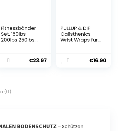
Fitnessbänder
PULLUP & DIP
Set, 150lbs
Calisthenics
200lbs 250lbs
Wrist Wraps für
Resistance
mehr Stabilität
Bands 5
& Sicherheit im
Verschiedene
Training,
€
23.97
€
16.90
Stärken,
Handgelenkban
Widerstandsbän
dagen für
der Set mit
Calisthenics,
Griffen
Krafttraining,
Knöchelriemen
Turnen & Fitness,
n (0)
und Türanker
Handgelenkstüt
Tragbarer
ze für Frauen
Rucksack, für
und Männer
Indoor Home
Gym und
Outdoor
𝗧𝗜𝗠𝗔𝗟𝗘𝗡 𝗕𝗢𝗗𝗘𝗡𝗦𝗖𝗛𝗨𝗧𝗭 – Schützen