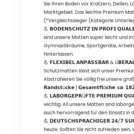
Sie Ihren Boden vor Kratzern, Dellen
Marktgebiet. Das leichte Premium Mat
(*Vergleichssieger (Kategorie Unterleg
💪 𝗕𝗢𝗗𝗘𝗡𝗦𝗖𝗛𝗨𝗧𝗭 𝗜𝗡 𝗣𝗥𝗢𝗙𝗜 𝗤
sind unsere Matten super leicht und i
Gymnastikräume, Sportgeräte, Arbeit
hinterlassen.
💪 𝗙𝗟𝗘𝗫𝗜𝗕𝗘𝗟 𝗔𝗡𝗣𝗔𝗦𝗦𝗕𝗔𝗥 & Ü
Schutzmatten lässt sich unser Premiu
Abstrahieren Sie völlig frei unsere großen und
𝗥𝗮𝗻𝗱𝘀𝘁ü𝗰𝗸𝗲 | 𝗚𝗲𝘀𝗮𝗺𝘁𝗳𝗹ä𝗰𝗵𝗲: 𝗰𝗮. 𝟭
💪 𝗟𝗔𝗕𝗢𝗥𝗚𝗘𝗣𝗥Ü𝗙𝗧𝗘 𝗣𝗥𝗘𝗠𝗜𝗨𝗠 
wichtig: All unsere Matten sind laborg
auch hervorragend für den Einsatz in 
💪 𝗗𝗘𝗨𝗧𝗦𝗖𝗛𝗦𝗣𝗥𝗔𝗖𝗛𝗜𝗚𝗘𝗥 𝟮𝟰/𝟳
heute. Sollten Sie nicht zufrieden sei