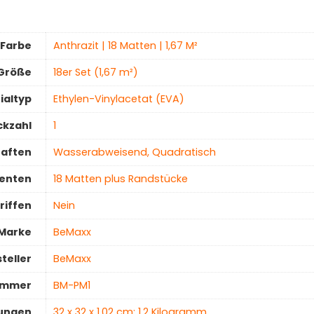
Farbe
‎Anthrazit | 18 Matten | 1,67 M²
Größe
‎18er Set (1,67 m²)
ialtyp
‎Ethylen-Vinylacetat (EVA)
ckzahl
1
haften
‎Wasserabweisend, Quadratisch
enten
‎18 Matten plus Randstücke
riffen
‎Nein
Marke
‎BeMaxx
teller
‎BeMaxx
ummer
‎BM-PM1
ungen
‎32 x 32 x 1,02 cm; 1,2 Kilogramm