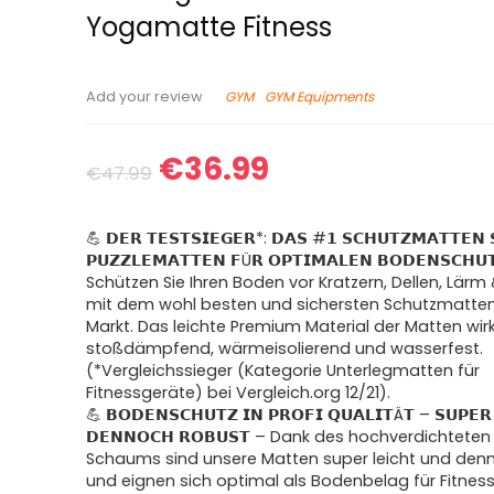
Yogamatte Fitness
GYM
GYM Equipments
Add your review
€
36.99
€
47.99
💪 𝗗𝗘𝗥 𝗧𝗘𝗦𝗧𝗦𝗜𝗘𝗚𝗘𝗥*: 𝗗𝗔𝗦 #𝟭 𝗦𝗖𝗛𝗨𝗧𝗭𝗠𝗔𝗧𝗧𝗘𝗡 
𝗣𝗨𝗭𝗭𝗟𝗘𝗠𝗔𝗧𝗧𝗘𝗡 𝗙Ü𝗥 𝗢𝗣𝗧𝗜𝗠𝗔𝗟𝗘𝗡 𝗕𝗢𝗗𝗘𝗡𝗦𝗖𝗛𝗨
Schützen Sie Ihren Boden vor Kratzern, Dellen, Lärm
mit dem wohl besten und sichersten Schutzmatte
Markt. Das leichte Premium Material der Matten wirk
stoßdämpfend, wärmeisolierend und wasserfest.
(*Vergleichssieger (Kategorie Unterlegmatten für
Fitnessgeräte) bei Vergleich.org 12/21).
💪 𝗕𝗢𝗗𝗘𝗡𝗦𝗖𝗛𝗨𝗧𝗭 𝗜𝗡 𝗣𝗥𝗢𝗙𝗜 𝗤𝗨𝗔𝗟𝗜𝗧Ä𝗧 – 𝗦𝗨𝗣𝗘𝗥
𝗗𝗘𝗡𝗡𝗢𝗖𝗛 𝗥𝗢𝗕𝗨𝗦𝗧 – Dank des hochverdichtete
Schaums sind unsere Matten super leicht und den
und eignen sich optimal als Bodenbelag für Fitnes