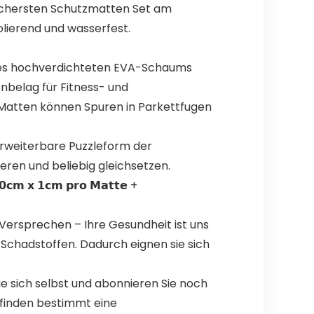
sichersten Schutzmatten Set am
lierend und wasserfest.
 – Dank des hochverdichteten EVA-Schaums
nbelag für Fitness- und
Matten können Spuren in Parkettfugen
mehr erweiterbare Puzzleform der
ren und beliebig gleichsetzen.
 𝘅 𝟭𝗰𝗺 𝗽𝗿𝗼 𝗠𝗮𝘁𝘁𝗲 +
bemaxx Versprechen – Ihre Gesundheit ist uns
 Schadstoffen. Dadurch eignen sie sich
eugen Sie sich selbst und abonnieren Sie noch
r finden bestimmt eine