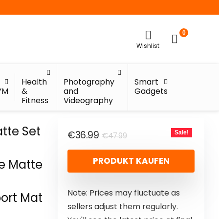
0
Wishlist
Health
Photography
Smart
YM
&
and
Gadgets
Fitness
Videography
tte Set
€
36.99
Sale!
€
47.99
PRODUKT KAUFEN
te Matte
Note: Prices may fluctuate as
ort Mat
sellers adjust them regularly.