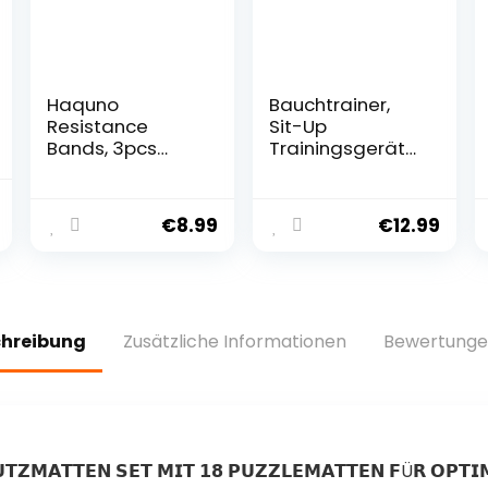
Haquno
Bauchtrainer,
Resistance
Sit-Up
Bands, 3pcs
Trainingsgeräte
Fitnessbänder
Bodybuilding
Hip
Expander
Widerstandsbän
Ganzkörpertrain
€
8.99
€
12.99
der Set mit
er für Zuhause 6
starker
Tubes Elastische
Dehnbarkeit, 3
Zugseil
Zugkraftstärken
Multifunktions-
rutschfeste
Leg-Exerciser für
chreibung
Zusätzliche Informationen
Bewertunge
Trainingsband,
Fitness
für Hüfte Beine
Abnehmen
Pilates Yoga
Training Yoga
Krafttraining
𝗨𝗧𝗭𝗠𝗔𝗧𝗧𝗘𝗡 𝗦𝗘𝗧 𝗠𝗜𝗧 𝟭𝟴 𝗣𝗨𝗭𝗭𝗟𝗘𝗠𝗔𝗧𝗧𝗘𝗡 𝗙Ü𝗥 𝗢𝗣