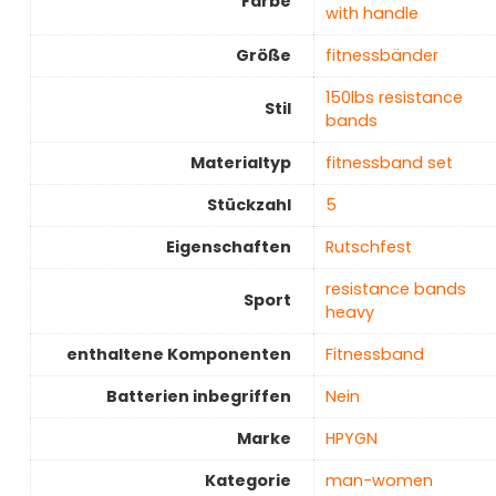
Farbe
with handle
Größe
‎fitnessbänder
‎150lbs resistance
Stil
bands
Materialtyp
‎fitnessband set
Stückzahl
‎5
Eigenschaften
‎Rutschfest
‎resistance bands
Sport
heavy
enthaltene Komponenten
‎Fitnessband
Batterien inbegriffen
‎Nein
Marke
‎HPYGN
Kategorie
‎man-women