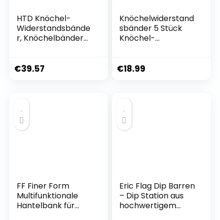
HTD Knöchel-
Knöchelwiderstand
Widerstandsbände
sbänder 5 Stück
r, Knöchelbänder
Knöchel-
zum Training mit
Widerstandsbände
Manschetten,
r,
Widerstandsbände
Widerstandsbände
€
39.57
€
18.99
r für das Bein-Po-
r Set mit
Training,
Knöchelriemen für
Trainingsausrüstun
Kickbacks, Bein-
g für Kickbacks,
Glute-
Hüft-
Übungsgeräte,
Gesäßmuskel-
Fußschlaufen
Trainingsübungen
Kabelzug für
Training mit
Trainingsposter
FF Finer Form
Eric Flag Dip Barren
Multifunktionale
– Dip Station aus
Hantelbank für
hochwertigem
Ganzkörpertraining
Stahl für Home