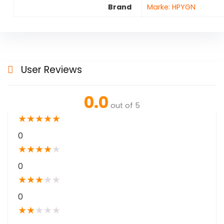
Brand
Marke: HPYGN
User Reviews
0.0
out of 5
★
★
★
★
★
0
★
★
★
★
★
0
★
★
★
★
★
0
★
★
★
★
★