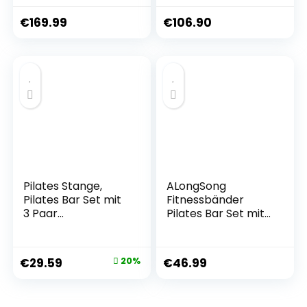
– Hyper
Gym, Krafttraining,
Rückenverlängerun
Körpergewicht,
€
169.99
€
106.90
g, Römischer Stuhl,
Fitnessgeräte für
verstellbare
Zuhause –
Bauchmuskelbank,
Parallettes
Schrägbank,
Calisthenics, Solide
Flachbank
Dip Stange, 250 kg
maximale
Belastung
Pilates Stange,
ALongSong
Pilates Bar Set mit
Fitnessbänder
3 Paar
Pilates Bar Set mit
Widerstandsbände
6
r(20/25/30Lbs),
Widerstandsbände
Metall-Einstellung
r 20/30/40lbs
€
29.59
20%
€
46.99
Schnalle &
Fitnessgeräte für
Ausbildung Poster,
Zuhause Home
Pilates Skulptur
Gym Pilates-