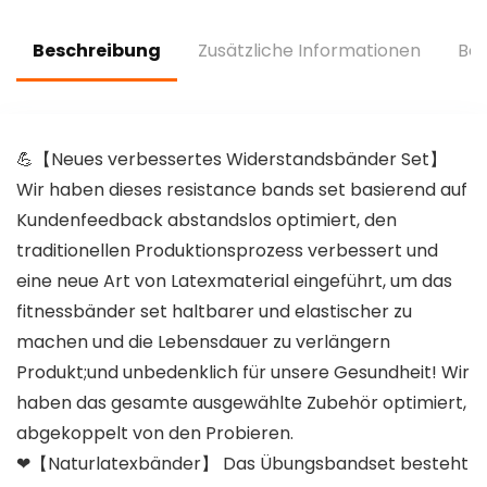
Fitness Stange for
Stange
Home Gym
Verstellbare&Abne
Workout
hmbare,Griffe,Türa
Beschreibung
Zusätzliche Informationen
Bew
Equipment(Frauen)
nker
💪【Neues verbessertes Widerstandsbänder Set】
Wir haben dieses resistance bands set basierend auf
Kundenfeedback abstandslos optimiert, den
traditionellen Produktionsprozess verbessert und
eine neue Art von Latexmaterial eingeführt, um das
fitnessbänder set haltbarer und elastischer zu
machen und die Lebensdauer zu verlängern
Produkt;und unbedenklich für unsere Gesundheit! Wir
haben das gesamte ausgewählte Zubehör optimiert,
abgekoppelt von den Probieren.
❤【Naturlatexbänder】 Das Übungsbandset besteht