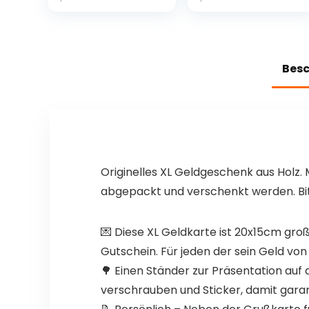
en mit 3,5 Zoll
G,3,5 Zoll IPS
IPS Bildschirm &
Gaming
Dual Joystick,
Bildschirm,Open
Unterstützung
Source Arkos
Zum
System,Blau
Bes
Anschließen
eines Fernsehers
(Schwarz)
Originelles XL Geldgeschenk aus Holz
abgepackt und verschenkt werden. Bit
💌 Diese XL Geldkarte ist 20x15cm gro
Gutschein. Für jeden der sein Geld v
🌳 Einen Ständer zur Präsentation au
verschrauben und Sticker, damit garant