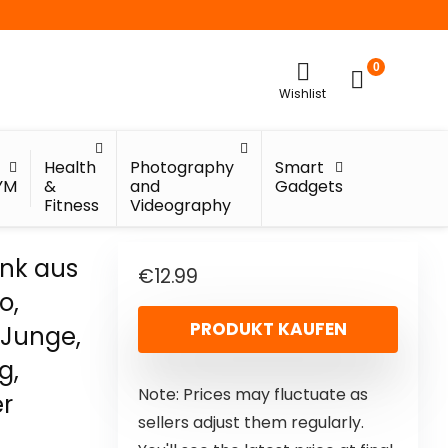
0
Wishlist
Health
Photography
Smart
YM
&
and
Gadgets
Fitness
Videography
enk aus
€
12.99
o,
PRODUKT KAUFEN
 Junge,
g,
Note: Prices may fluctuate as
r
sellers adjust them regularly.