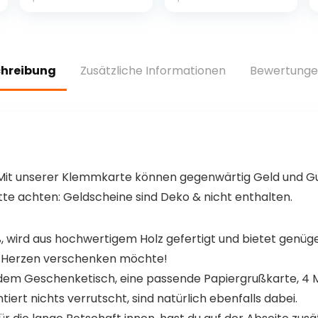
e mit Dual
Wireless Plug
Stylem
und Play 64GB
Linux/Garlic
HDMI 4K –
Unterstützung,
21000+ Spielen
Retro Konsole
Spielekonsole
chreibung
Zusätzliche Informationen
Bewertunge
mit Dual 3D
Retro Gaming
Joysticks
(Transparent
Lila) (128G)
. Mit unserer Klemmkarte können gegenwärtig Geld und 
te achten: Geldscheine sind Deko & nicht enthalten.
ß, wird aus hochwertigem Holz gefertigt und bietet genüg
on Herzen verschenken möchte!
f dem Geschenketisch, eine passende Papiergrußkarte, 4 
iert nichts verrutscht, sind natürlich ebenfalls dabei.