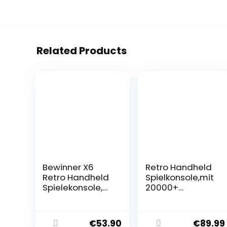
Related Products
Bewinner X6
Retro Handheld
Retro Handheld
Spielkonsole,mit
Spielekonsole,
20000+
10000+ Spiele
Spielen,Retro
Tragbare
Gaming
Videospielkonsol
Konsole,16G+128
€
53.90
€
89.99