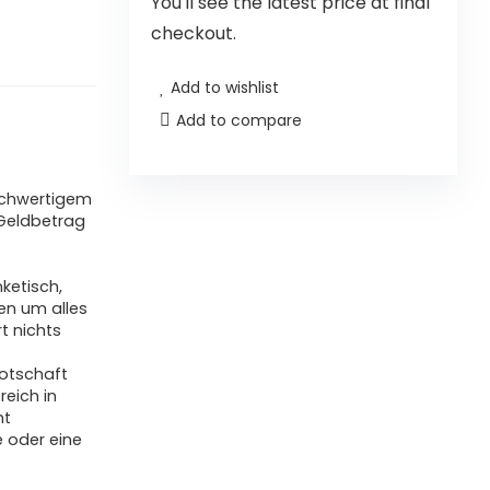
You'll see the latest price at final
checkout.
Add to wishlist
Add to compare
hochwertigem
 Geldbetrag
ketisch,
en um alles
t nichts
Botschaft
reich in
ht
 oder eine