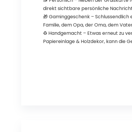
📝 Persönlich – Neben der Grußkarte fü
direkt sichtbare persönliche Nachric
🎁 Gaminggeschenk – Schlussendlich e
Familie, dem Opa, der Oma, dem Vater
♻️ Handgemacht – Etwas erneut zu verw
Papiereinlage & Holzdekor, kann die 