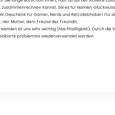
r die lange Botschaft innen, hast du auf der Abseite zusä
ht zusammenrechnen kannst. Sei es für Namen, Glückwün
in Geschenk für Gamer, Nerds und Retroliebhaber! Für 
, der Mutter, dem Freund der Freundin.
enden ist uns sehr wichtig (Nachhaltigkeit). Durch die 
Geldkarte problemlos wiederverwendet werden.