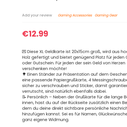
Gaming Accessories
Gaming Gear
Add your review
€
12.99
💌 Diese XL Geldkarte ist 20x15cm groß, wird aus 
Holz gefertigt und bietet genügend Platz für jeden
oder Gutschein. Für jeden der sein Geld von Herzen
verschenken möchte!
🌳 Einen Ständer zur Präsentation auf dem Geschen
eine passende Papiergrußkarte, 4 Messingschraub
sicher zu verschrauben und Sticker, damit garantier
verrutscht, sind natürlich ebenfalls dabei.
📝 Persönlich – Neben der Grußkarte für die lange 
innen, hast du auf der Rückseite zusätzlich einen Be
dem du deine direkt sichtbare persönliche Nachric
hinzufügen kannst. Sei es für Namen, Glückwünsche
ganz eigene Widmung.