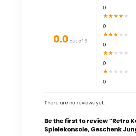
0
★
★
★
★
★
0
★
★
★
★
★
0.0
out of 5
0
★
★
★
★
★
0
★
★
★
★
★
0
There are no reviews yet.
Be the first to review “Retro
Spielekonsole, Geschenk Ju