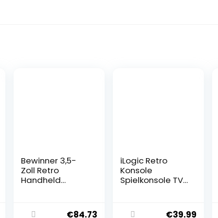
Bewinner 3,5-
iLogic Retro
Zoll Retro
Konsole
Handheld
Spielkonsole TV
Spielekonsole
Game Stick mit
R36s,
2 Gamepads
Videospielkonsol
Bluetooth
€
84.73
€
39.99