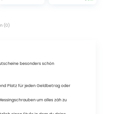
Spielkonsole
153 Spiele, Retro
Videospielkonsol
Arcade Games,
e M8 64G 4K
Gold, Rot
HDMI-Ausgang,
20000+ Spiele,
n (0)
2.4G Wireless
Game Controller
Gutscheine besonders schön
end Platz für jeden Geldbetrag oder
Messingschrauben um alles zäh zu