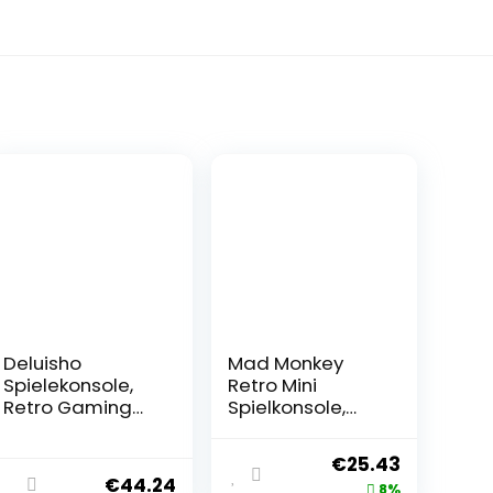
Deluisho
Mad Monkey
Spielekonsole,
Retro Mini
Retro Gaming
Spielkonsole,
Stick, Retro
Handheld
Spielekonsole,
Spielekonsole
€
25.43
Retro Konsole
für unterwegs,
€
44.24
8%