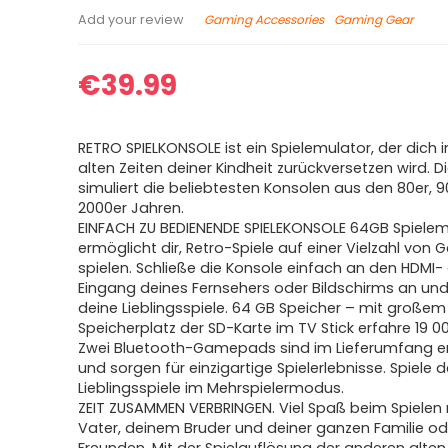
Gaming Accessories
Gaming Gear
Add your review
€
39.99
RETRO SPIELKONSOLE ist ein Spielemulator, der dich i
alten Zeiten deiner Kindheit zurückversetzen wird. D
simuliert die beliebtesten Konsolen aus den 80er, 
2000er Jahren.
EINFACH ZU BEDIENENDE SPIELEKONSOLE 64GB Spielem
ermöglicht dir, Retro-Spiele auf einer Vielzahl von 
spielen. Schließe die Konsole einfach an den HDMI-
Eingang deines Fernsehers oder Bildschirms an un
deine Lieblingsspiele. 64 GB Speicher – mit großem
Speicherplatz der SD-Karte im TV Stick erfahre 19 00
Zwei Bluetooth-Gamepads sind im Lieferumfang e
und sorgen für einzigartige Spielerlebnisse. Spiele 
Lieblingsspiele im Mehrspielermodus.
ZEIT ZUSAMMEN VERBRINGEN. Viel Spaß beim Spielen
Vater, deinem Bruder und deiner ganzen Familie od