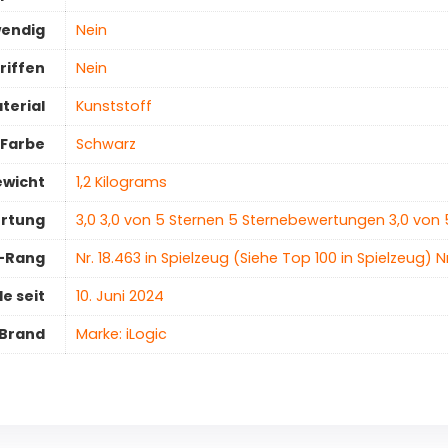
wendig
‎Nein
riffen
‎Nein
terial
‎Kunststoff
Farbe
‎Schwarz
ewicht
‎1,2 Kilograms
ertung
3,0 3,0 von 5 Sternen 5 Sternebewertungen 3,0 von 
r-Rang
Nr. 18.463 in Spielzeug (Siehe Top 100 in Spielzeug) N
e seit
10. Juni 2024
Brand
Marke: iLogic