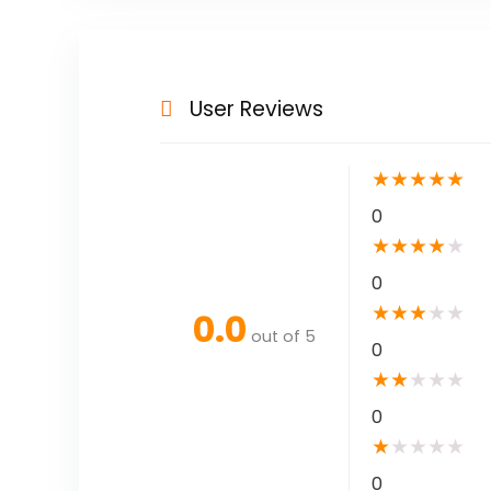
User Reviews
★
★
★
★
★
0
★
★
★
★
★
0
★
★
★
★
★
0.0
out of 5
0
★
★
★
★
★
0
★
★
★
★
★
0