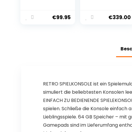
Spielekonsole,
Weiß
Dual-3D-
Joystick, 20+
€
99.95
€
339.00
Emulatoren für
PSP, N64, GB,
über 10000
Spiele
vorinstalliert,
Bes
kompatibel mit
64-Bit-3D-
Simulatoren
RETRO SPIELKONSOLE ist ein Spielemulat
simuliert die beliebtesten Konsolen le
EINFACH ZU BEDIENENDE SPIELEKONSOLE 6
spielen. Schließe die Konsole einfach
Lieblingsspiele. 64 GB Speicher – mit 
Gamepads sind im Lieferumfang enthalte