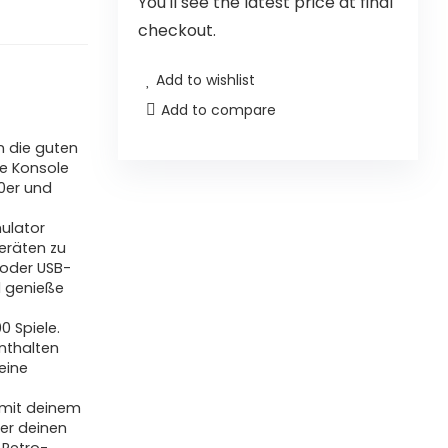
You'll see the latest price at final
checkout.
Add to wishlist
Add to compare
n die guten
ie Konsole
90er und
ulator
Geräten zu
 oder USB-
d genieße
0 Spiele.
nthalten
deine
 mit deinem
er deinen