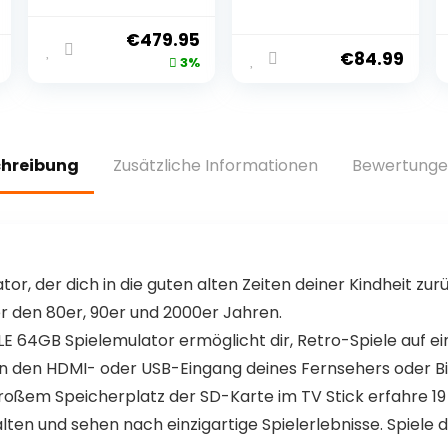
IPS Screen 640 x
480 Linux
€
479.95
System with a
€
84.99
3%
64G Card Pre-
Installed 5000+
Games Supports
HDMI and TV
Output
chreibung
Zusätzliche Informationen
Bewertunge
or, der dich in die guten alten Zeiten deiner Kindheit zur
er den 80er, 90er und 2000er Jahren.
4GB Spielemulator ermöglicht dir, Retro-Spiele auf eine
 an den HDMI- oder USB-Eingang deines Fernsehers oder B
großem Speicherplatz der SD-Karte im TV Stick erfahre 19
n und sehen nach einzigartige Spielerlebnisse. Spiele de