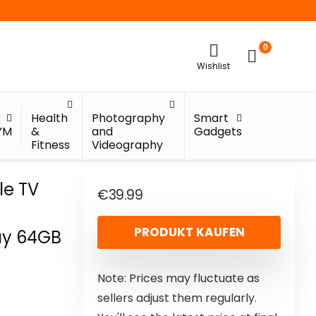
0
Wishlist
Health
Photography
Smart
YM
&
and
Gadgets
Fitness
Videography
le TV
€
39.99
PRODUKT KAUFEN
lay 64GB
Note: Prices may fluctuate as
sellers adjust them regularly.