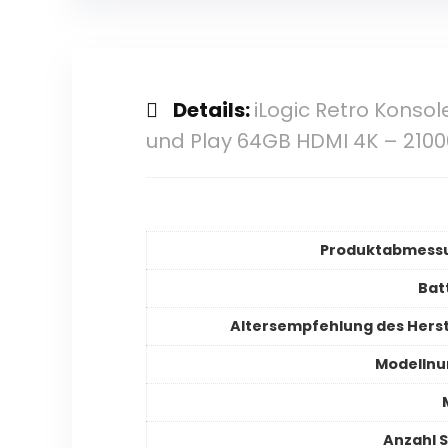
Details:
iLogic Retro Konso
und Play 64GB HDMI 4K – 2100
Produktabmess
Bat
Altersempfehlung des Herst
Modelln
Anzahl S