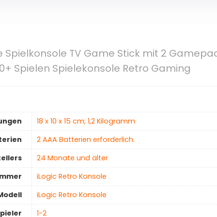
le Spielkonsole TV Game Stick mit 2 Gamepad
0+ Spielen Spielekonsole Retro Gaming
ungen
‎18 x 10 x 15 cm; 1,2 Kilogramm
terien
‎2 AAA Batterien erforderlich.
ellers
‎24 Monate und älter
ummer
‎iLogic Retro Konsole
Modell
‎iLogic Retro Konsole
pieler
‎1-2