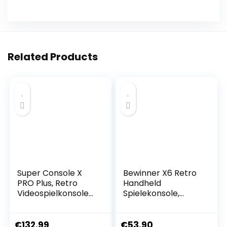
Related Products
Super Console X
Bewinner X6 Retro
PRO Plus, Retro
Handheld
Videospielkonsole
Spielekonsole,
256 GB Integrierte
10000+ Spiele
50000 + Spiele, TV-
Tragbare
und Game-Dual-
Videospielkonsolen
€
132.99
€
53.90