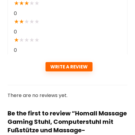
★
★
★
★
★
0
★
★
★
★
★
0
★
★
★
★
★
0
WRITE A REVIEW
There are no reviews yet.
Be the first to review “Homall Massage
Gaming Stuhl, Computerstuhl mit
Fußstütze und Massage-