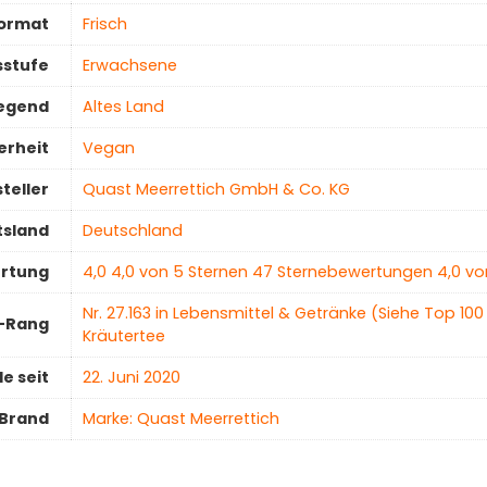
ormat
‎Frisch
sstufe
‎Erwachsene
egend
‎Altes Land
erheit
‎Vegan
teller
‎Quast Meerrettich GmbH & Co. KG
tsland
‎Deutschland
ertung
4,0 4,0 von 5 Sternen 47 Sternebewertungen 4,0 vo
Nr. 27.163 in Lebensmittel & Getränke (Siehe Top 100 
r-Rang
Kräutertee
e seit
22. Juni 2020
Brand
Marke: Quast Meerrettich