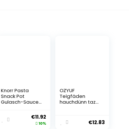
Knorr Pasta
OZYUF
Snack Pot
Teigfäden
Gulasch-Sauce
hauchdünn taze
leckere Instant
kadayıf 500
Nudeln fertig in 5
Gramm mit
€
11.92
Minuten 8 x 60 g
Pufai Grocery
€
12.83
10%