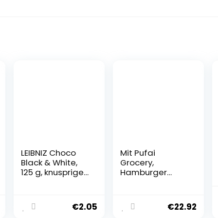
LEIBNIZ Choco
Mit Pufai
Black & White,
Grocery,
125 g, knusprige
Hamburger
Kakaokekse
Brötchen XXL
eingebettet in
Sesam 4er 300
weiße
gramm x 3
€
2.05
€
22.92
Schokolade (1 x
Packungen + VW