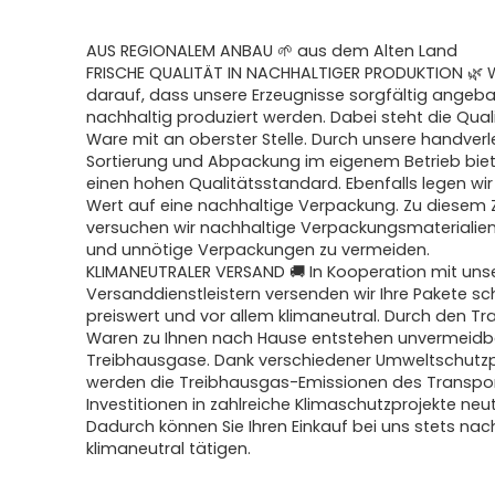
AUS REGIONALEM ANBAU 🌱 aus dem Alten Land
FRISCHE QUALITÄT IN NACHHALTIGER PRODUKTION 🌿 
darauf, dass unsere Erzeugnisse sorgfältig angeb
nachhaltig produziert werden. Dabei steht die Qual
Ware mit an oberster Stelle. Durch unsere handver
Sortierung und Abpackung im eigenem Betrieb biet
einen hohen Qualitätsstandard. Ebenfalls legen wi
Wert auf eine nachhaltige Verpackung. Zu diesem
versuchen wir nachhaltige Verpackungsmaterialien
und unnötige Verpackungen zu vermeiden.
KLIMANEUTRALER VERSAND 🚚 In Kooperation mit uns
Versanddienstleistern versenden wir Ihre Pakete schn
preiswert und vor allem klimaneutral. Durch den Tr
Waren zu Ihnen nach Hause entstehen unvermeidb
Treibhausgase. Dank verschiedener Umweltschu
werden die Treibhausgas-Emissionen des Transpo
Investitionen in zahlreiche Klimaschutzprojekte neutr
Dadurch können Sie Ihren Einkauf bei uns stets nac
klimaneutral tätigen.