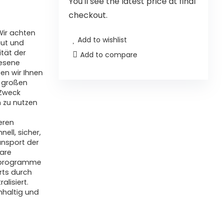
You'll see the latest price at final
checkout.
Wir achten
Add to wishlist
aut und
ität der
Add to compare
lesene
en wir Ihnen
r großen
 Zweck
 zu nutzen
eren
ell, sicher,
ansport der
are
tzprogramme
rts durch
alisiert.
hhaltig und