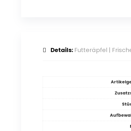
Details:
Futteräpfel | Frisc
Artikelg
Zusatz
Stü
Aufbewa