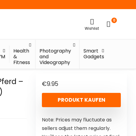
0
Wishlist
Health
Photography
Smart
YM
&
and
Gadgets
Fitness
Videography
Pferd –
€
9.95
)
PRODUKT KAUFEN
Note: Prices may fluctuate as
sellers adjust them regularly.