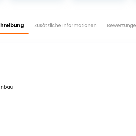
125 g)
Gewürzketchup
Ketchup 500
Mililiter x 1 STÜCK
chreibung
Zusätzliche Informationen
Bewertunge
 Anbau