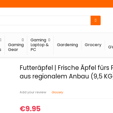
Gaming
Gaming
Laptop &
Gardening
Grocery
G
s
Gear
PC
Futteräpfel | Frische Äpfel fürs 
aus regionalem Anbau (9,5 KG
Grocery
Add your review
€
9.95