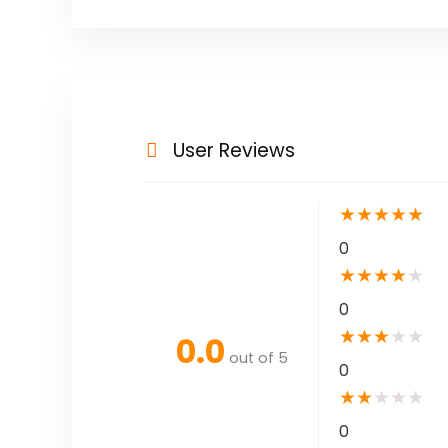
User Reviews
★
★
★
★
★
0
★
★
★
★
★
0
★
★
★
★
★
0.0
out of 5
0
★
★
★
★
★
0