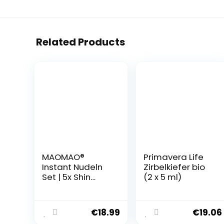
Related Products
MAOMAO®
Primavera Life
Instant Nudeln
Zirbelkiefer bio
Set | 5x Shin
(2 x 5 ml)
Ramen & 5x
Chapagetti
(Kompatibel mit
€
18.99
€
19.06
Nong Shim)