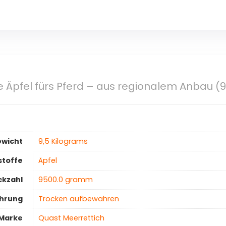
he Äpfel fürs Pferd – aus regionalem Anbau (9
ewicht
‎9,5 Kilograms
stoffe
‎Äpfel
ckzahl
‎9500.0 gramm
hrung
‎Trocken aufbewahren
Marke
‎Quast Meerrettich