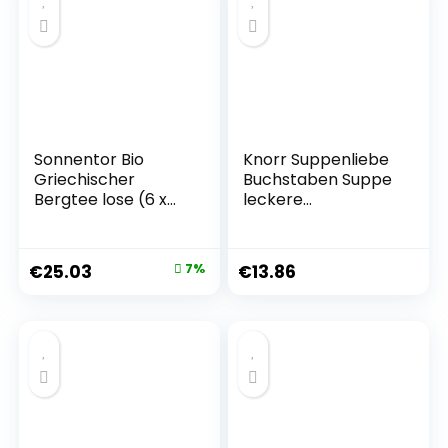
Sonnentor Bio
Knorr Suppenliebe
Griechischer
Buchstaben Suppe
Bergtee lose (6 x
leckere
40 gr)
Nudelsuppe mit
natürlichen
Zutaten 14x 3 Teller
€
25.03
7%
€
13.86