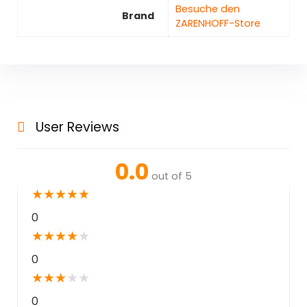
Besuche den
Brand
ZARENHOFF-Store
User Reviews
0.0
out of 5
★
★
★
★
★
0
★
★
★
★
★
0
★
★
★
★
★
0