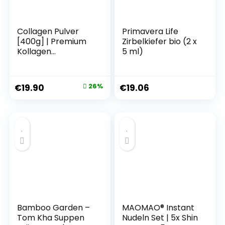
Collagen Pulver
Primavera Life
[400g] | Premium
Zirbelkiefer bio (2 x
Kollagen
5 ml)
Hydrolysat |
Peptide Typ 1, 2 & 3
| Hochdosiert
€
19.90
26%
€
19.06
Kollagenpulver mit
Hyaluronsäure und
Elastin |
Himbeergeschmac
k | in Deutschland
hergestellt | Alpha
Foods
Bamboo Garden –
MAOMAO® Instant
Tom Kha Suppen
Nudeln Set | 5x Shin