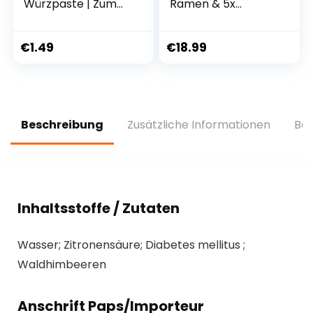
Würzpaste | Zum
Ramen & 5x
Zubereiten von
Chapagetti
Tom Kha Suppe |
(Kompatibel mit
Für 4 Portionen |
Nong Shim)
€
1.49
€
18.99
Vegan, natürliche
Zutaten | 45 g im
Beutel
Beschreibung
Zusätzliche Informationen
Bew
Inhaltsstoffe / Zutaten
Wasser; Zitronensäure; Diabetes mellitus ;
Waldhimbeeren
Anschrift Paps/Importeur