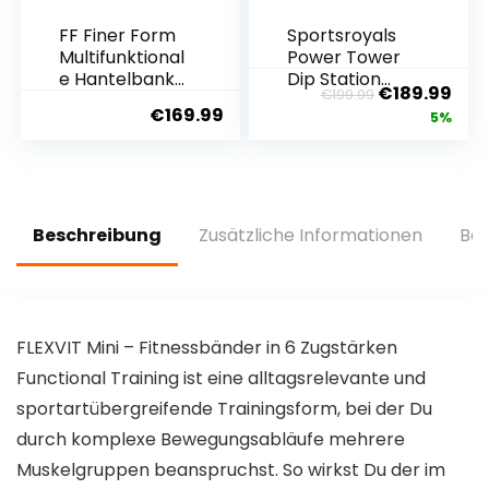
FF Finer Form
Sportsroyals
Multifunktional
Power Tower
e Hantelbank
Dip Station
€
189.99
€
199.99
für
Klimmzugstan
€
169.99
5%
Ganzkörpertr
ge für Heim-
aining – Hyper
Fitness-Studio
Rückenverlän
Krafttraining
gerung,
Workout-
Römischer
Ausrüstung,
Stuhl,
204.1 kg
Beschreibung
Zusätzliche Informationen
Bew
verstellbare
Bauchmuskel
bank,
Schrägbank,
Flachbank
FLEXVIT Mini – Fitnessbänder in 6 Zugstärken
Functional Training ist eine alltagsrelevante und
sportartübergreifende Trainingsform, bei der Du
durch komplexe Bewegungsabläufe mehrere
Muskelgruppen beanspruchst. So wirkst Du der im