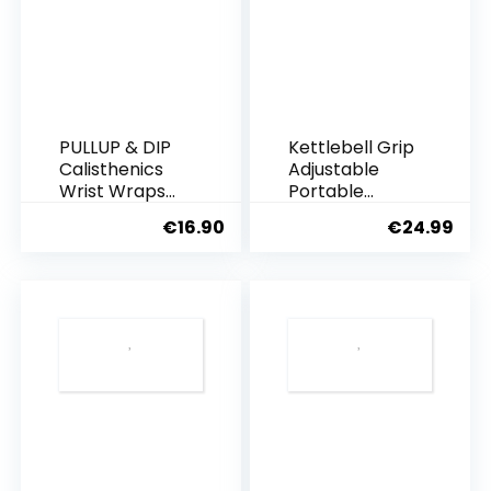
PULLUP & DIP
Kettlebell Grip
Calisthenics
Adjustable
Wrist Wraps
Portable
für mehr
Weight Travel
€
16.90
€
24.99
Stabilität &
Workout
Sicherheit im
Equipment
Training,
Gear for Gym
Handgelenkba
Weights Bag,
ndagen für
Crossfit WOD,
Calisthenics,
Weightlifting,
Krafttraining,
Bodybuilding,
Turnen &
Lose Weight |
Fitness,
Clamps to
Handgelenkst
Dumbells |
ütze für
Frauen und