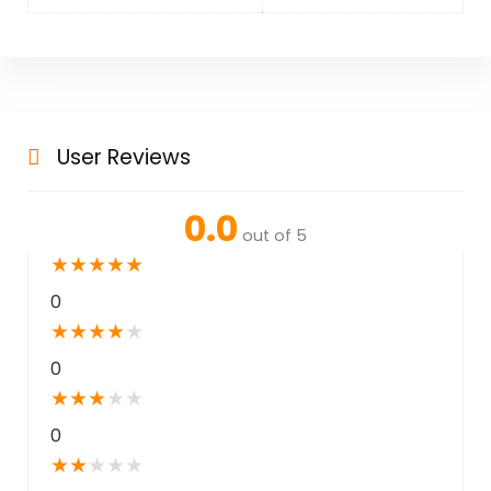
User Reviews
0.0
out of 5
★
★
★
★
★
0
★
★
★
★
★
0
★
★
★
★
★
0
★
★
★
★
★