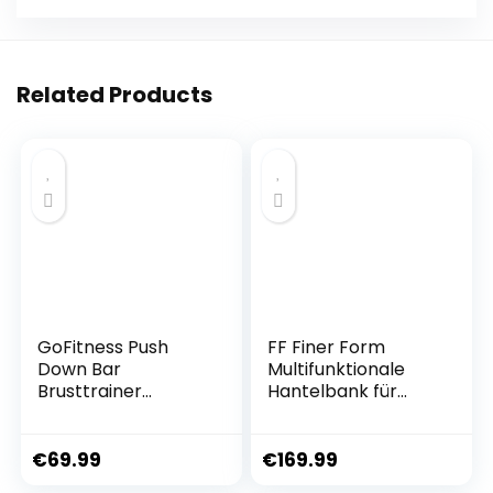
Related Products
GoFitness Push
FF Finer Form
Down Bar
Multifunktionale
Brusttrainer
Hantelbank für
Fitnessgerät für
Ganzkörpertraining
Zuhause –
– Hyper
Krafttraining
Rückenverlängerun
€
69.99
€
169.99
Sportgerät für
g, Römischer Stuhl,