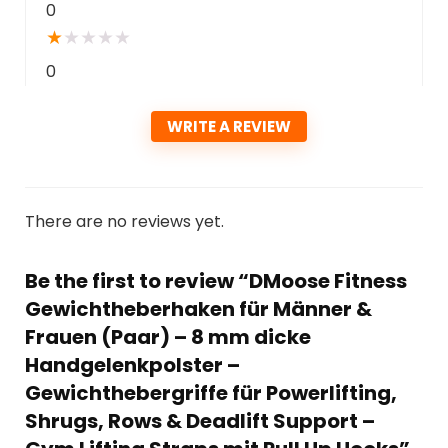
0
★
★
★
★
★
0
WRITE A REVIEW
There are no reviews yet.
Be the first to review “DMoose Fitness
Gewichtheberhaken für Männer &
Frauen (Paar) – 8 mm dicke
Handgelenkpolster –
Gewichthebergriffe für Powerlifting,
Shrugs, Rows & Deadlift Support –