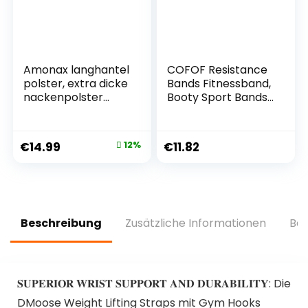
Belastung
Amonax langhantel
COFOF Resistance
polster, extra dicke
Bands Fitnessband,
nackenpolster
Booty Sport Bands
langhantel- Barbell
Widerstandsbände
Pad nackenschutz
r für Hip
für hip thrust und
Beintraining,
€
14.99
12%
€
11.82
squat, und andere
Krafttraining,
Übungen, Fitness,
Muskelaufbau
Krafttraining für
Yoga[3er Set]
Männer und Frauen
Beschreibung
Zusätzliche Informationen
Bew
𝐒𝐔𝐏𝐄𝐑𝐈𝐎𝐑 𝐖𝐑𝐈𝐒𝐓 𝐒𝐔𝐏𝐏𝐎𝐑𝐓 𝐀𝐍𝐃 𝐃𝐔𝐑𝐀𝐁𝐈𝐋𝐈𝐓𝐘: Die
DMoose Weight Lifting Straps mit Gym Hooks