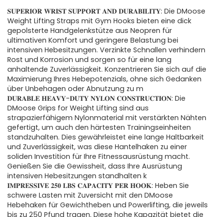
𝐒𝐔𝐏𝐄𝐑𝐈𝐎𝐑 𝐖𝐑𝐈𝐒𝐓 𝐒𝐔𝐏𝐏𝐎𝐑𝐓 𝐀𝐍𝐃 𝐃𝐔𝐑𝐀𝐁𝐈𝐋𝐈𝐓𝐘: Die DMoose
Weight Lifting Straps mit Gym Hooks bieten eine dick
gepolsterte Handgelenkstütze aus Neopren für
ultimativen Komfort und geringere Belastung bei
intensiven Hebesitzungen. Verzinkte Schnallen verhindern
Rost und Korrosion und sorgen so für eine lang
anhaltende Zuverlässigkeit. Konzentrieren Sie sich auf die
Maximierung Ihres Hebepotenzials, ohne sich Gedanken
über Unbehagen oder Abnutzung zu m
𝐃𝐔𝐑𝐀𝐁𝐋𝐄 𝐇𝐄𝐀𝐕𝐘-𝐃𝐔𝐓𝐘 𝐍𝐘𝐋𝐎𝐍 𝐂𝐎𝐍𝐒𝐓𝐑𝐔𝐂𝐓𝐈𝐎𝐍: Die
DMoose Grips for Weight Lifting sind aus
strapazierfähigem Nylonmaterial mit verstärkten Nähten
gefertigt, um auch den härtesten Trainingseinheiten
standzuhalten. Dies gewährleistet eine lange Haltbarkeit
und Zuverlässigkeit, was diese Hantelhaken zu einer
soliden Investition für Ihre Fitnessausrüstung macht.
Genießen Sie die Gewissheit, dass Ihre Ausrüstung
intensiven Hebesitzungen standhalten k
𝐈𝐌𝐏𝐑𝐄𝐒𝐒𝐈𝐕𝐄 𝟐𝟓𝟎 𝐋𝐁𝐒 𝐂𝐀𝐏𝐀𝐂𝐈𝐓𝐘 𝐏𝐄𝐑 𝐇𝐎𝐎𝐊: Heben Sie
schwere Lasten mit Zuversicht mit den DMoose
Hebehaken für Gewichtheben und Powerlifting, die jeweils
bis zu 250 Pfund tragen. Diese hohe Kapazität bietet die