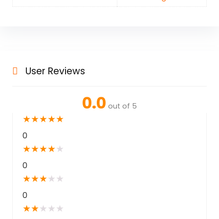
User Reviews
0.0
out of 5
★
★
★
★
★
0
★
★
★
★
★
0
★
★
★
★
★
0
★
★
★
★
★