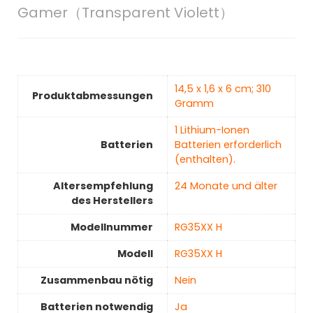
Gamer（Transparent Violett）
‎14,5 x 1,6 x 6 cm; 310
Produktabmessungen
Gramm
‎1 Lithium-Ionen
Batterien
Batterien erforderlich
(enthalten).
Altersempfehlung
‎24 Monate und älter
des Herstellers
Modellnummer
‎RG35XX H
Modell
‎RG35XX H
Zusammenbau nötig
‎Nein
Batterien notwendig
‎Ja