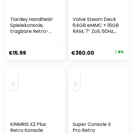
Tiardey Handheld-
Valve Steam Deck
Spielekonsole,
64GB eMMC + 16GB
tragbare Retro-
RAM, 7″ Zoll, 60Hz,
Konsole mit 400
1280x800px,
klassischen Spielen,
SteamOS 3.0,
3-Zoll-
Handheld Gaming
€
15.99
€
360.00
8%
Farbbildschirm,
Console
Unterstützung für
Zwei-Spieler-Spiele
(rot)
KINMRIS X2 Plus
Super Console X
Retro Konsole
Pro Retro