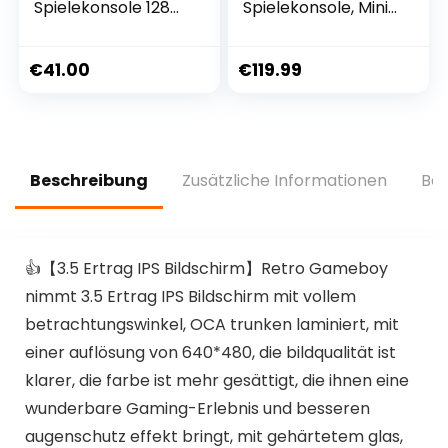
Spielekonsole 128G
Spielekonsole, Mini
40000 Spielens 4K
TV Videospiel-
USB Wireless 40+
Player mit 128 GB
Emulatoren,
Karte für 4K TV-
€
41.00
€
119.99
Videospielkonsole
HDMI-Ausgang,
Retro TV
integriert in über
Spielkonsole HDMI-
50.000 Spiele, 2
kompatible
Gamepads
Videospiel-Sticks
Unterstützung
Beschreibung
Zusätzliche Informationen
Bew
WiFi/LAN (256G)
👍【3.5 Ertrag IPS Bildschirm】Retro Gameboy
nimmt 3.5 Ertrag IPS Bildschirm mit vollem
betrachtungswinkel, OCA trunken laminiert, mit
einer auflösung von 640*480, die bildqualität ist
klarer, die farbe ist mehr gesättigt, die ihnen eine
wunderbare Gaming-Erlebnis und besseren
augenschutz effekt bringt, mit gehärtetem glas,