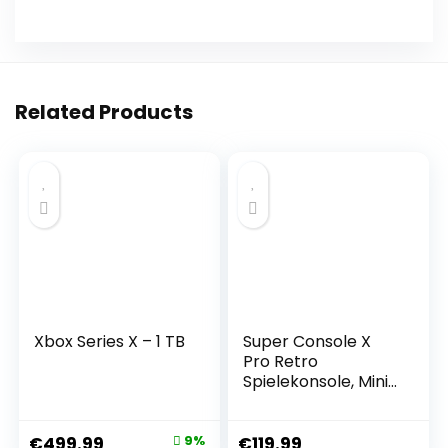
Related Products
Xbox Series X – 1 TB
Super Console X
Pro Retro
Spielekonsole, Mini
TV Videospiel-
Player mit 128 GB
Karte für 4K TV-
€
499.99
9%
€
119.99