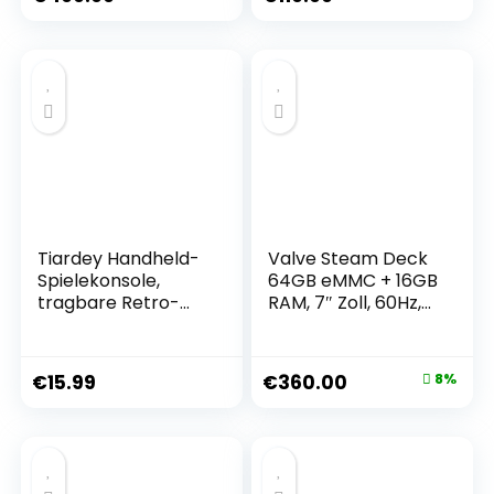
HDMI-Ausgang,
integriert in über
50.000 Spiele, 2
Gamepads
Unterstützung
WiFi/LAN (256G)
Tiardey Handheld-
Valve Steam Deck
Spielekonsole,
64GB eMMC + 16GB
tragbare Retro-
RAM, 7″ Zoll, 60Hz,
Konsole mit 400
1280x800px,
klassischen Spielen,
SteamOS 3.0,
3-Zoll-
Handheld Gaming
€
15.99
€
360.00
8%
Farbbildschirm,
Console
Unterstützung für
Zwei-Spieler-Spiele
(rot)