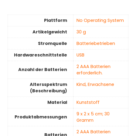
Plattform
‎No Operating System
Artikelgewicht
‎30 g
Stromquelle
‎Batteriebetrieben
Hardwareschnittstelle
USB
‎2 AAA Batterien
Anzahl der Batterien
erforderlich.
Altersspektrum
‎Kind, Erwachsene
(Beschreibung)
Material
‎Kunststoff
‎9 x 2 x 5 cm; 30
Produktabmessungen
Gramm
‎2 AAA Batterien
Batterien