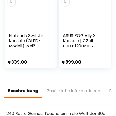
Nintendo Switch-
ASUS ROG Ally X
Konsole (OLED-
Konsole | 7 Zoll
Modell) Weiß
FHD+ 120Hz IPS
Display | AMD
Ryzen Z1 Extreme |
24 GB RAM | 1 TB
€
339.00
€
899.00
SSD | AMD Radeon |
Windows 11 | Black |
inkl. 3 Monate
Game Pass
Ultimate
Beschreibung
Zusätzliche Informationen
Bew
240 Retro Games: Tauche ein in die Welt der 80er