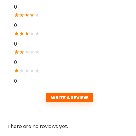
0
★
★
★
★
★
0
★
★
★
★
★
0
★
★
★
★
★
0
★
★
★
★
★
0
WRITE A REVIEW
There are no reviews yet.