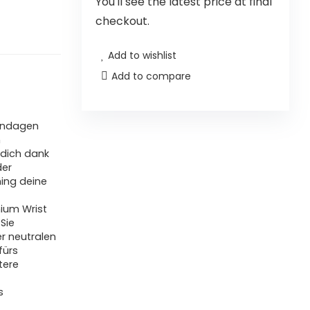
You'll see the latest price at final
checkout.
Add to wishlist
Add to compare
andagen
n
 dich dank
der
ing deine
mium Wrist
Sie
er neutralen
fürs
tere
s