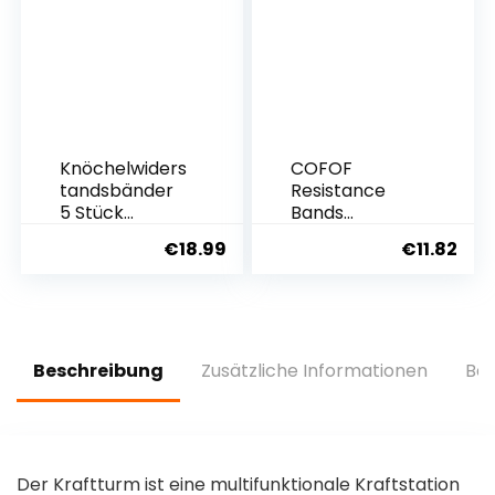
Roller für
Workout
Bauchübunge
Equipment
n &
OVTSPO
Bauchtraining
-schwarz
Knöchelwiders
COFOF
tandsbänder
Resistance
5 Stück
Bands
Knöchel-
Fitnessband,
€
18.99
€
11.82
Widerstandsb
Booty Sport
änder,
Bands
Widerstandsb
Widerstandsb
änder Set mit
änder für Hip
Knöchelrieme
Beintraining,
n für
Krafttraining,
Beschreibung
Zusätzliche Informationen
Bew
Kickbacks,
Muskelaufbau
Bein-Glute-
Yoga[3er Set]
Übungsgeräte
, Fußschlaufen
Kabelzug für
Der Kraftturm ist eine multifunktionale Kraftstation