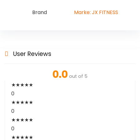
Brand
Marke: JX FITNESS
User Reviews
0.0
out of 5
★
★
★
★
★
0
★
★
★
★
★
0
★
★
★
★
★
0
★
★
★
★
★