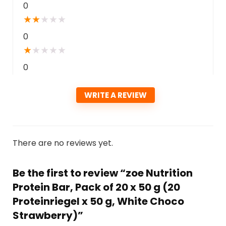
0
★
★
★
★
★
0
★
★
★
★
★
0
WRITE A REVIEW
There are no reviews yet.
Be the first to review “zoe Nutrition
Protein Bar, Pack of 20 x 50 g (20
Proteinriegel x 50 g, White Choco
Strawberry)”