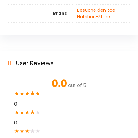
Besuche den zoe
Brand
Nutrition-Store
User Reviews
0.0
out of 5
★
★
★
★
★
0
★
★
★
★
★
0
★
★
★
★
★