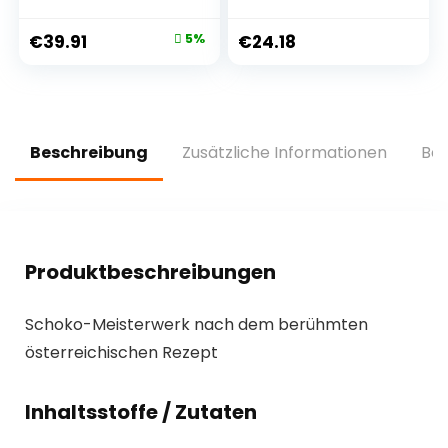
15 x 90 g Riegel pro
x 64g – High
Karton, 1.3 kg
Protein Snack mit
€
39.91
5%
€
24.18
20g Eiweiß und
wenig Zucker,
Makrofreundlicher
Eiweißriegel
Beschreibung
Zusätzliche Informationen
Bew
Produktbeschreibungen
Schoko-Meisterwerk nach dem berühmten
österreichischen Rezept
Inhaltsstoffe / Zutaten