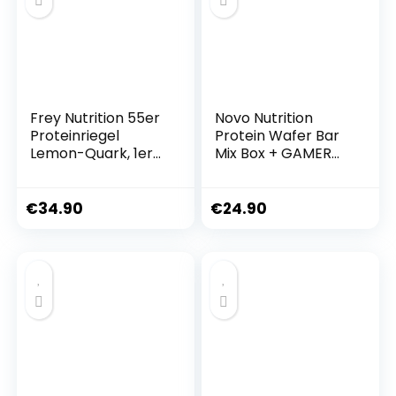
Frey Nutrition 55er
Novo Nutrition
Proteinriegel
Protein Wafer Bar
Lemon-Quark, 1er
Mix Box + GAMER
Pack (1 x 1 kg)
SUPPS GAME
CHANGER Probe-
Pack (MIX BOX, 10 x
€
34.90
€
24.90
40g)