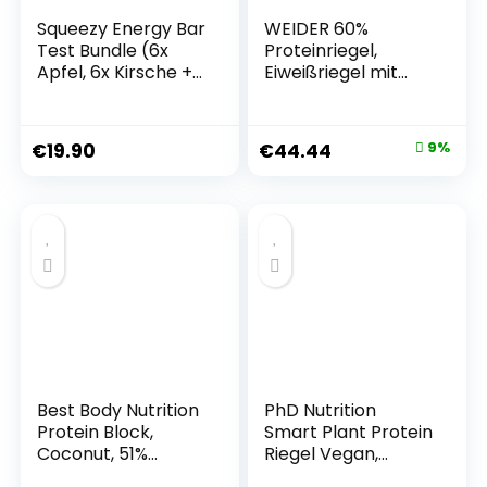
Squeezy Energy Bar
WEIDER 60%
Test Bundle (6x
Proteinriegel,
Apfel, 6x Kirsche +
Eiweißriegel mit
Koffein) 12er Pack –
dem höchsten
Kohlenhydratreich
Proteingehalt auf
er Energieriegel –
dem Markt, High
€
19.90
€
44.44
9%
Fitness & Energie
Protein Riegel mit
Booster für den
Glutamin und BCAA
Ausdauersport
für Muskelaufbau
und Fitness, 24
Stück á 45g,
Cookies & Cream
Best Body Nutrition
PhD Nutrition
Protein Block,
Smart Plant Protein
Coconut, 51%
Riegel Vegan,
Protein pro Riegel,
Vanille Karamell 12