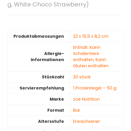
g, White Choco Strawberry)
Produktabmessungen
‎22 x 15,5 x 8,2 cm
‎Enthält: Kann
Allergie-
Schalentiere
Informationen
enthalten, Kann
Gluten enthalten
Stückzahl
‎20 stück
Servierempfehlung
‎1 Proteinriegel – 50 g
Marke
‎zoe Nutrition
Format
‎Bar
Altersstufe
‎Erwachsener