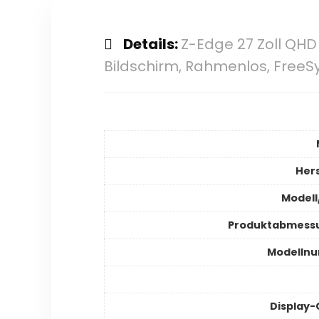
Details:
Z-Edge 27 Zoll QHD
Bildschirm, Rahmenlos, FreeS
Hers
Modell
Produktabmess
Modelln
Display