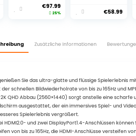
Tastatur, AIMO
Tastatur mit
€
97.99
LED
Lautstärkeregler
€
58.99
25%
Einzeltastenbele
, South LED, Poron
uchtung, Titan
Foam, PBT
Linear Switches,
Keycaps,
Aluminiumoberfl
Custom
äche,
Programmable
chreibung
Zusätzliche Informationen
Bewertunge
Multimediarad,
Hot Swappable
QWERTZ
Keypad
 genießen Sie das ultra-glatte und flüssige Spielerlebnis 
er schnellen Bildwiederholrate von bis zu 165Hz und MPR
2K QHD Abbau (2560×1440) sorgt anstelle eine scharfe u
ldschirm ausgestattet, der ein immersives Spiel- und Vid
 besseres Spielerlebnis vergrößert.
wei HDMI2.0- und zwei DisplayPort1.4-Anschlüssen können
en von bis zu 165Hz, die HDMI-Anschlüsse versteifen von bi