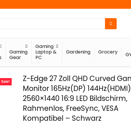
Gaming
Gaming
Laptop &
Gardening
Grocery
G
s
Gear
PC
Z-Edge 27 Zoll QHD Curved Ga
Sale!
Monitor 165Hz(DP) 144Hz(HDMI)
2560×1440 16:9 LED Bildschirm,
Rahmenlos, FreeSync, VESA
Kompatibel – Schwarz