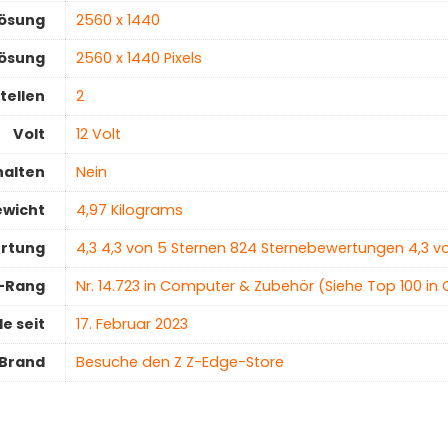
lösung
‎2560 x 1440
ösung
‎2560 x 1440 Pixels
tellen
2
Volt
‎12 Volt
halten
‎Nein
ewicht
‎4,97 Kilograms
ertung
4,3 4,3 von 5 Sternen 824 Sternebewertungen 4,3 v
r-Rang
Nr. 14.723 in Computer & Zubehör (Siehe Top 100 in
e seit
17. Februar 2023
Brand
Besuche den Z Z-Edge-Store