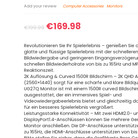
Computer Accessories
Monitors
Add your review
€
169.98
€
199.99
Revolutionieren Sie Ihr Spielerlebnis – genießen Sie 
glatte und flüssige Spielerlebnis mit der schnellere
Bildwiedergabe und geringeren Eingangsverzögeru
schnellen Bildwiederholrate von bis zu 165Hz und M
Reaktionszeit.
2K Auflösung & Curved 1500R Bildschirm – 2K QHD 
(2560×1440) sorgt für eine scharfe und klare Bildqua
UG27Q Monitor ist mit einem 1500R curved Bildschi
ausgestattet, der ein immersives Spiel- und
Videowiedergabeerlebnis bietet und gleichzeitig da
für ein besseres Spielerlebnis vergrößert.
Leistungsstarke Konnektivität – Mit zwei HDMI2.0- u
DisplayPort1.4-Anschlüssen können Sie mehrere Ge
Monitor anschließen. Die DP-Anschlüsse unterstütz
zu 165Hz, die HDMI-Anschlüsse unterstützen von bis 