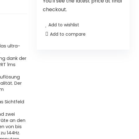
You'll see the latest price at final
checkout.
Add to wishlist
Add to compare
das ultra-
n
ng dank der
PRT 1ms
Auflösung
lität. Der
rm
s Sichtfeld
nd zwei
räte an den
en von bis
zu 144Hz.