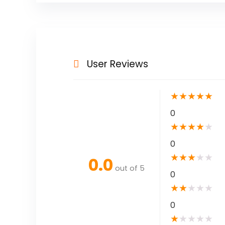
User Reviews
★
★
★
★
★
0
★
★
★
★
★
0
★
★
★
★
★
0.0
out of 5
0
★
★
★
★
★
0
★
★
★
★
★