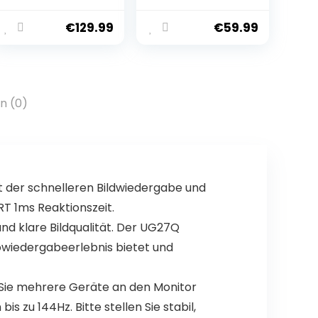
Prozent TKL
hot-swappable
Mechanische
Cherry MX Red
€
129.99
€
59.99
Tastatur RGB 2,4
Switches – DE
GHz
ISO – Midnight
Wireless/Blueto
Black
oth/USB-C
QWERTZ mit
n (0)
OLED-Smart-
Display und
Knopf Hot
Swappable
Braune Schalter,
Grau
mit der schnelleren Bildwiedergabe und
T 1ms Reaktionszeit.
nd klare Bildqualität. Der UG27Q
eowiedergabeerlebnis bietet und
 Sie mehrere Geräte an den Monitor
s zu 144Hz. Bitte stellen Sie stabil,