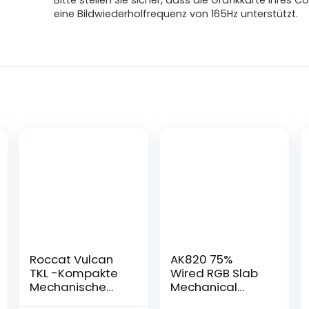
Bitte stellen Sie sicher, dass die Grafikkarte Ihres 
eine Bildwiederholfrequenz von 165Hz unterstützt.
Roccat Vulcan
AK820 75%
TKL -Kompakte
Wired RGB Slab
Mechanische
Mechanical
RGB Gaming
Keyboard