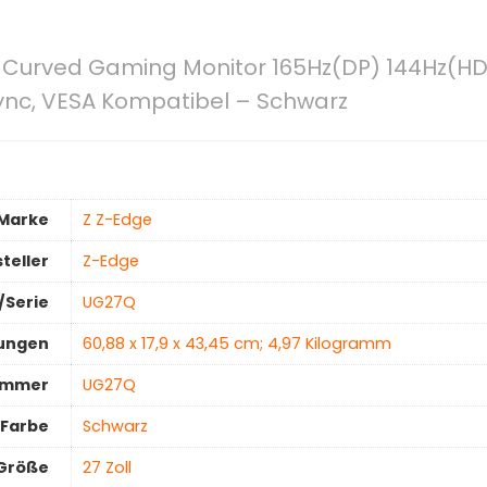
 Curved Gaming Monitor 165Hz(DP) 144Hz(HDM
ync, VESA Kompatibel – Schwarz
Marke
‎Z Z-Edge
teller
‎Z-Edge
/Serie
‎UG27Q
ungen
‎60,88 x 17,9 x 43,45 cm; 4,97 Kilogramm
ummer
‎UG27Q
Farbe
‎Schwarz
-Größe
‎27 Zoll