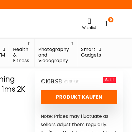
0
Wishlist
Health
Photography
Smart
YM
&
and
Gadgets
Fitness
Videography
ming
€
169.98
Sale!
€
199.99
 1ms 2K
PRODUKT KAUFEN
Note: Prices may fluctuate as
sellers adjust them regularly.