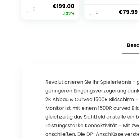
Tastatur – Die
Knopf, Gasket
€
199.00
weltweit
Mechanische
€
79.99
23%
schnellste
Tastatur
Tastatur – 60%-
Kabellos
Formfaktor –
Bluetooth/2.4G/
RGB – PBT-
USB-C RGB PBT
Keycaps –
Tastenkappen
Bes
Bluetooth – 2,4
QWERTZ
GHz – USB-C –
QMK/VIA, Hot
Deutsches
Swap Linearer
Tastatur
Creamy
QWERTZ
Switches
Revolutionieren Sie Ihr Spielerlebnis –
geringeren Eingangsverzögerung dank d
2K Abbau & Curved 1500R Bildschirm – 
Monitor ist mit einem 1500R curved Bi
gleichzeitig das Sichtfeld anstelle ein
Leistungsstarke Konnektivität – Mit z
anschließen. Die DP-Anschlüsse versteif