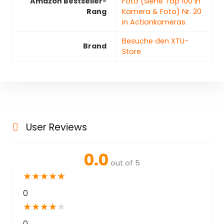
Amazon Bestseller-
Foto (Siehe Top 100 in
Rang
Kamera & Foto) Nr. 20
in Actionkameras
Besuche den XTU-
Brand
Store
User Reviews
0.0
out of 5
★
★
★
★
★
0
★
★
★
★
★
0