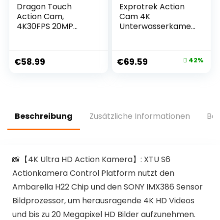
Dragon Touch
Exprotrek Action
Action Cam,
Cam 4K
4K30FPS 20MP
Unterwasserkamer
Unterwasserkamer
a Wasserdicht 40M
a WiFi 170 °
Ultra HD 20MP
Weitwinkel mit 2
Kamera 170 ° Ultra-
€
58.99
€
69.59
42%
Zoll Ultra HD
Weitwinkel WiFi
Screen, 4 x Zoom,
Camcorder EIS
2.4G
Stabilisierung mit
Fernbedienung,
Dual 1350 mAh
Montagezubehör-
Akku
Kit und 2 Akkus
Beschreibung
Zusätzliche Informationen
Bew
1050mAh-Vision 3
📸【4K Ultra HD Action Kamera】: XTU S6
Actionkamera Control Platform nutzt den
Ambarella H22 Chip und den SONY IMX386 Sensor
Bildprozessor, um herausragende 4K HD Videos
und bis zu 20 Megapixel HD Bilder aufzunehmen.