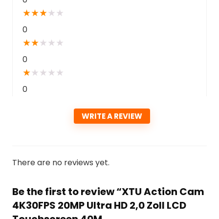
★
★
★
★
★
0
★
★
★
★
★
0
★
★
★
★
★
0
WRITE A REVIEW
There are no reviews yet.
Be the first to review “XTU Action Cam
4K30FPS 20MP Ultra HD 2,0 Zoll LCD
Touchscreen 40M