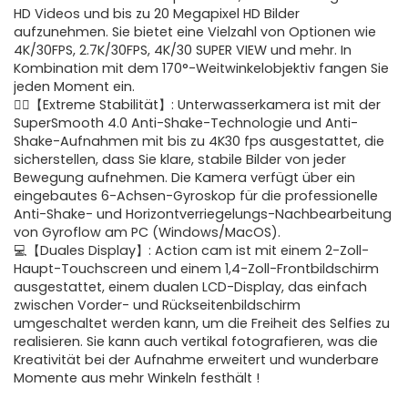
HD Videos und bis zu 20 Megapixel HD Bilder
aufzunehmen. Sie bietet eine Vielzahl von Optionen wie
4K/30FPS, 2.7K/30FPS, 4K/30 SUPER VIEW und mehr. In
Kombination mit dem 170°-Weitwinkelobjektiv fangen Sie
jeden Moment ein.
🏄‍♂️【Extreme Stabilität】: Unterwasserkamera ist mit der
SuperSmooth 4.0 Anti-Shake-Technologie und Anti-
Shake-Aufnahmen mit bis zu 4K30 fps ausgestattet, die
sicherstellen, dass Sie klare, stabile Bilder von jeder
Bewegung aufnehmen. Die Kamera verfügt über ein
eingebautes 6-Achsen-Gyroskop für die professionelle
Anti-Shake- und Horizontverriegelungs-Nachbearbeitung
von Gyroflow am PC (Windows/MacOS).
💻【Duales Display】: Action cam ist mit einem 2-Zoll-
Haupt-Touchscreen und einem 1,4-Zoll-Frontbildschirm
ausgestattet, einem dualen LCD-Display, das einfach
zwischen Vorder- und Rückseitenbildschirm
umgeschaltet werden kann, um die Freiheit des Selfies zu
realisieren. Sie kann auch vertikal fotografieren, was die
Kreativität bei der Aufnahme erweitert und wunderbare
Momente aus mehr Winkeln festhält !