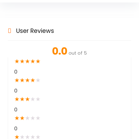
User Reviews
0.0
out of 5
★
★
★
★
★
0
★
★
★
★
★
0
★
★
★
★
★
0
★
★
★
★
★
0
★
★
★
★
★