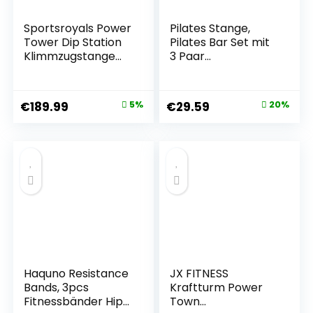
Sportsroyals Power
Pilates Stange,
Tower Dip Station
Pilates Bar Set mit
Klimmzugstange
3 Paar
für Heim-Fitness-
Widerstandsbände
Studio Krafttraining
r(20/25/30Lbs),
Workout-
Metall-Einstellung
€
189.99
5%
€
29.59
20%
Ausrüstung, 204.1
Schnalle &
kg
Ausbildung Poster,
Pilates Skulptur
Fitness Stange for
Home Gym
Workout
Equipment(Frauen)
Haquno Resistance
JX FITNESS
Bands, 3pcs
Kraftturm Power
Fitnessbänder Hip
Town