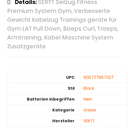
Details:
SERTT Seilzug Fitness
Premium System Gym, Verbesserte
Gewicht kabelzug Trainings geräte für
Gym LAT Pull Down, Bizeps Curl, Trizeps,
Armtraining, Kabel Maschine System
Zusatzgeräte
UPC
‎606727867027
Stil
‎Black
Batterien inbegriffen
‎Nein
Kategorie
Unisex
Hersteller
‎SERTT