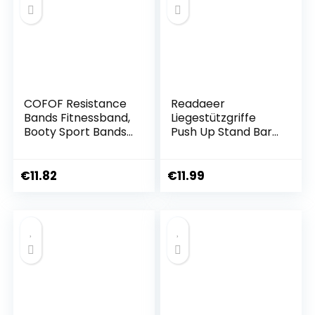
COFOF Resistance
Readaeer
Bands Fitnessband,
Liegestützgriffe
Booty Sport Bands
Push Up Stand Bars
Widerstandsbände
Liegestütze
r für Hip
Beintraining,
€
11.82
€
11.99
Krafttraining,
Muskelaufbau
Yoga[3er Set]