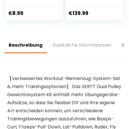
Widerstandsbände
Multifunktions
r Set mit starker
Power Tower Dip-
Dehnbarkeit, 3
Station Fitness
€
8.99
€
139.99
Zugkraftstärken
Trainingsgerät für
rutschfeste
Klimmzugstange
Trainingsband, für
Liegestütze
Hüfte Beine Pilates
Abdominal-
Yoga Krafttraining
Trainings
Beschreibung
Zusätzliche Informationen
Bew
【Verbessertes Workout-Riemenzug-System-Set
& mehr Trainingsoptionen】 Das SERTT Dual Pulley
Gewichtssystem Kit enthält mehr Übungsgeräte-
Aufsätze, so dass Sie flexibel DIY und Ihre eigene
Art entscheiden können, um verschiedene
Trainingsbewegungen auszuführen, wie Bizeps-
Curl, Trizeps-Pull-Down, Lat-Pulldown, Ruder, Fly