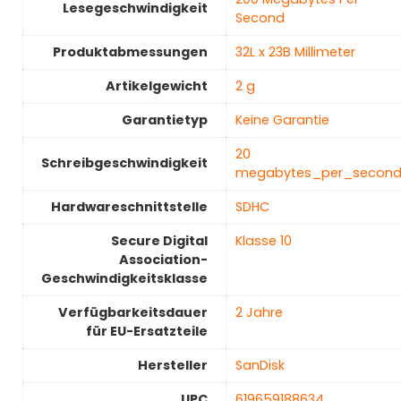
Lesegeschwindigkeit
Second
Produktabmessungen
‎32L x 23B Millimeter
Artikelgewicht
‎2 g
Garantietyp
‎Keine Garantie
‎20
Schreibgeschwindigkeit
megabytes_per_secon
Hardwareschnittstelle
‎SDHC
Secure Digital
‎Klasse 10
Association-
Geschwindigkeitsklasse
Verfügbarkeitsdauer
‎2 Jahre
für EU-Ersatzteile
Hersteller
‎SanDisk
UPC
‎619659188634