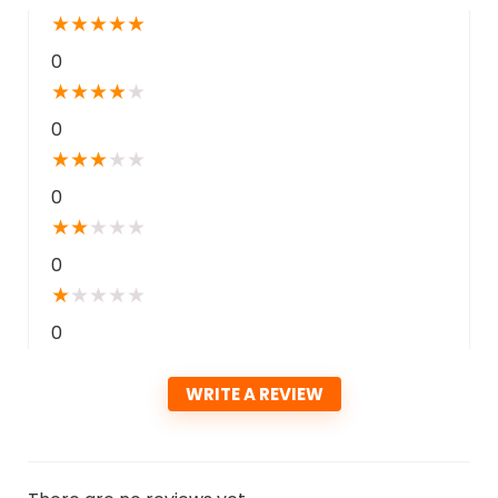
★
★
★
★
★
0
★
★
★
★
★
0
★
★
★
★
★
0
★
★
★
★
★
0
★
★
★
★
★
0
WRITE A REVIEW