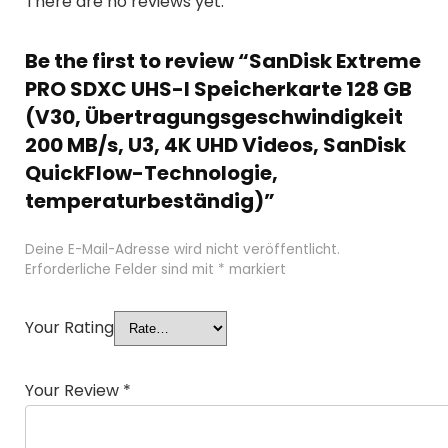
There are no reviews yet.
Be the first to review “SanDisk Extreme
PRO SDXC UHS-I Speicherkarte 128 GB
(V30, Übertragungsgeschwindigkeit
200 MB/s, U3, 4K UHD Videos, SanDisk
QuickFlow-Technologie,
temperaturbeständig)”
Deine E-Mail-Adresse wird nicht veröffentlicht.
Erforderliche Felder sind mit
*
markiert
Your Rating
Your Review
*