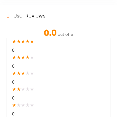
User Reviews
0.0
out of 5
★
★
★
★
★
0
★
★
★
★
★
0
★
★
★
★
★
0
★
★
★
★
★
0
★
★
★
★
★
0