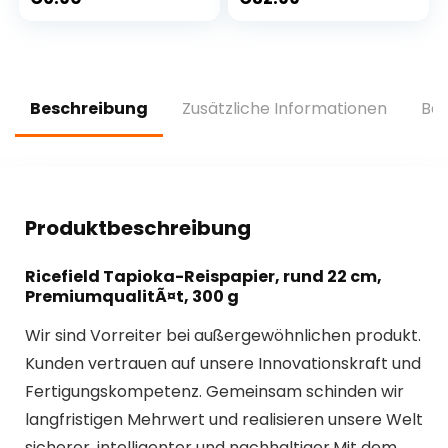
ohne Maltit –
Rostbratwurst,
Glutenfrei, sojafrei
Berner Würstchen
& ketogen – für 10
mit Käse & Bacon
Portionen (100 g)
Lebensmittel Paket
Beschreibung
Zusätzliche Informationen
Bew
Produktbeschreibung
Ricefield Tapioka-Reispapier, rund 22 cm,
PremiumqualitÃ¤t, 300 g
Wir sind Vorreiter bei außergewöhnlichen produkt.
Kunden vertrauen auf unsere Innovationskraft und
Fertigungskompetenz. Gemeinsam schinden wir
langfristigen Mehrwert und realisieren unsere Welt
sicherer, intelligenter und nachhaltiger.Mit dem