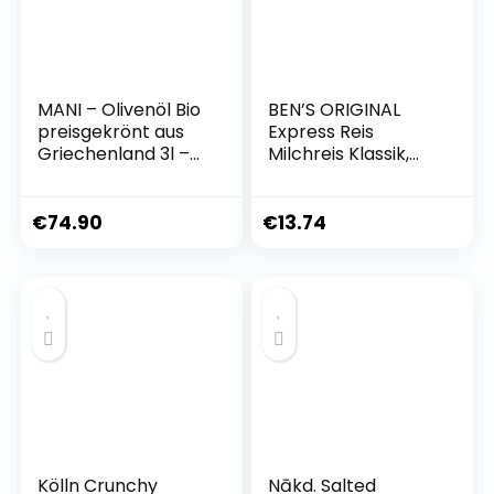
MANI – Olivenöl Bio
BEN’S ORIGINAL
preisgekrönt aus
Express Reis
Griechenland 3l –
Milchreis Klassik,
Natives Olivenöl
vegetarisch und
Extra Güteklasse 1
vegan,
in Premiumqualität
Fertiggericht, 6
€
74.90
€
13.74
Packungen (6 x
220g)
Kölln Crunchy
Nākd. Salted