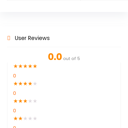
User Reviews
0.0
out of 5
★
★
★
★
★
0
★
★
★
★
★
0
★
★
★
★
★
0
★
★
★
★
★