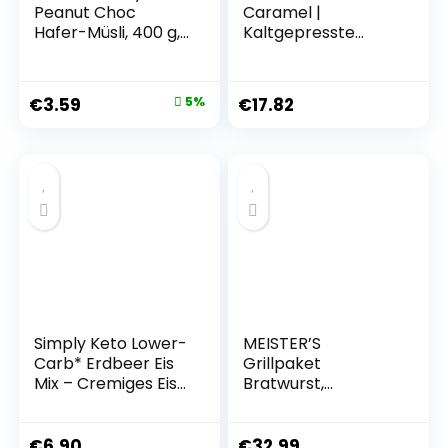
Peanut Choc
Caramel |
Hafer-Müsli, 400 g, 1
Kaltgepresste
Stück (1er Pack)
Riegel aus Früchten
& Nüssen | 100%
Natürliche Zutaten
€
3.59
5%
€
17.82
| Ohne Zusatz von
Zucker | Vegan |
Glutenfrei & Ohne
Milch | 18 x 35g |
630g
Simply Keto Lower-
MEISTER’S
Carb* Erdbeer Eis
Grillpaket
Mix – Cremiges Eis
Bratwurst,
ohne Zuckerzusatz
Käsewurst,
mit nur 2,6 g Netto-
Rauchwurst
Kohlenhydrate –
Debrecziner,
€
6.90
€
32.99