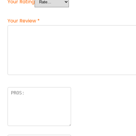
Your Rating
Your Review
*