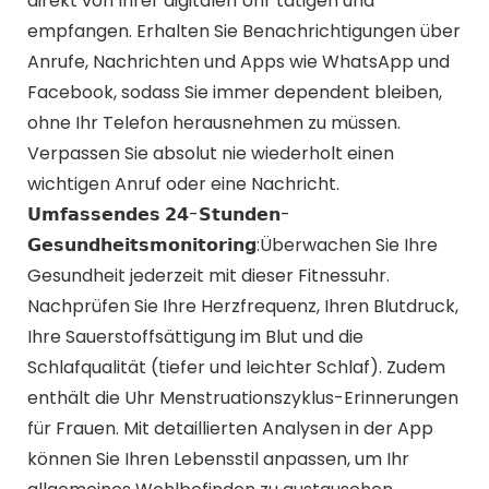
direkt von Ihrer digitalen Uhr tätigen und
empfangen. Erhalten Sie Benachrichtigungen über
Anrufe, Nachrichten und Apps wie WhatsApp und
Facebook, sodass Sie immer dependent bleiben,
ohne Ihr Telefon herausnehmen zu müssen.
Verpassen Sie absolut nie wiederholt einen
wichtigen Anruf oder eine Nachricht.
𝗨𝗺𝗳𝗮𝘀𝘀𝗲𝗻𝗱𝗲𝘀 𝟮𝟰-𝗦𝘁𝘂𝗻𝗱𝗲𝗻-
𝗚𝗲𝘀𝘂𝗻𝗱𝗵𝗲𝗶𝘁𝘀𝗺𝗼𝗻𝗶𝘁𝗼𝗿𝗶𝗻𝗴:Überwachen Sie Ihre
Gesundheit jederzeit mit dieser Fitnessuhr.
Nachprüfen Sie Ihre Herzfrequenz, Ihren Blutdruck,
Ihre Sauerstoffsättigung im Blut und die
Schlafqualität (tiefer und leichter Schlaf). Zudem
enthält die Uhr Menstruationszyklus-Erinnerungen
für Frauen. Mit detaillierten Analysen in der App
können Sie Ihren Lebensstil anpassen, um Ihr