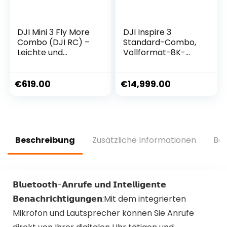
DJI Mini 3 Fly More
DJI Inspire 3
Combo (DJI RC) –
Standard-Combo,
Leichte und
Vollformat-8K-
faltbare Mini-
ProRes RAW/CDNG,
Kameradrohne mit
Ultraweite 1/1,8″
4K HDR-Video, 38
Nachtsicht-FPV-
€
619.00
€
14,999.00
min Flugzeit,
Kamera,
echten vertikalen
Dualformat-
Aufnahmen und
Konfigurationen, O3
intelligenten
Pro
Funktionen
Videoübertragung
Beschreibung
Zusätzliche Informationen
Bew
𝗕𝗹𝘂𝗲𝘁𝗼𝗼𝘁𝗵-𝗔𝗻𝗿𝘂𝗳𝗲 𝘂𝗻𝗱 𝗜𝗻𝘁𝗲𝗹𝗹𝗶𝗴𝗲𝗻𝘁𝗲
𝗕𝗲𝗻𝗮𝗰𝗵𝗿𝗶𝗰𝗵𝘁𝗶𝗴𝘂𝗻𝗴𝗲𝗻:Mit dem integrierten
Mikrofon und Lautsprecher können Sie Anrufe