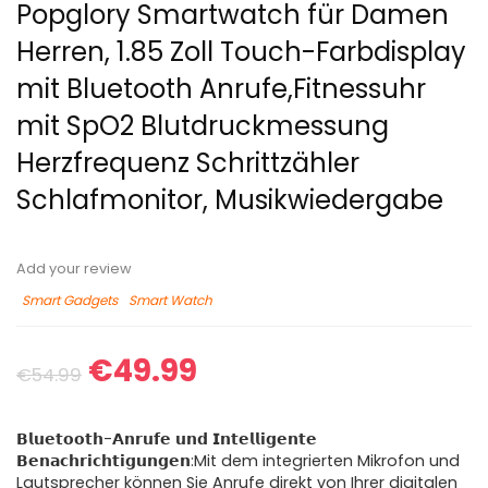
Popglory Smartwatch für Damen
Herren, 1.85 Zoll Touch-Farbdisplay
mit Bluetooth Anrufe,Fitnessuhr
mit SpO2 Blutdruckmessung
Herzfrequenz Schrittzähler
Schlafmonitor, Musikwiedergabe
Add your review
Smart Gadgets
Smart Watch
€
49.99
€
54.99
𝗕𝗹𝘂𝗲𝘁𝗼𝗼𝘁𝗵-𝗔𝗻𝗿𝘂𝗳𝗲 𝘂𝗻𝗱 𝗜𝗻𝘁𝗲𝗹𝗹𝗶𝗴𝗲𝗻𝘁𝗲
𝗕𝗲𝗻𝗮𝗰𝗵𝗿𝗶𝗰𝗵𝘁𝗶𝗴𝘂𝗻𝗴𝗲𝗻:Mit dem integrierten Mikrofon und
Lautsprecher können Sie Anrufe direkt von Ihrer digitalen