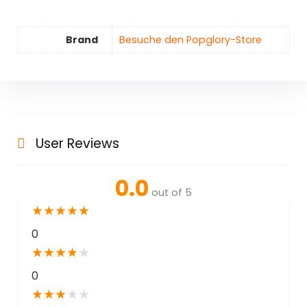
Brand
Besuche den Popglory-Store
User Reviews
0.0
out of 5
★
★
★
★
★
0
★
★
★
★
★
0
★
★
★
★
★