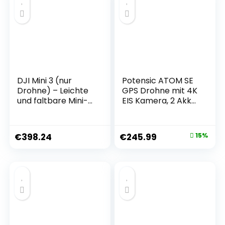
Flugzeit, QuickShots
Flugzeit,
zentimetergenauer
Positionierung, C2
DJI Mini 3 (nur
Potensic ATOM SE
Drohne) – Leichte
GPS Drohne mit 4K
und faltbare Mini-
EIS Kamera, 2 Akkus
Kameradrohne mit
62 Min. Flugzeit,
4K HDR-Video, 38
unter 249g, C0,
min Flugzeit,
4KM FPV
€
398.24
€
245.99
15%
echten vertikalen
Übertragung,
Aufnahmen, C0.
Bürstenloser Motor,
(Fernsteuerung
Max.16m/s, Follow-
separat erhältlich.)
Me/autom.
Rückkehr, für
Anfänger
Erwachsene