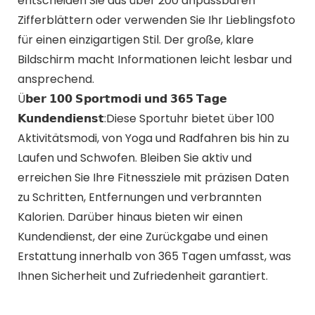
entscheiden Sie aus über 200 anpassbaren
Zifferblättern oder verwenden Sie Ihr Lieblingsfoto
für einen einzigartigen Stil. Der große, klare
Bildschirm macht Informationen leicht lesbar und
ansprechend.
Ü𝗯𝗲𝗿 𝟭𝟬𝟬 𝗦𝗽𝗼𝗿𝘁𝗺𝗼𝗱𝗶 𝘂𝗻𝗱 𝟯𝟲𝟱 𝗧𝗮𝗴𝗲
𝗞𝘂𝗻𝗱𝗲𝗻𝗱𝗶𝗲𝗻𝘀𝘁:Diese Sportuhr bietet über 100
Aktivitätsmodi, von Yoga und Radfahren bis hin zu
Laufen und Schwofen. Bleiben Sie aktiv und
erreichen Sie Ihre Fitnessziele mit präzisen Daten
zu Schritten, Entfernungen und verbrannten
Kalorien. Darüber hinaus bieten wir einen
Kundendienst, der eine Zurückgabe und einen
Erstattung innerhalb von 365 Tagen umfasst, was
Ihnen Sicherheit und Zufriedenheit garantiert.