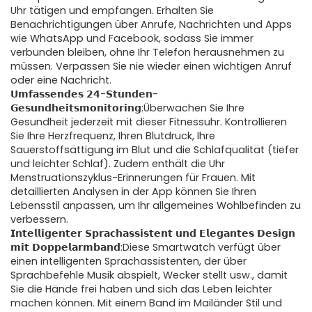
Uhr tätigen und empfangen. Erhalten Sie
Benachrichtigungen über Anrufe, Nachrichten und Apps
wie WhatsApp und Facebook, sodass Sie immer
verbunden bleiben, ohne Ihr Telefon herausnehmen zu
müssen. Verpassen Sie nie wieder einen wichtigen Anruf
oder eine Nachricht.
𝗨𝗺𝗳𝗮𝘀𝘀𝗲𝗻𝗱𝗲𝘀 𝟮𝟰-𝗦𝘁𝘂𝗻𝗱𝗲𝗻-
𝗚𝗲𝘀𝘂𝗻𝗱𝗵𝗲𝗶𝘁𝘀𝗺𝗼𝗻𝗶𝘁𝗼𝗿𝗶𝗻𝗴:Überwachen Sie Ihre
Gesundheit jederzeit mit dieser Fitnessuhr. Kontrollieren
Sie Ihre Herzfrequenz, Ihren Blutdruck, Ihre
Sauerstoffsättigung im Blut und die Schlafqualität (tiefer
und leichter Schlaf). Zudem enthält die Uhr
Menstruationszyklus-Erinnerungen für Frauen. Mit
detaillierten Analysen in der App können Sie Ihren
Lebensstil anpassen, um Ihr allgemeines Wohlbefinden zu
verbessern.
𝗜𝗻𝘁𝗲𝗹𝗹𝗶𝗴𝗲𝗻𝘁𝗲𝗿 𝗦𝗽𝗿𝗮𝗰𝗵𝗮𝘀𝘀𝗶𝘀𝘁𝗲𝗻𝘁 𝘂𝗻𝗱 𝗘𝗹𝗲𝗴𝗮𝗻𝘁𝗲𝘀 𝗗𝗲𝘀𝗶𝗴𝗻
𝗺𝗶𝘁 𝗗𝗼𝗽𝗽𝗲𝗹𝗮𝗿𝗺𝗯𝗮𝗻𝗱:Diese Smartwatch verfügt über
einen intelligenten Sprachassistenten, der über
Sprachbefehle Musik abspielt, Wecker stellt usw., damit
Sie die Hände frei haben und sich das Leben leichter
machen können. Mit einem Band im Mailänder Stil und