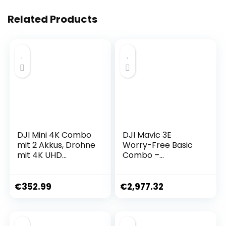
Related Products
DJI Mini 4K Combo
DJI Mavic 3E
mit 2 Akkus, Drohne
Worry-Free Basic
mit 4K UHD
Combo –
Kamera für
Kameradrohne mit
Erwachsene, < 249
4/3 CMOS-
g, 3-Achsen Gimbal
Weitwinkelkamera,
€
352.99
€
2,977.32
Stabilisierung, 10 km
mechanischem
Videoübertragung,
Verschluss, 56-
autom. Rückkehr, 2
fachem
Akkus für 62 min
Hybridzoom, 39 min