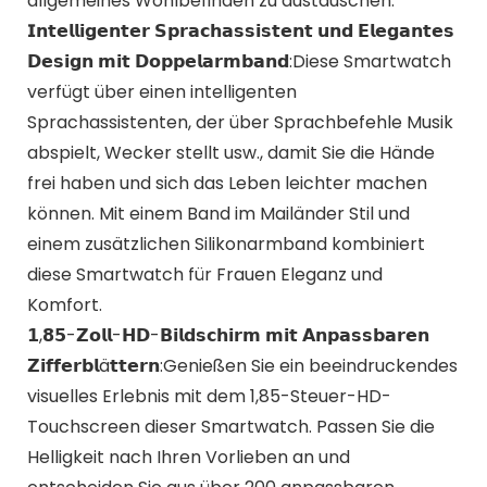
allgemeines Wohlbefinden zu austauschen.
𝗜𝗻𝘁𝗲𝗹𝗹𝗶𝗴𝗲𝗻𝘁𝗲𝗿 𝗦𝗽𝗿𝗮𝗰𝗵𝗮𝘀𝘀𝗶𝘀𝘁𝗲𝗻𝘁 𝘂𝗻𝗱 𝗘𝗹𝗲𝗴𝗮𝗻𝘁𝗲𝘀
𝗗𝗲𝘀𝗶𝗴𝗻 𝗺𝗶𝘁 𝗗𝗼𝗽𝗽𝗲𝗹𝗮𝗿𝗺𝗯𝗮𝗻𝗱:Diese Smartwatch
verfügt über einen intelligenten
Sprachassistenten, der über Sprachbefehle Musik
abspielt, Wecker stellt usw., damit Sie die Hände
frei haben und sich das Leben leichter machen
können. Mit einem Band im Mailänder Stil und
einem zusätzlichen Silikonarmband kombiniert
diese Smartwatch für Frauen Eleganz und
Komfort.
𝟭,𝟴𝟱-𝗭𝗼𝗹𝗹-𝗛𝗗-𝗕𝗶𝗹𝗱𝘀𝗰𝗵𝗶𝗿𝗺 𝗺𝗶𝘁 𝗔𝗻𝗽𝗮𝘀𝘀𝗯𝗮𝗿𝗲𝗻
𝗭𝗶𝗳𝗳𝗲𝗿𝗯𝗹ä𝘁𝘁𝗲𝗿𝗻:Genießen Sie ein beeindruckendes
visuelles Erlebnis mit dem 1,85-Steuer-HD-
Touchscreen dieser Smartwatch. Passen Sie die
Helligkeit nach Ihren Vorlieben an und