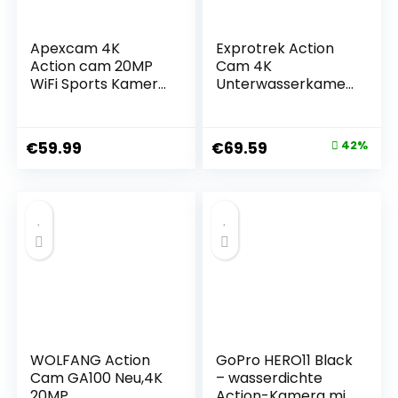
Apexcam 4K
Exprotrek Action
Action cam 20MP
Cam 4K
WiFi Sports Kamera
Unterwasserkamer
Ultra HD
a Wasserdicht 40M
Unterwasserkamer
Ultra HD 20MP
a 40m 170 °
Kamera 170 ° Ultra-
€
59.99
€
69.59
42%
Weitwinkel 2.4G
Weitwinkel WiFi
Fernbedienung
Camcorder EIS
Zeitraffer
Stabilisierung mit
2x1050mAh Akkus
Dual 1350 mAh
2.0-inch LCD
Akku
Bildschirm und
andere
WOLFANG Action
GoPro HERO11 Black
Cam GA100 Neu,4K
– wasserdichte
20MP,
Action-Kamera mit