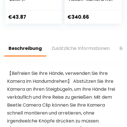
Unterwasserkamer
5,3K60 Ultra HD-
a WiFi 40M
Video, 27 MP Fotos,
wasserdichte,EIS
1/1,9-Zoll-
€
43.87
€
340.66
Bildstabilisator,Hel
Bildsensor, Live-
mkamera,170°
Streaming,
Weitwinkel,Camcor
Webcam,
der,Externem
Stabilisierung
Mikrofon, 2.4G
Beschreibung
Zusätzliche Informationen
Bew
Fernbedienung, 2
Akkus und Zubehör
Kit
【Befreien Sie Ihre Hände, verwenden Sie Ihre
Kamera im Handumdrehen】 Abstützen Sie Ihre
Kamera an Ihren Steigbügeln, um Ihre Hände frei
verkäuflich und Ihre Reise zu genießen. Mit dem
Beetle Camera Clip können Sie Ihre Kamera
schnell montieren und arretieren, ohne
irgendwelche Knöpfe drücken zu müssen.