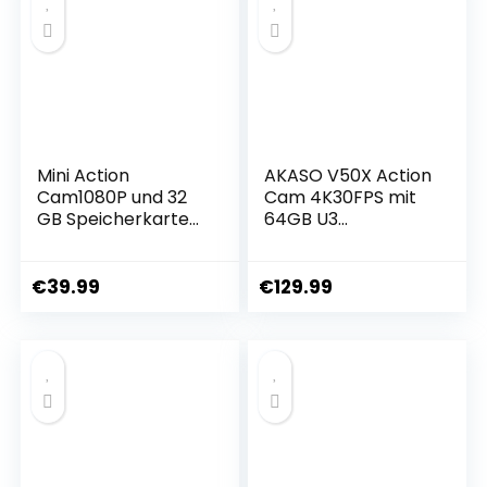
Mini Action
AKASO V50X Action
Cam1080P und 32
Cam 4K30FPS mit
GB Speicherkarte
64GB U3
Helmkamera
Speicherkarte
Motorrad Bodycam
Unterwasserkamer
HelmetCamera,
a WiFi 40M EIS Anti-
€
39.99
€
129.99
Mini Kamera,
Shake Action
Multifunctional
Kamera 4X Zoom
Accessories
mit Touchscreen,
Fernbedienung,
Sportkamera
Wasserdicht
Gehäuse,Helmzube
hör