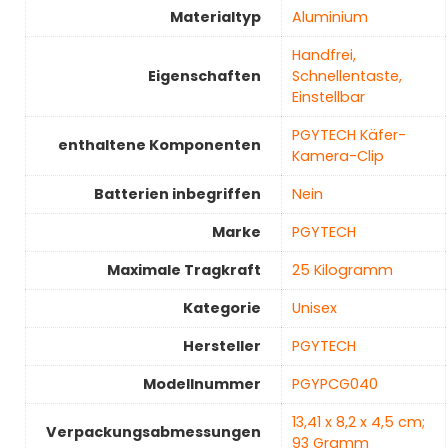
Materialtyp
‎Aluminium
‎Handfrei,
Eigenschaften
Schnellentaste,
Einstellbar
‎PGYTECH Käfer-
enthaltene Komponenten
Kamera-Clip
Batterien inbegriffen
‎Nein
Marke
‎PGYTECH
Maximale Tragkraft
‎25 Kilogramm
Kategorie
Unisex
Hersteller
‎PGYTECH
Modellnummer
‎PGYPCG040
‎13,41 x 8,2 x 4,5 cm;
Verpackungsabmessungen
93 Gramm