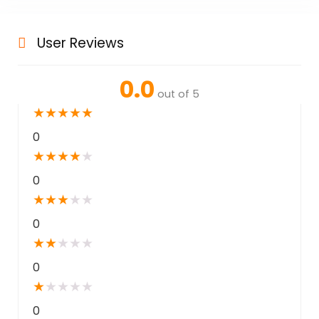
User Reviews
0.0
out of 5
★
★
★
★
★
0
★
★
★
★
★
0
★
★
★
★
★
0
★
★
★
★
★
0
★
★
★
★
★
0