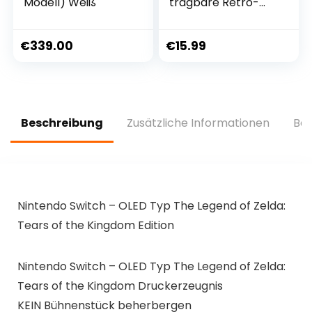
Modell) Weiß
tragbare Retro-
Konsole mit 400
klassischen Spielen,
3-Zoll-
€
339.00
€
15.99
Farbbildschirm,
Unterstützung für
Zwei-Spieler-Spiele
(rot)
Beschreibung
Zusätzliche Informationen
Bew
Nintendo Switch – OLED Typ The Legend of Zelda:
Tears of the Kingdom Edition
Nintendo Switch – OLED Typ The Legend of Zelda:
Tears of the Kingdom Druckerzeugnis
KEIN Bühnenstück beherbergen