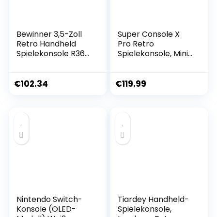
Bewinner 3,5-Zoll
Super Console X
Retro Handheld
Pro Retro
Spielekonsole R36s,
Spielekonsole, Mini
Videospielkonsole
TV Videospiel-
mit Dual Stylem
Player mit 128 GB
Linux/Garlic
Karte für 4K TV-
€
102.34
€
119.99
Unterstützung,
HDMI-Ausgang,
Retro Konsole mit
integriert in über
Dual 3D Joysticks
50.000 Spiele, 2
(Weiß) (128G)
Gamepads
Unterstützung
WiFi/LAN (256G)
Nintendo Switch-
Tiardey Handheld-
Konsole (OLED-
Spielekonsole,