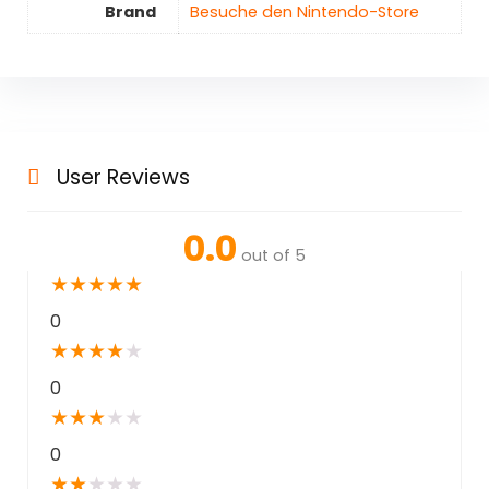
Brand
Besuche den Nintendo-Store
User Reviews
0.0
out of 5
★
★
★
★
★
0
★
★
★
★
★
0
★
★
★
★
★
0
★
★
★
★
★