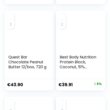
Original
eiweißriegel Protein
snack – 20 Stück –
Schokolade&Nüsse
Quest Bar
Best Body Nutrition
Chocolate Peanut
Protein Block,
Butter 12/box, 720 g
Coconut, 51%
Protein pro Riegel,
15 x 90 g Riegel pro
Karton, 1.3 kg
€
43.90
€
39.91
5%