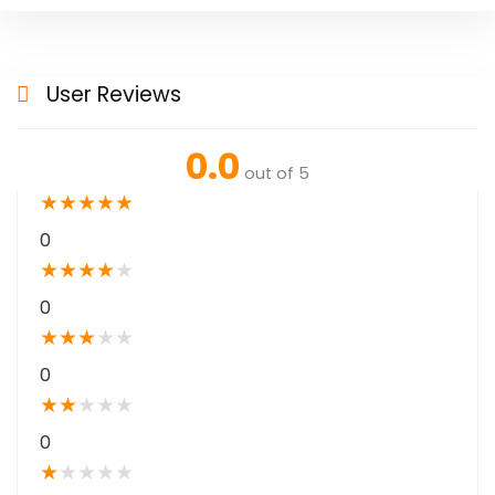
User Reviews
0.0
out of 5
★
★
★
★
★
0
★
★
★
★
★
0
★
★
★
★
★
0
★
★
★
★
★
0
★
★
★
★
★