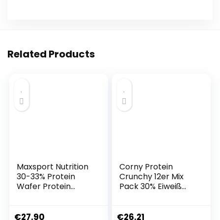
Related Products
Maxsport Nutrition
Corny Protein
30-33% Protein
Crunchy 12er Mix
Wafer Protein
Pack 30% Eiweiß
Kekse, Glutenfrei
Probier
Proteinriegel,
Mischkarton 12x45g
Protein Waffeln –
Mixbox
€
27.90
€
26.21