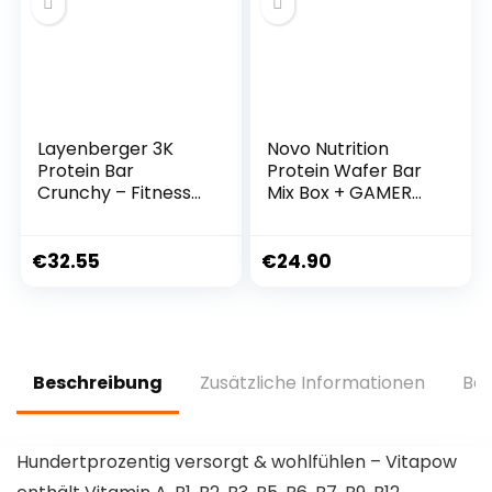
Layenberger 3K
Novo Nutrition
Protein Bar
Protein Wafer Bar
Crunchy – Fitness
Mix Box + GAMER
Riegel – viel Eiweiß,
SUPPS GAME
wenig Zucker – 15er
CHANGER Probe-
Pack (15 x 45 g) –
Pack (MIX BOX, 10 x
€
32.55
€
24.90
Brownie Caramel
40g)
Beschreibung
Zusätzliche Informationen
Bew
Hundertprozentig versorgt & wohlfühlen – Vitapow