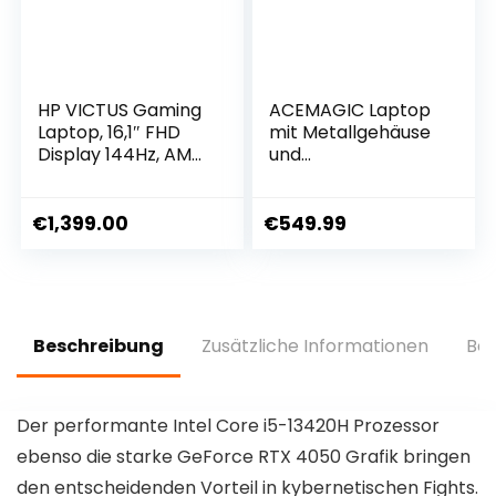
HP VICTUS Gaming
ACEMAGIC Laptop
Laptop, 16,1″ FHD
mit Metallgehäuse
Display 144Hz, AMD
und
Ryzen 7 8840H, 32
Hintergrundbeleuc
GB DDR5 RAM, 1 TB
htetem Gaming-
SSD, NVIDIA
Laptop AMD Ryzen
€
1,399.00
€
549.99
GeForce RTX 4060
7 5700U(8C/16T,
(8GB), QWERTZ,
bis zu 4,3 GHz) für
Windows 11,
Gamer-
Schwarz
Notebook,16,1 Zoll
FHD,16GB
Beschreibung
Zusätzliche Informationen
Bew
DDR4,512GB M.2
SSD,WiFi 6,BT5.
2,HDMI(Gray)
Der performante Intel Core i5-13420H Prozessor
ebenso die starke GeForce RTX 4050 Grafik bringen
den entscheidenden Vorteil in kybernetischen Fights.