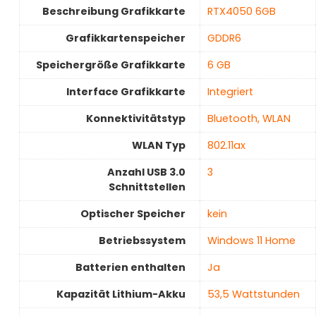
Beschreibung Grafikkarte
‎RTX4050 6GB
Grafikkartenspeicher
‎GDDR6
Speichergröße Grafikkarte
‎6 GB
Interface Grafikkarte
‎Integriert
Konnektivitätstyp
‎Bluetooth, WLAN
WLAN Typ
‎802.11ax
Anzahl USB 3.0
3
Schnittstellen
Optischer Speicher
‎kein
Betriebssystem
‎Windows 11 Home
Batterien enthalten
‎Ja
Kapazität Lithium-Akku
‎53,5 Wattstunden