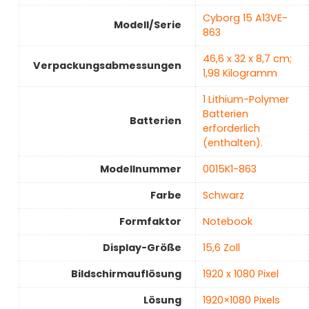
‎Cyborg 15 A13VE-
Modell/Serie
863
‎46,6 x 32 x 8,7 cm;
Verpackungsabmessungen
1,98 Kilogramm
‎1 Lithium-Polymer
Batterien
Batterien
erforderlich
(enthalten).
Modellnummer
‎0015K1-863
Farbe
‎Schwarz
Formfaktor
‎Notebook
Display-Größe
‎15,6 Zoll
Bildschirmauflösung
‎1920 x 1080 Pixel
Lösung
‎1920×1080 Pixels