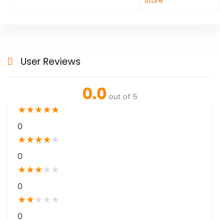
Store
User Reviews
0.0
out of 5
★
★
★
★
★
0
★
★
★
★
★
0
★
★
★
★
★
0
★
★
★
★
★
0