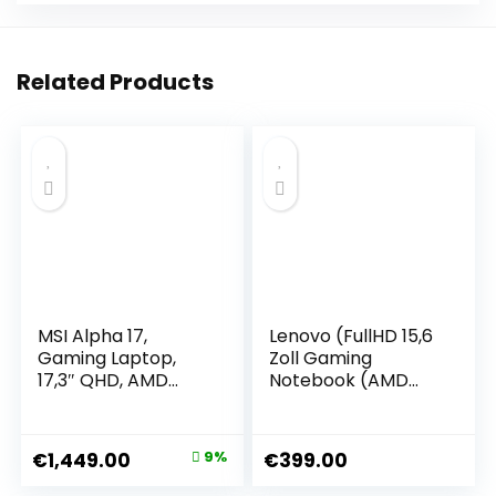
Related Products
MSI Alpha 17,
Lenovo (FullHD 15,6
Gaming Laptop,
Zoll Gaming
17,3″ QHD, AMD
Notebook (AMD
Ryzen™ 7 7840HX
Ryzen 3 5425U 8-
Prozessor, 32 GB
Thread CPU, 4.1
DDR5-5200 RAM, 1
GHz, 20 GB DDR4,
€
1,449.00
9%
€
399.00
TB, NVIDIA®
512 GB SSD, AMD
GeForce RTX™
Radeon RX Vega6,