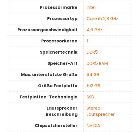
Prozessormarke
‎Intel
Prozessortyp
‎Core i5 2,8 GHz
Prozessorgeschwindigkeit
‎4,6 GHz
Prozessorkerne
1
Speichertechnik
‎DDR5
Speicher-Art
‎DDR5 RAM
Max. unterstützte Größe
‎64 GB
Größe Festplatte
‎512 GB
Festplatten-Technologie
‎SSD
Lautsprecher
‎Stereo-
Beschreibung
Lautsprecher
Chipsatzhersteller
‎NVIDIA