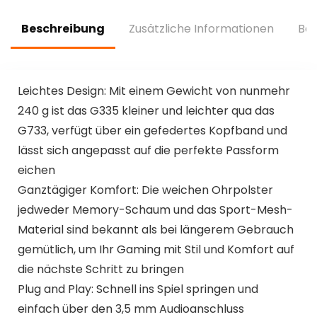
Anzeige, IP7
PlayStation 5, Xbox
Wasserdicht
und Nintendo
Beschreibung
Zusätzliche Informationen
Bew
Ohrhörer mit
Switch)
Ohrhaken
Leichtes Design: Mit einem Gewicht von nunmehr
240 g ist das G335 kleiner und leichter qua das
G733, verfügt über ein gefedertes Kopfband und
lässt sich angepasst auf die perfekte Passform
eichen
Ganztägiger Komfort: Die weichen Ohrpolster
jedweder Memory-Schaum und das Sport-Mesh-
Material sind bekannt als bei längerem Gebrauch
gemütlich, um Ihr Gaming mit Stil und Komfort auf
die nächste Schritt zu bringen
Plug and Play: Schnell ins Spiel springen und
einfach über den 3,5 mm Audioanschluss