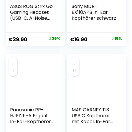
ASUS ROG Strix Go
Sony MDR-
Gaming Headset
EX110APB In-Ear-
(USB-C, AI Noise
Kopfhörer schwarz
Cancelling
Mikrofon,
leichtgewichtig,
€
39.90
36%
€
16.90
15%
kompatibel mit PC,
Mac, Nintendo
Switch,
Mobiltelefonen und
PS5)
Panasonic RP-
MAS CARNEY TI3
HJE125-A Ergofit
USB C Kopfhörer
In-Ear-Kopfhörer
mit Kabel, In-Ear
mit kraftvollem
Headset mit