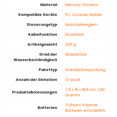
Material
‎Memory-Schaum
Kompatible Geräte
‎PC, Console, Mobile
Steuerungstyp
‎lautstärkereglern
Kabelfunktion
‎Einziehbar
Artikelgewicht
‎240 g
Grad der
‎Wasserfest
Wasserbeständigkeit
Pakettyp
‎Standardverpackung
Anzahl der Einheiten
‎1.0 stück
‎7,9 x 18 x 18,9 cm; 240
Produktabmessungen
Gramm
‎1 Lithium-Polymer
Batterien
Batterien erforderlich.