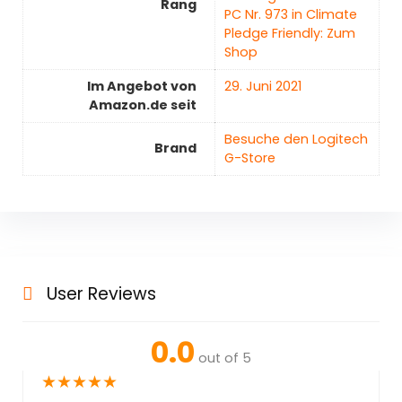
Rang
PC Nr. 973 in Climate
Pledge Friendly: Zum
Shop
Im Angebot von
29. Juni 2021
Amazon.de seit
Besuche den Logitech
Brand
G-Store
User Reviews
0.0
out of 5
★
★
★
★
★