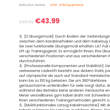
GYM
GYM Equipments
Add your review
€
43.99
€
55.99
💪【2 Übungsmodi】Durch Ändern der Verbindung
zwischen dem Karabinerhaken und dem Kabelzug s
Sie zwei funktionelle Übungsmodi erhalten: LAT Pul
Lift up Trainingsgerät. Es ermöglicht Ihnen, Ihre Üb
verschiedenen Positionen und aus verschiedenen W
durchzuführen.
💪【Professionelle Komponenten und Stabilität】De
verbesserte Ladestift besteht aus dickem Stahl, p
auf olympische als auch auf Standard-Hantelsche
kann bis zu 100 kg belasten. Die um 360°drehbare
geräuscharme umlenkrollen für seile sorgt dafür, 
während des Betriebs keine anderen Geräusche en
Meter verstellbares gym kabel draht mit Schwerkra
Ihren verschiedenen Trainingsmethoden gerecht z
💪【Multifunktionales Latzug Kabelmaschine】Mit d