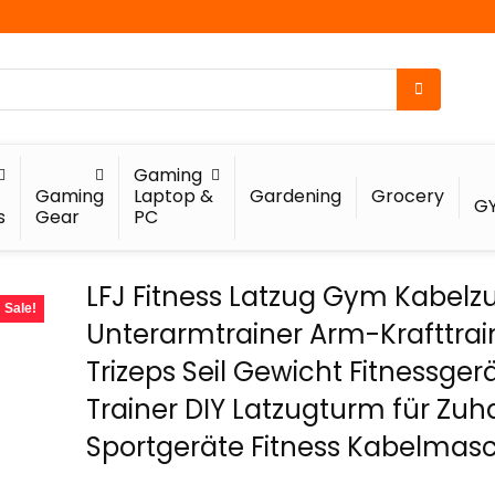
Gaming
Gaming
Laptop &
Gardening
Grocery
G
s
Gear
PC
LFJ Fitness Latzug Gym Kabelz
Sale!
Unterarmtrainer Arm-Krafttrai
Trizeps Seil Gewicht Fitnessger
Trainer DIY Latzugturm für Zu
Sportgeräte Fitness Kabelmas