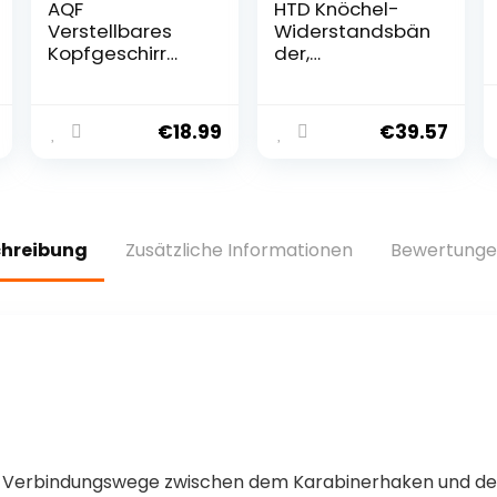
AQF
HTD Knöchel-
Verstellbares
Widerstandsbän
Kopfgeschirr
der,
Tauchen Hals
Knöchelbänder
Builder Gürtel
zum Training mit
Gewichtheben
Manschetten,
€
18.99
€
39.57
Kette Neopren
Widerstandsbän
gepolstert
der für das
Bein-Po-
Training,
Trainingsausrüst
chreibung
Zusätzliche Informationen
Bewertunge
ung für
Kickbacks, Hüft-
Gesäßmuskel-
Trainingsübunge
n
erbindungswege zwischen dem Karabinerhaken und dem 