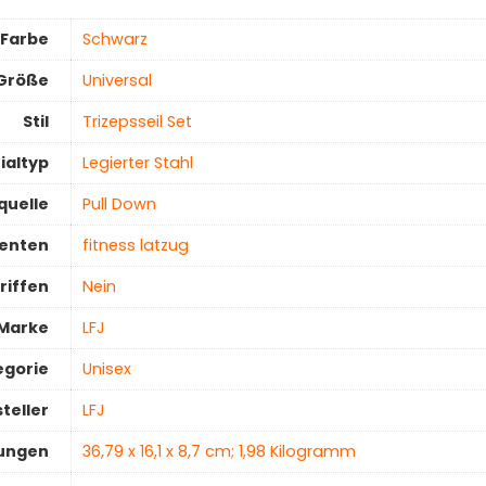
Farbe
‎Schwarz
Größe
Universal
Stil
‎Trizepsseil Set
ialtyp
‎Legierter Stahl
quelle
‎Pull Down
enten
‎fitness latzug
riffen
‎Nein
Marke
‎LFJ
egorie
Unisex
teller
‎LFJ
ungen
‎36,79 x 16,1 x 8,7 cm; 1,98 Kilogramm