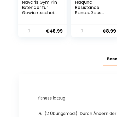
Navaris Gym Pin
Haquno
Extender für
Resistance
Gewichtsscheib
Bands, 3pcs
en – Gym
Fitnessbänder
Zubehör für die
Hip
Kraftstation –
Widerstandsbän
€
46.99
€
8.99
Magnet Stift Ø 8
der Set mit
mm für Gym
starker
Equipment –
Dehnbarkeit, 3
Lifting Pin für
Zugkraftstärken
Gym Geräte
rutschfeste
Bes
Trainingsband,
für Hüfte Beine
Pilates Yoga
Krafttraining
fitness latzug
💪【2 Übungsmodi】Durch Ändern der V