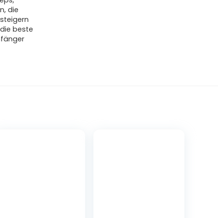
zeps,
n, die
steigern
 die beste
Anfänger