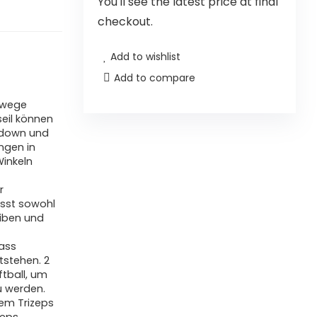
You'll see the latest price at final
checkout.
Add to wishlist
Add to compare
swege
eil können
l down und
ungen in
inkeln
r
asst sowohl
iben und
dass
tstehen. 2
ftball, um
u werden.
em Trizeps