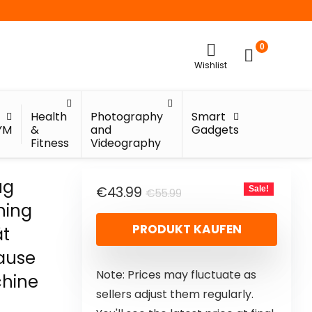
0
Wishlist
Health
Photography
Smart
YM
&
and
Gadgets
Fitness
Videography
ug
€
43.99
Sale!
€
55.99
ning
PRODUKT KAUFEN
ät
hause
Note: Prices may fluctuate as
chine
sellers adjust them regularly.