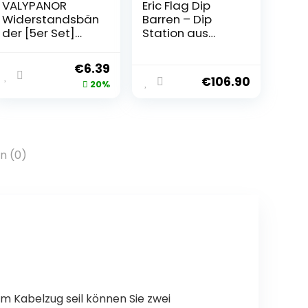
VALYPANOR
Eric Flag Dip
Widerstandsbän
Barren – Dip
der [5er Set]
Station aus
Fitnessbänder
hochwertigem
100% Naturlatex
Stahl für Home
€
6.39
Fitnessband
Gym,
€
106.90
20%
Resistance für
Krafttraining,
Männer und
Körpergewicht,
Frauen für Home
Fitnessgeräte
Gym Workout
für Zuhause –
Yoga Fitness
Parallettes
n (0)
Krafttraining
Calisthenics,
Physiotherapie
Solide Dip
Kostenlose
Stange, 250 kg
Tragetasche
maximale
Belastung
Kabelzug seil können Sie zwei