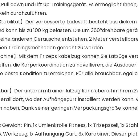
Pull down und Lift up Trainingsgerät. Es ermöglicht Ihne
keln durchzuführen.
abilität】Der verbesserte Ladestift besteht aus dickem S
d kann bis zu 100 kg belasten. Die um 360°drehbare gerä
 keine anderen Geräusche entstehen. 2 Meter verstellbar
enen Trainingsmethoden gerecht zu werden.
hine】Mit dem Trizeps kabelzug können Sie Latzüge verarb
lfen, die Körperkoordination zu novellieren, die Ausdauer
e beste Kondition zu erreichen. Für alle brauchbar, egal
ar】Der unterarmtrainer latzug kann überall in Ihrem Z
rall dort, wo der Aufhängegurt installiert werden kann.
haben. Dank seiner geringen Verpackungsgröße können S
wicht Pin, 1x Umlenkrolle Fitness, 1x Trizepsseil, 1x Stahls
1x Werkzeug, 1x Aufhängung Gurt, 3x Karabiner. Dieser pla