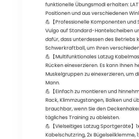
funktionelle Übungsmodi erhalten: LAT 
Positionen und aus verschiedenen Win
💪【Professionelle Komponenten und St
Vulgo auf Standard-Hantelscheiben un
dafür, dass unterdessen des Betriebs
Schwerkraftball, um Ihren verschied
💪【Multifunktionales Latzug Kabelmasc
Rücken einexerzieren. Es kann Ihnen he
Muskelgruppen zu einexerzieren, um di
Mann.
💪【Einfach zu montieren und hinnehmb
Rack, Klimmzugstangen, Balken und übe
brauchbar, wenn Sie den Deckenhaken 
tägliches Training zu ableisten.
💪【Vielseitiges Latzug Sportgeräte】1x Ge
Kabelschutzring, 2x Bügelseilklemme, 