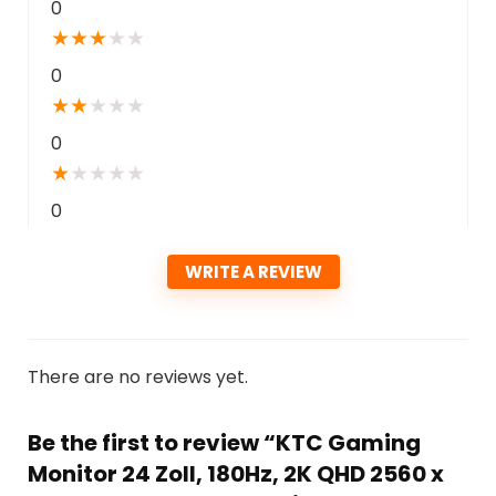
0
★
★
★
★
★
0
★
★
★
★
★
0
★
★
★
★
★
0
WRITE A REVIEW
There are no reviews yet.
Be the first to review “KTC Gaming
Monitor 24 Zoll, 180Hz, 2K QHD 2560 x