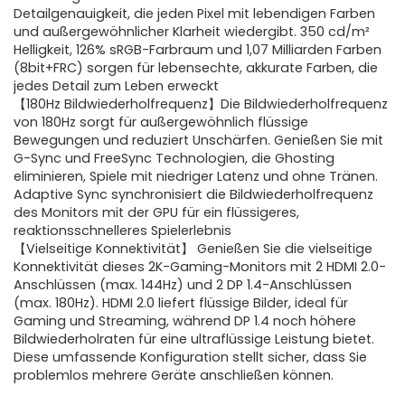
Detailgenauigkeit, die jeden Pixel mit lebendigen Farben
und außergewöhnlicher Klarheit wiedergibt. 350 cd/m²
Helligkeit, 126% sRGB-Farbraum und 1,07 Milliarden Farben
(8bit+FRC) sorgen für lebensechte, akkurate Farben, die
jedes Detail zum Leben erweckt
【180Hz Bildwiederholfrequenz】Die Bildwiederholfrequenz
von 180Hz sorgt für außergewöhnlich flüssige
Bewegungen und reduziert Unschärfen. Genießen Sie mit
G-Sync und FreeSync Technologien, die Ghosting
eliminieren, Spiele mit niedriger Latenz und ohne Tränen.
Adaptive Sync synchronisiert die Bildwiederholfrequenz
des Monitors mit der GPU für ein flüssigeres,
reaktionsschnelleres Spielerlebnis
【Vielseitige Konnektivität】 Genießen Sie die vielseitige
Konnektivität dieses 2K-Gaming-Monitors mit 2 HDMI 2.0-
Anschlüssen (max. 144Hz) und 2 DP 1.4-Anschlüssen
(max. 180Hz). HDMI 2.0 liefert flüssige Bilder, ideal für
Gaming und Streaming, während DP 1.4 noch höhere
Bildwiederholraten für eine ultraflüssige Leistung bietet.
Diese umfassende Konfiguration stellt sicher, dass Sie
problemlos mehrere Geräte anschließen können.