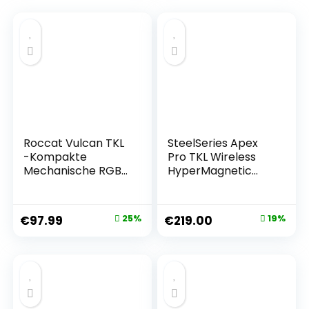
Roccat Vulcan TKL
SteelSeries Apex
-Kompakte
Pro TKL Wireless
Mechanische RGB
HyperMagnetic
Gaming Tastatur,
Gaming-Tastatur –
AIMO LED
E-Sports TKL-
Einzeltastenbeleuc
Formfaktor –
€
97.99
25%
€
219.00
19%
htung, Titan Linear
Anpassbares
Switches,
Ansprechverhalten
Aluminiumoberfläc
– PBT-Keycaps –
he, Multimediarad,
Bluetooth – 2,4
QWERTZ
GHz– USB-C –
Deutsches
Tastatur (QWERTZ)