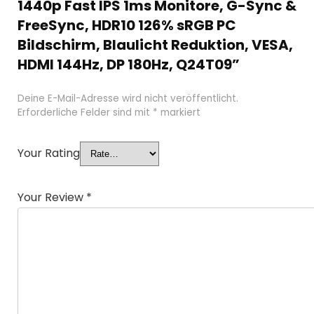
1440p Fast IPS 1ms Monitore, G-Sync &
FreeSync, HDR10 126% sRGB PC
Bildschirm, Blaulicht Reduktion, VESA,
HDMI 144Hz, DP 180Hz, Q24T09”
Deine E-Mail-Adresse wird nicht veröffentlicht.
Erforderliche Felder sind mit
*
markiert
Your Rating
Your Review
*