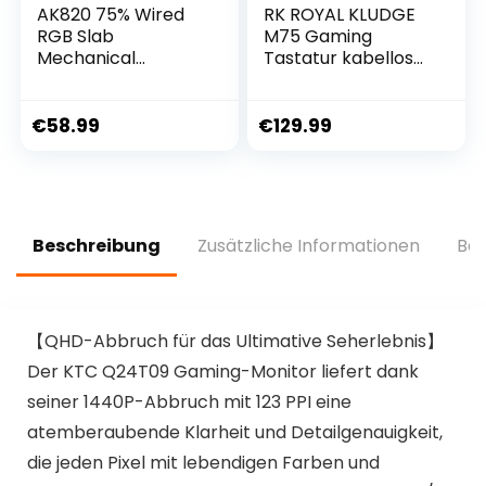
AK820 75% Wired
RK ROYAL KLUDGE
RGB Slab
M75 Gaming
Mechanical
Tastatur kabellos
Keyboard Tastatur
75% Prozent TKL
mit
Mechanische
Lautstärkeregler,
Tastatur RGB 2,4
€
58.99
€
129.99
South LED, Poron
GHz
Foam, PBT
Wireless/Bluetooth
Keycaps, Custom
/USB-C QWERTZ
Programmable Hot
mit OLED-Smart-
Swappable Keypad
Display und Knopf
Beschreibung
Zusätzliche Informationen
Bew
Hot Swappable
Braune Schalter,
Grau
【QHD-Abbruch für das Ultimative Seherlebnis】
Der KTC Q24T09 Gaming-Monitor liefert dank
seiner 1440P-Abbruch mit 123 PPI eine
atemberaubende Klarheit und Detailgenauigkeit,
die jeden Pixel mit lebendigen Farben und