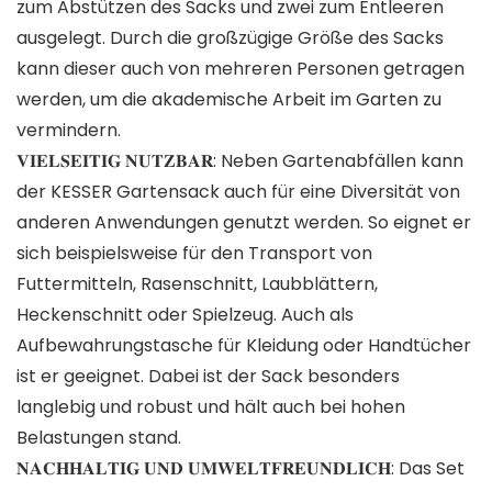
zum Abstützen des Sacks und zwei zum Entleeren
ausgelegt. Durch die großzügige Größe des Sacks
kann dieser auch von mehreren Personen getragen
werden, um die akademische Arbeit im Garten zu
vermindern.
𝐕𝐈𝐄𝐋𝐒𝐄𝐈𝐓𝐈𝐆 𝐍𝐔𝐓𝐙𝐁𝐀𝐑: Neben Gartenabfällen kann
der KESSER Gartensack auch für eine Diversität von
anderen Anwendungen genutzt werden. So eignet er
sich beispielsweise für den Transport von
Futtermitteln, Rasenschnitt, Laubblättern,
Heckenschnitt oder Spielzeug. Auch als
Aufbewahrungstasche für Kleidung oder Handtücher
ist er geeignet. Dabei ist der Sack besonders
langlebig und robust und hält auch bei hohen
Belastungen stand.
𝐍𝐀𝐂𝐇𝐇𝐀𝐋𝐓𝐈𝐆 𝐔𝐍𝐃 𝐔𝐌𝐖𝐄𝐋𝐓𝐅𝐑𝐄𝐔𝐍𝐃𝐋𝐈𝐂𝐇: Das Set