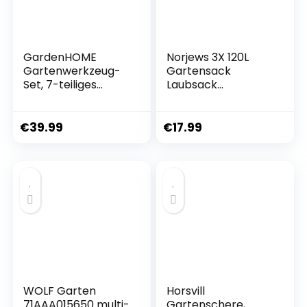
GardenHOME
Norjews 3X 120L
Gartenwerkzeug-
Gartensack
Set, 7-teiliges
Laubsack
Edelstahl-
Gartenabfallsack,
Werkzeugset,
stabil –
Strapazierfähiger
Gartensäcke für
€
39.99
€
17.99
Klapphocker,
Gartenabfälle,
Abnehmbare
Grünschnittsäcke
Tragetasche Aus
faltbar,
Segeltuch,
wasserdicht, robust
Organizer Für
aus Polypropylen-
Gartenwerkzeug-
Gewebe 150gsm
Set
(inkl.
Gartenhandschuhe
)
WOLF Garten
Horsvill
71AAA015650 multi-
Gartenschere,