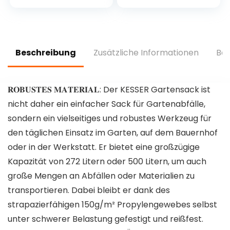
he mit Kleinen
Gartenschere,
Taschen,
stabile
Verschleißfest und
Blumenkelle,
Wiederverwendbar
Unkrautstecher,
, 12 Zoll, Dunkelgrün
atmungsaktive
Beschreibung
Zusätzliche Informationen
Bew
Gartenhandschuhe
8/M (8965-30)
𝐑𝐎𝐁𝐔𝐒𝐓𝐄𝐒 𝐌𝐀𝐓𝐄𝐑𝐈𝐀𝐋: Der KESSER Gartensack ist
nicht daher ein einfacher Sack für Gartenabfälle,
sondern ein vielseitiges und robustes Werkzeug für
den täglichen Einsatz im Garten, auf dem Bauernhof
oder in der Werkstatt. Er bietet eine großzügige
Kapazität von 272 Litern oder 500 Litern, um auch
große Mengen an Abfällen oder Materialien zu
transportieren. Dabei bleibt er dank des
strapazierfähigen 150g/m² Propylengewebes selbst
unter schwerer Belastung gefestigt und reißfest.