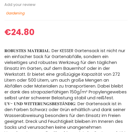
Add your review
Gardening
€
24.80
𝐑𝐎𝐁𝐔𝐒𝐓𝐄𝐒 𝐌𝐀𝐓𝐄𝐑𝐈𝐀𝐋: Der KESSER Gartensack ist nicht nur
ein einfacher Sack für Gartenabfälle, sondern ein
vielseitiges und robustes Werkzeug für den täglichen
Einsatz im Garten, auf dem Bauernhof oder in der
Werkstatt. Er bietet eine großzügige Kapazität von 272
Litern oder 500 Litern, um auch große Mengen an
Abfällen oder Materialien zu transportieren. Dabei bleibt
er dank des strapazierfähigen 150g/m² Propylengewebes
selbst unter schwerer Belastung stabil und reißfest.
𝐔𝐕- 𝐔𝐍𝐃 𝐖𝐈𝐓𝐓𝐄𝐑𝐔𝐍𝐆𝐒𝐁𝐄𝐒𝐓Ä𝐍𝐃𝐈𝐆: Der Gartensack ist in
den Farben Schwarz oder Grün erhältlich und dank seiner
Wasserabweisung besonders für den Einsatz im Freien
geeignet. Dreck und Feuchtigkeit bleiben im Inneren des
Sacks und verursachen keine unangenehmen