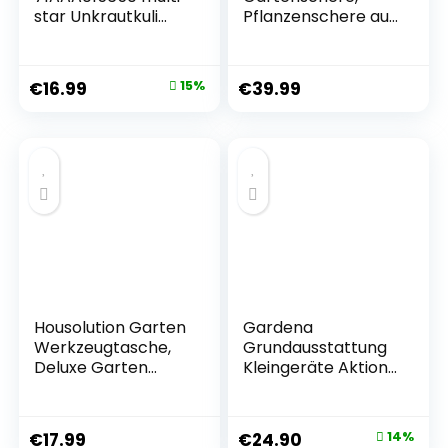
star Unkrautkuli
Pflanzenschere aus
RF-M, Rot, 26x10x7
japanischem SK4-
cm
Stahl, Garden
Shears für die
€
16.99
15%
€
39.99
Gartenarbeit
Heavy Duty,
Trauben Kräuter
Rose Blume Bäume
Gras Schere,
Professional
Pruning Shears
Housolution Garten
Gardena
Werkzeugtasche,
Grundausstattung
Deluxe Garten
Kleingeräte Aktion:
Werkzeug
4-teiliges
Aufbewahrungstas
Gartenset für die
che und
Gartenpflege,
€
17.99
€
24.90
14%
Gartengerätetasc
universelle