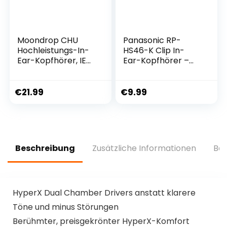
Moondrop CHU
Panasonic RP-
Hochleistungs-In-
HS46-K Clip In-
Ear-Kopfhörer, IEM,
Ear-Kopfhörer –
dynamische
Besonders flach,
Treiber (mit
leicht und
Mikrofon)
angenehm zu
€
21.99
€
9.99
tragen, schwarz
Beschreibung
Zusätzliche Informationen
Bew
HyperX Dual Chamber Drivers anstatt klarere
Töne und minus Störungen
Berühmter, preisgekrönter HyperX-Komfort