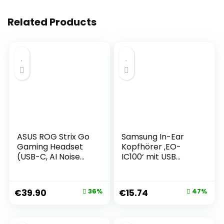
Related Products
ASUS ROG Strix Go
Samsung In-Ear
Gaming Headset
Kopfhörer ‚EO-
(USB-C, AI Noise
IC100‘ mit USB
Cancelling
Type-C und
Mikrofon,
verwicklungsarmen
leichtgewichtig,
Gewebekabel,
€
39.90
36%
€
15.74
47%
kompatibel mit PC,
Sound by AKG,
Mac, Nintendo
Weiß
Switch,