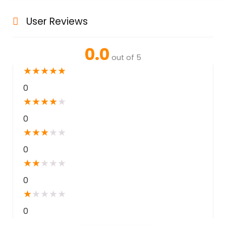
User Reviews
0.0
out of 5
★
★
★
★
★
0
★
★
★
★
★
0
★
★
★
★
★
0
★
★
★
★
★
0
★
★
★
★
★
0