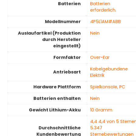
Batterien
Batterien
erforderlich.
Modellnummer
‎4P5L1AM#ABB
Auslaufartikel (Produktion
‎Nein
durch Hersteller
eingestellt)
Formfaktor
‎Over-Ear
‎Kabelgebundene
Antriebsart
Elektrik
Hardware Plattform
‎Spielkonsole, PC
Batterien enthalten
‎Nein
Gewicht Lithium-Akku
‎10 Gramm
4,4 4,4 von 5 Sterne
Durchschnittliche
5.347
Kundenbewertung
Sternebewertungen