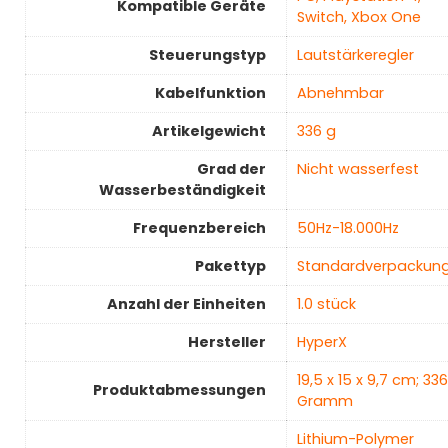
Kompatible Geräte
Switch, Xbox One
Steuerungstyp
‎Lautstärkeregler
Kabelfunktion
‎Abnehmbar
Artikelgewicht
‎336 g
Grad der
‎Nicht wasserfest
Wasserbeständigkeit
Frequenzbereich
‎50Hz-18.000Hz
Pakettyp
‎Standardverpackun
Anzahl der Einheiten
‎1.0 stück
Hersteller
‎HyperX
‎19,5 x 15 x 9,7 cm; 336
Produktabmessungen
Gramm
‎Lithium-Polymer