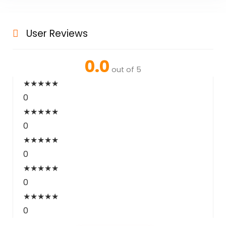
User Reviews
0.0
out of 5
★
★
★
★
★
0
★
★
★
★
★
0
★
★
★
★
★
0
★
★
★
★
★
0
★
★
★
★
★
0