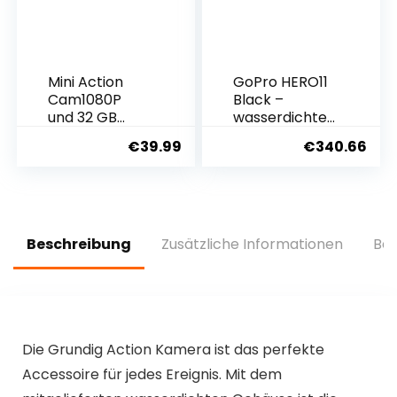
Mini Action
GoPro HERO11
Cam1080P
Black –
und 32 GB
wasserdichte
Speicherkarte
Action-
€
39.99
€
340.66
Helmkamera
Kamera mit
Motorrad
5,3K60 Ultra
Bodycam
HD-Video, 27
HelmetCamer
MP Fotos,
a, Mini
1/1,9-Zoll-
Kamera,
Bildsensor,
Beschreibung
Zusätzliche Informationen
Bew
Multifunctiona
Live-
l Accessories
Streaming,
Webcam,
Stabilisierung
Die Grundig Action Kamera ist das perfekte
Accessoire für jedes Ereignis. Mit dem