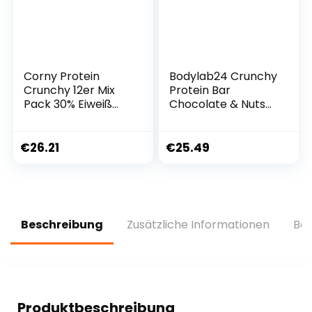
Corny Protein
Bodylab24 Crunchy
Crunchy 12er Mix
Protein Bar
Pack 30% Eiweiß
Chocolate & Nuts
Probier
12 x 64g
Mischkarton 12x45g
Vorratsbox,
Mixbox
knuspriger Protein-
€
26.21
€
25.49
Riegel mit
Schokoladenüberz
ug, mit 20g Eiweiß
pro Riegel, High-
Protein Low-Sugar,
Beschreibung
Zusätzliche Informationen
Bew
Eiweiß-Riegel mit
wenig Zucker
Produktbeschreibung