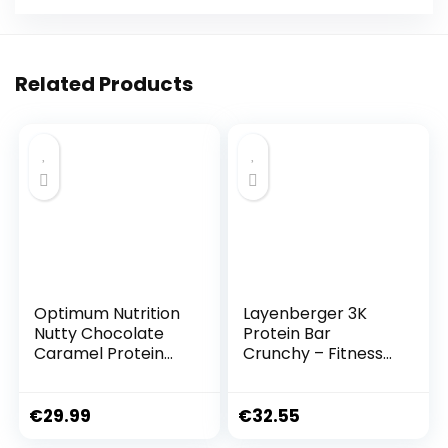
Related Products
Optimum Nutrition
Layenberger 3K
Nutty Chocolate
Protein Bar
Caramel Protein
Crunchy – Fitness
Riegel 10 x 70g
Riegel – viel Eiweiß,
wenig Zucker – 15er
Pack (15 x 45 g) –
€
29.99
€
32.55
Brownie Caramel