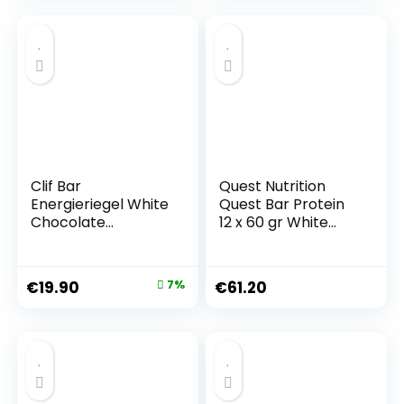
Clif Bar
Quest Nutrition
Energieriegel White
Quest Bar Protein
Chocolate
12 x 60 gr White
Macadamia Nut,
Chocolate
12er Pack (12 x 68
Raspberry
g)
€
19.90
7%
€
61.20