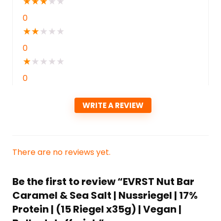
★
★
★
★
★
0
★
★
★
★
★
0
★
★
★
★
★
0
WRITE A REVIEW
There are no reviews yet.
Be the first to review “EVRST Nut Bar
Caramel & Sea Salt | Nussriegel | 17%
Protein | (15 Riegel x35g) | Vegan |