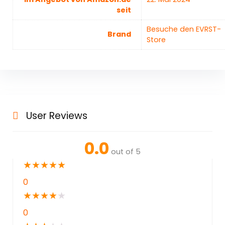
seit
Besuche den EVRST-
Brand
Store
User Reviews
0.0
out of 5
★
★
★
★
★
0
★
★
★
★
★
0