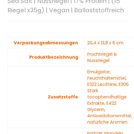
Sea Salt | Nussriegel | 17% Protein | (15
Riegel x35g) | Vegan | Ballaststoffreich
Verpackungsabmessungen
‎20,4 x 13,8 x 6 cm
‎Fruchtriegel &
Produktbezeichnung
Nussriegel
‎Emulgator,
Feuchthaltemittel,
E322 Lecithine, E306
Stark
Zusatzstoffe
tocopherolhaltige
Extrakte, E422
Glycerin,
Antioxidationsmittel,
natürliche Aromen
‎Enthält: Mandeln,