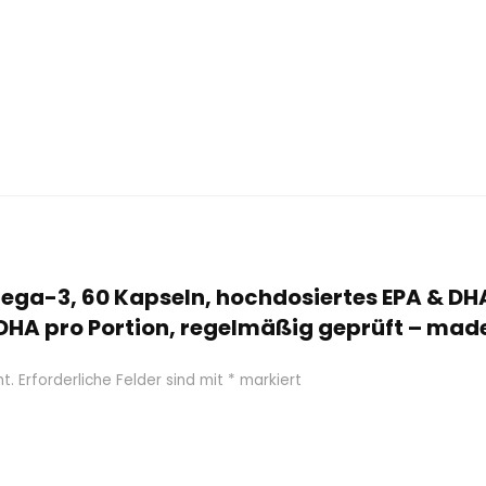
mega-3, 60 Kapseln, hochdosiertes EPA & DHA
DHA pro Portion, regelmäßig geprüft – mad
t.
Erforderliche Felder sind mit
*
markiert