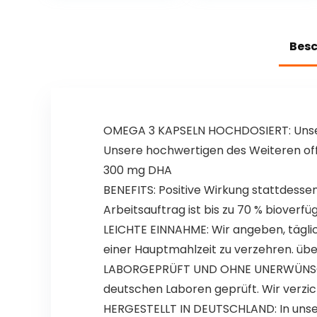
eiweißriegel
Protein snack –
20 Stück –
Bes
Schokolade&Nü
sse
OMEGA 3 KAPSELN HOCHDOSIERT: Unsere
Unsere hochwertigen des Weiteren of
300 mg DHA
BENEFITS: Positive Wirkung stattdessen
Arbeitsauftrag ist bis zu 70 % bioverf
LEICHTE EINNAHME: Wir angeben, täglic
einer Hauptmahlzeit zu verzehren. üb
LABORGEPRÜFT UND OHNE UNERWÜNSCHTE
deutschen Laboren geprüft. Wir verzi
HERGESTELLT IN DEUTSCHLAND: In uns