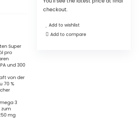
You'll see the latest price at final
checkout.
Add to wishlist
Add to compare
ten Super
öl pro
aren
EPA und 300
raft von der
zu 70 %
icher
 Omega 3
t zum
2250 mg