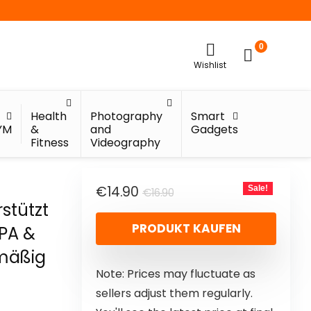
0
Wishlist
Health
Photography
Smart
YM
&
and
Gadgets
Fitness
Videography
€
14.90
Sale!
€
16.90
stützt
PRODUKT KAUFEN
EPA &
lmäßig
Note: Prices may fluctuate as
sellers adjust them regularly.