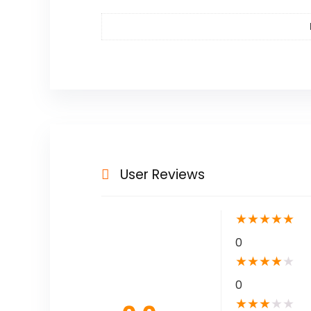
User Reviews
★
★
★
★
★
0
★
★
★
★
★
0
★
★
★
★
★