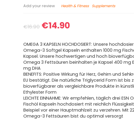
Health & Fitness
Supplements
Add your review
€
14.90
€
16.90
OMEGA 3 KAPSELN HOCHDOSIERT: Unsere hochdosier
Omega-3 Softgel Kapseln enthalten 1000 mg Fisch
Kapsel. Unsere hochwertigen und hoch bioverfügb
Omega 3 Fettsäuren beinhalten je Kapsel 400 mg 
mg DHA
BENEFITS: Positive Wirkung für Herz, Gehirn und Sehk
EU bestätigt. Die natürliche Triglycerid Form ist bis 
bioverfügbarer als vergleichbare Produkte in künstl
Ethylester Form
LEICHTE EINNAHME: Wir empfehlen, täglich drei ESN
Fischöl Kapseln hochdosiert mit reichlich Flüssigkei
Beispiel vor einer Hauptmahlzeit zu verzehren. Mit 
Omega-3 Fettsäuren bist du optimal versorgt