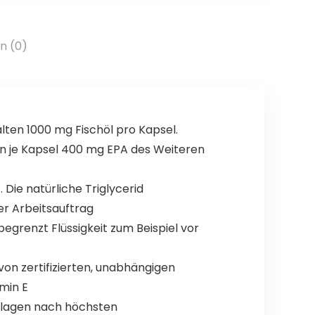
Energieriegel –
Fitness & Energie
Booster für den
n (0)
Ausdauersport
en 1000 mg Fischöl pro Kapsel.
n je Kapsel 400 mg EPA des Weiteren
 Die natürliche Triglycerid
ter Arbeitsauftrag
egrenzt Flüssigkeit zum Beispiel vor
 zertifizierten, unabhängigen
min E
nlagen nach höchsten