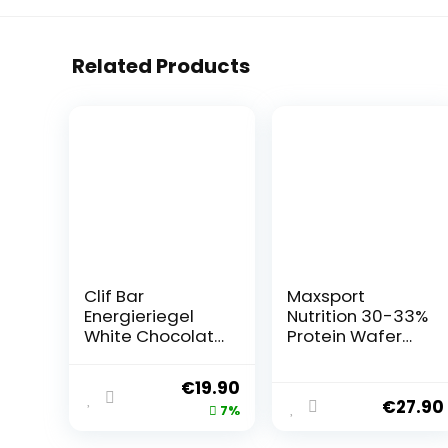
Related Products
Clif Bar
Maxsport
Energieriegel
Nutrition 30-33%
White Chocolate
Protein Wafer
Macadamia Nut,
Protein Kekse,
12er Pack (12 x 68
Glutenfrei
€
19.90
g)
Proteinriegel,
€
27.90
7%
Protein Waffeln
– Original