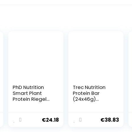
PhD Nutrition
Trec Nutrition
Smart Plant
Protein Bar
Protein Riegel
(24x46g)
Vegan, Vanille
Peanut &
Karamell 12 x
Caramel
64g – High
€
24.18
€
38.83
Protein Snack
mit 20g Eiweiß