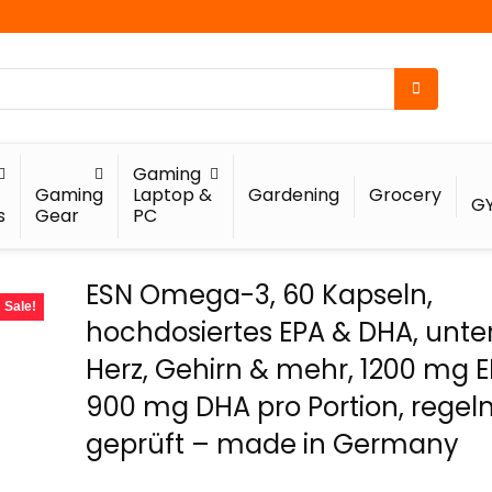
Gaming
Gaming
Laptop &
Gardening
Grocery
G
s
Gear
PC
ESN Omega-3, 60 Kapseln,
Sale!
hochdosiertes EPA & DHA, unter
Herz, Gehirn & mehr, 1200 mg 
900 mg DHA pro Portion, rege
geprüft – made in Germany