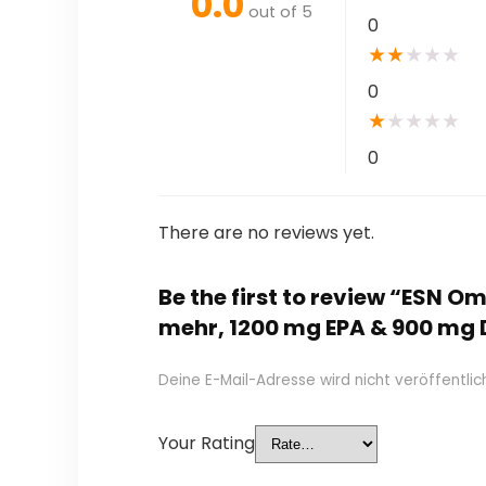
0.0
out of 5
0
★
★
★
★
★
0
★
★
★
★
★
0
There are no reviews yet.
Be the first to review “ESN O
mehr, 1200 mg EPA & 900 mg 
Deine E-Mail-Adresse wird nicht veröffentlich
Your Rating