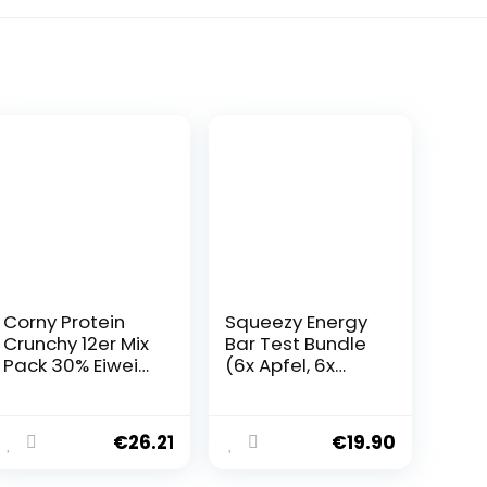
Corny Protein
Squeezy Energy
Crunchy 12er Mix
Bar Test Bundle
Pack 30% Eiweiß
(6x Apfel, 6x
Probier
Kirsche +
Mischkarton
Koffein) 12er
12x45g Mixbox
Pack –
€
26.21
€
19.90
Kohlenhydratrei
cher