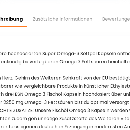
und wenig
Zucker,
Makrofreundlich
chreibung
Zusätzliche Informationen
Bewertunge
er Eiweißriegel
 hochdosierten Super Omega-3 Softgel Kapseln enthalt
fenkundig bioverfügbaren Omega 3 Fettsäuren beinhalte
 Herz, Gehirn des Weiteren Sehkraft von der EU bestätigt.
ügbarer wie vergleichbare Produkte in künstlicher Ethyles
h drei ESN Omega 3 Fischöl Kapseln hochdosiert über unb
er 2250 mg Omega-3 Fettsäuren bist du optimal versorgt
 ZUSÄTZE: Unsere Fischöl Omega 3 Kapseln werden von
chten zudem gen unnötige Zusatzstoffe des Weiteren Vita
erer hauseigenen deutschen Erzeugung in modernsten A