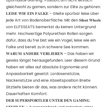
optimalste Gaming-Position, um nicht einfach
gleichwohl zu gamen, sondern zur Elite zu gehören.
𝐋𝐄𝐈𝐒𝐄 𝐖𝐈𝐄 𝐄𝐈𝐍 𝐅𝐀𝐋𝐊𝐄 – Gleite spürbar leise über
jede Art von Bodenoberfläche. Mit den 𝐒𝐢𝐥𝐞𝐧𝐭 𝐖𝐡𝐞𝐞𝐥𝐬
von ELITESEATS bemerkst du keinen Untergrund
mehr. Hochwertige Polyurethan Rollen sorgen
dafür, dass du frei bist wie ein Vogel, leise wie ein
Falke und bereit zu in schwere See kommen.
𝐖𝐀𝐑𝐔𝐌 𝐀𝐍𝐃𝐄𝐑𝐄 𝐕𝐄𝐑𝐋𝐈𝐄𝐑𝐄𝐍 – Das haben wir
gewiss längst herausgefunden. Leer diesem Grund
haben wir alles auf absolute Ergonomie und
Anpassbarkeit gesetzt. Lordosenstütze,
Nackenstütze und eine Abseitsposition Breite
Sitztiefe bieten dir das, was andere nicht können:
Dauerhaften Komfort.
𝐃𝐄𝐑 𝐒𝐔𝐏𝐄𝐑𝐒𝐏𝐎𝐑𝐓𝐋𝐄𝐑 𝐔𝐍𝐓𝐄𝐑 𝐃𝐄𝐍 𝐆𝐀𝐌𝐈𝐍𝐆