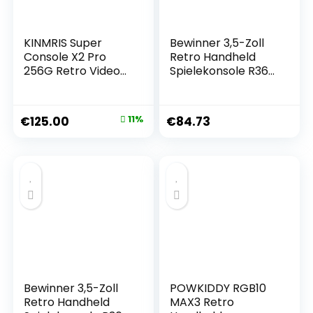
KINMRIS Super
Bewinner 3,5-Zoll
Console X2 Pro
Retro Handheld
256G Retro Video
Spielekonsole R36s,
spielkonsole mit
Videospielkonsole
70000 Videospielen
mit Dual Stylem
70+
Linux/Garlic
€
125.00
11%
€
84.73
Spieleemulatoren
Unterstützung,
mit Two Gamepad
Retro Konsole mit
Kinder Spielebox
Dual 3D Joysticks
(Transparent Lila)
(128G)
Bewinner 3,5-Zoll
POWKIDDY RGB10
Retro Handheld
MAX3 Retro