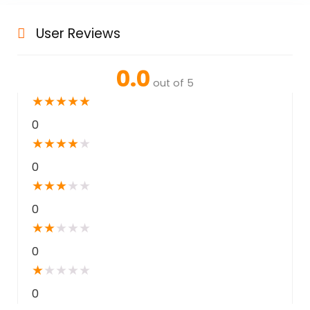
User Reviews
0.0
out of 5
★
★
★
★
★
0
★
★
★
★
★
0
★
★
★
★
★
0
★
★
★
★
★
0
★
★
★
★
★
0