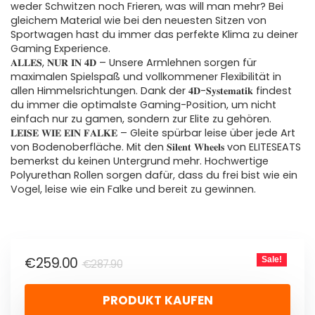
weder Schwitzen noch Frieren, was will man mehr? Bei
gleichem Material wie bei den neuesten Sitzen von
Sportwagen hast du immer das perfekte Klima zu deiner
Gaming Experience.
𝐀𝐋𝐋𝐄𝐒, 𝐍𝐔𝐑 𝐈𝐍 𝟒𝐃 – Unsere Armlehnen sorgen für
maximalen Spielspaß und vollkommener Flexibilität in
allen Himmelsrichtungen. Dank der 𝟒𝐃-𝐒𝐲𝐬𝐭𝐞𝐦𝐚𝐭𝐢𝐤 findest
du immer die optimalste Gaming-Position, um nicht
einfach nur zu gamen, sondern zur Elite zu gehören.
𝐋𝐄𝐈𝐒𝐄 𝐖𝐈𝐄 𝐄𝐈𝐍 𝐅𝐀𝐋𝐊𝐄 – Gleite spürbar leise über jede Art
von Bodenoberfläche. Mit den 𝐒𝐢𝐥𝐞𝐧𝐭 𝐖𝐡𝐞𝐞𝐥𝐬 von ELITESEATS
bemerkst du keinen Untergrund mehr. Hochwertige
Polyurethan Rollen sorgen dafür, dass du frei bist wie ein
Vogel, leise wie ein Falke und bereit zu gewinnen.
€
259.00
Sale!
€
287.90
PRODUKT KAUFEN