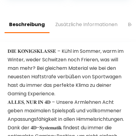
Screen,Rechargea
Spielekonsole
ble &
Unterstützt HDMI
Portable,Gameboy
TV-Ausgang 5G
Console Gift for
WiFi Bluetooth
Beschreibung
Zusätzliche Informationen
Bew
Teens Adults
3300mAh(Black)
𝐃𝐈𝐄 𝐊𝐎̈𝐍𝐈𝐆𝐒𝐊𝐋𝐀𝐒𝐒𝐄 – Kühl im Sommer, warm im
Winter, weder Schwitzen noch Frieren, was will
man mehr? Bei gleichem Material wie bei den
neuesten Haftstrafe verbüßen von Sportwagen
hast du immer das perfekte Klima zu deiner
Gaming Experience.
𝐀𝐋𝐋𝐄𝐒, 𝐍𝐔𝐑 𝐈𝐍 𝟒𝐃 – Unsere Armlehnen Acht
geben maximalen Spielspaß und vollkommener
Anpassungsfähigkeit in allen Himmelsrichtungen.
Dank der 𝟒𝐃-𝐒𝐲𝐬𝐭𝐞𝐦𝐚𝐭𝐢𝐤 findest du immer die