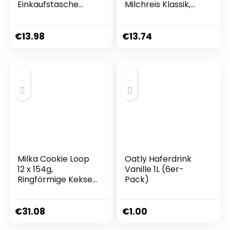
Einkaufstasche
Milchreis Klassik,
Groß, 41x26x33cm
vegetarisch und
Einkaufsbeutel mit
vegan,
Breitem Boden
Fertiggericht, 6
€
13.98
€
13.74
Wiederverwendbar
Packungen (6 x
und Wasserdicht
220g)
Einkaufstüten
Waschbar
Shopping Bags für
Einkauf/Urlaub/Pic
knick
Milka Cookie Loop
Oatly Haferdrink
12 x 154g,
Vanille 1L (6er-
Ringförmige Kekse
Pack)
mit Alpenmilch
Schokoladenstückc
hen
€
31.08
€
1.00