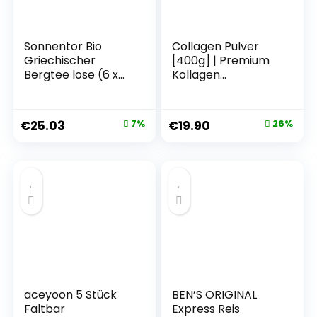
Sonnentor Bio
Collagen Pulver
Griechischer
[400g] | Premium
Bergtee lose (6 x
Kollagen
40 gr)
Hydrolysat |
Peptide Typ 1, 2 & 3
| Hochdosiert
€
25.03
7%
€
19.90
26%
Kollagenpulver mit
Hyaluronsäure und
Elastin |
Himbeergeschmac
k | in Deutschland
hergestellt | Alpha
Foods
aceyoon 5 Stück
BEN’S ORIGINAL
Faltbar
Express Reis