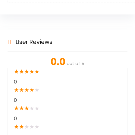
User Reviews
0.0
out of 5
★
★
★
★
★
0
★
★
★
★
★
0
★
★
★
★
★
0
★
★
★
★
★