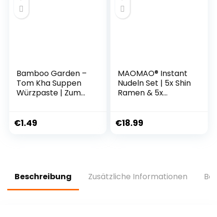
Bamboo Garden –
MAOMAO® Instant
Tom Kha Suppen
Nudeln Set | 5x Shin
Würzpaste | Zum
Ramen & 5x
Zubereiten von
Chapagetti
Tom Kha Suppe |
(Kompatibel mit
Für 4 Portionen |
Nong Shim)
€
1.49
€
18.99
Vegan, natürliche
Zutaten | 45 g im
Beutel
Beschreibung
Zusätzliche Informationen
Bew