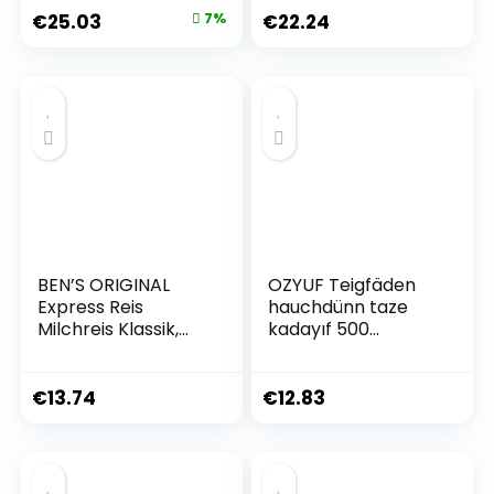
€
25.03
7%
€
22.24
BEN’S ORIGINAL
OZYUF Teigfäden
Express Reis
hauchdünn taze
Milchreis Klassik,
kadayıf 500
vegetarisch und
Gramm mit Pufai
vegan,
Grocery
Fertiggericht, 6
€
13.74
€
12.83
Packungen (6 x
220g)