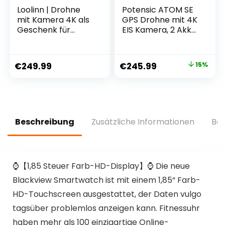
Loolinn | Drohne
Potensic ATOM SE
mit Kamera 4K als
GPS Drohne mit 4K
Geschenk für
EIS Kamera, 2 Akkus
fortgeschrittene
62 Min. Flugzeit,
Anfänger – Zwei
unter 249g, C0,
Akkus, 40 Minuten
4KM FPV
€
249.99
€
245.99
15%
Flugzeit, 4K UHD
Übertragung,
Kamera,
Bürstenloser Motor,
unterstützt
Max.16m/s, Follow-
Panorama und
Me/autom.
Zeitrafferaufnahm
Rückkehr, für
en, Unter 250g –
Anfänger
Beschreibung
Zusätzliche Informationen
Bew
Geschenkidee
Erwachsene
⌚【1,85 Steuer Farb-HD-Display】⌚ Die neue
Blackview Smartwatch ist mit einem 1,85“ Farb-
HD-Touchscreen ausgestattet, der Daten vulgo
tagsüber problemlos anzeigen kann. Fitnessuhr
haben mehr als 100 einzigartige Online-