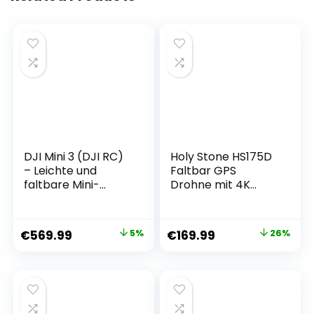
DJI Mini 3 (DJI RC)
Holy Stone HS175D
– Leichte und
Faltbar GPS
faltbare Mini-
Drohne mit 4K
Kameradrohne mit
Kamera HD,RC
4K HDR-Video, 38
Quadcopter mit 46
min Flugzeit,
Min. Lange Flugzeit,
€
569.99
5%
€
169.99
26%
Fernsteuerung,
Follow-Me,
echten vertikalen
Bürstenlos
Aufnahmen und
Motor,Tap-
intelligenten
Fly,Point of Interest
Funktionen, Grau
Höhenhaltung
Faltdrohne für