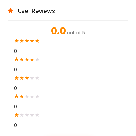
User Reviews
0.0
out of 5
★
★
★
★
★
0
★
★
★
★
★
0
★
★
★
★
★
0
★
★
★
★
★
0
★
★
★
★
★
0