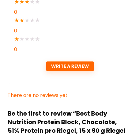
★
★
★
★
★
0
★
★
★
★
★
0
★
★
★
★
★
0
WRITE A REVIEW
There are no reviews yet.
Be the first to review “Best Body
Nutrition Protein Block, Chocolate,
51% Protein pro Riegel, 15 x 90 g Riegel