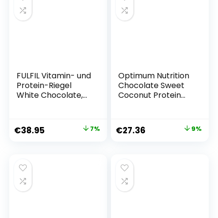
FULFIL Vitamin- und
Optimum Nutrition
Protein-Riegel
Chocolate Sweet
White Chocolate,
Coconut Protein
Cookies und Cream
Riegel, 12 x 59 g
Geschmack – High
Protein, Low Sugar
€
38.95
7%
€
27.36
9%
Snack mit weißer
Schokolade und
Vitaminen – 15 x 55
g