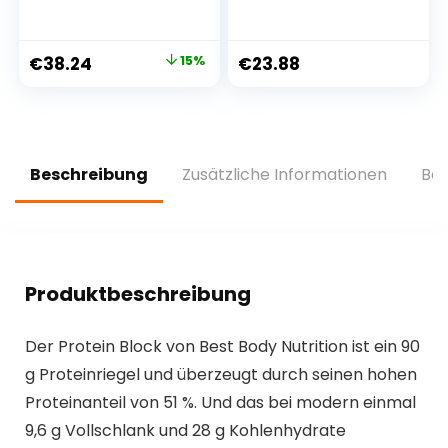
pro Riegel, 15 x 90 g
45g | Eiweißriegel
Riegel pro Karton,
mit leckeren
1.35 kg
Keksstückchen |
€
38.24
15%
€
23.88
zuckerreduzierter
und palmölfreier
Proteinriegel
Beschreibung
Zusätzliche Informationen
Bew
Produktbeschreibung
Der Protein Block von Best Body Nutrition ist ein 90
g Proteinriegel und überzeugt durch seinen hohen
Proteinanteil von 51 %. Und das bei modern einmal
9,6 g Vollschlank und 28 g Kohlenhydrate