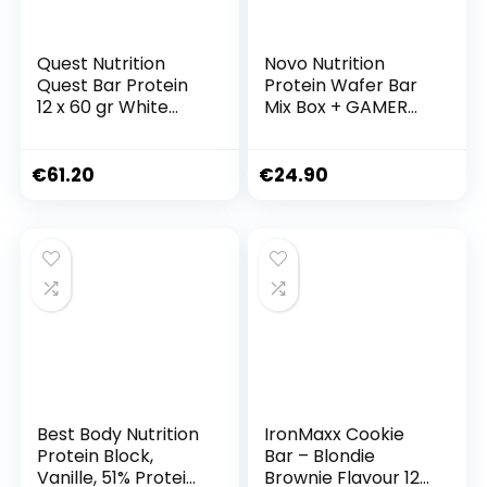
Quest Nutrition
Novo Nutrition
Quest Bar Protein
Protein Wafer Bar
12 x 60 gr White
Mix Box + GAMER
Chocolate
SUPPS GAME
Raspberry
CHANGER Probe-
Pack (MIX BOX, 10 x
€
61.20
€
24.90
40g)
Best Body Nutrition
IronMaxx Cookie
Protein Block,
Bar – Blondie
Vanille, 51% Protein
Brownie Flavour 12 x