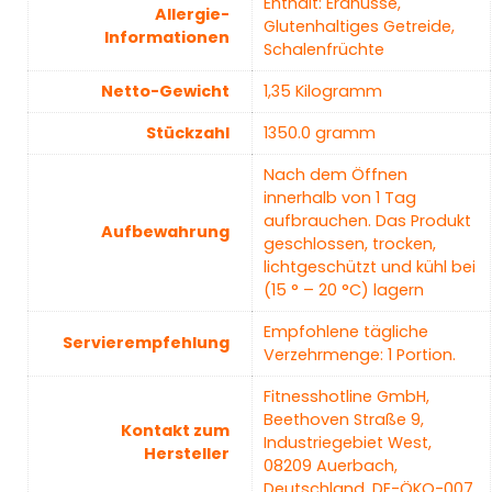
‎Enthält: Erdnüsse,
Allergie-
Glutenhaltiges Getreide,
Informationen
Schalenfrüchte
Netto-Gewicht
‎1,35 Kilogramm
Stückzahl
‎1350.0 gramm
‎Nach dem Öffnen
innerhalb von 1 Tag
aufbrauchen. Das Produkt
Aufbewahrung
geschlossen, trocken,
lichtgeschützt und kühl bei
(15 ° – 20 °C) lagern
‎Empfohlene tägliche
Servierempfehlung
Verzehrmenge: 1 Portion.
‎Fitnesshotline GmbH,
Beethoven Straße 9,
Kontakt zum
Industriegebiet West,
Hersteller
08209 Auerbach,
Deutschland, DE-ÖKO-007