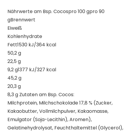
Nährwerte am Bsp. Cocospro 100 gpro 90
gBrennwert
Eiweiß
Kohlenhydrate
Fett1530 kJ/364 kcal
50,2 g
22,5 g
9,2 g1377 kJ/327 kcal
45,2 g
20,3 g
8,3 g
Zutaten am Bsp. Cocos
:
Milchprotein, Milchschokolade 17,8 % (Zucker,
Kakaobutter, Vollmilchpulver, Kakaomasse,
Emulgator (Soja-Lecithin), Aromen),
Gelatinehydrolysat, Feuchthaltemittel (Glycerol),