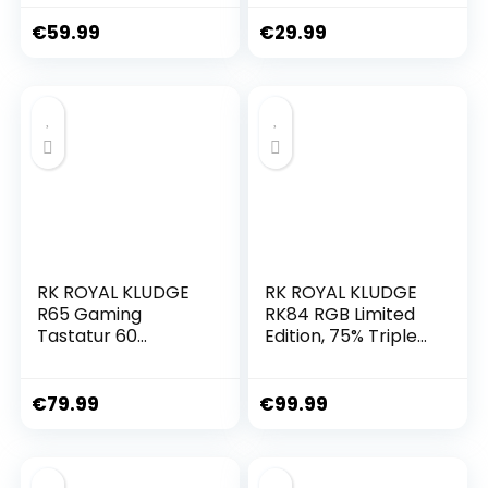
MX Red Switches –
61 Anti-Ghosting-
DE ISO – Midnight
Tasten, Blaue LED-
€
59.99
€
29.99
Black
Hintergrundbeleuc
htung,
ultrakompakte
Zwei
Ständer(Braune
Schalter/Schwarz
Weiß)
RK ROYAL KLUDGE
RK ROYAL KLUDGE
R65 Gaming
RK84 RGB Limited
Tastatur 60
Edition, 75% Triple
Prozent mit Knopf,
Modi
Gasket
BT5.0/2.4G/USB-C
Mechanische
Hot-Swap-fähige
€
79.99
€
99.99
Tastatur Kabellos
mechanische
Bluetooth/2.4G/US
Tastatur, 84 Tasten
B-C RGB PBT
Wireless Bluetooth