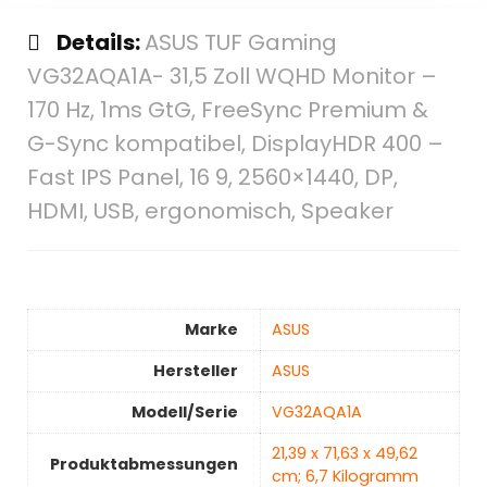
Details:
ASUS TUF Gaming
VG32AQA1A- 31,5 Zoll WQHD Monitor –
170 Hz, 1ms GtG, FreeSync Premium &
G-Sync kompatibel, DisplayHDR 400 –
Fast IPS Panel, 16 9, 2560×1440, DP,
HDMI, USB, ergonomisch, Speaker
Marke
‎ASUS
Hersteller
‎ASUS
Modell/Serie
‎VG32AQA1A
‎21,39 x 71,63 x 49,62
Produktabmessungen
cm; 6,7 Kilogramm