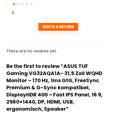
★
★
★
★
★
0
WRITE A REVIEW
There are no reviews yet.
Be the first to review “ASUS TUF
Gaming VG32AQA1A- 31,5 Zoll WQHD
Monitor – 170 Hz, 1ms GtG, FreeSync
Premium & G-Sync kompatibel,
DisplayHDR 400 – Fast IPS Panel, 16 9,
2560×1440, DP, HDMI, USB,
ergonomisch, Speaker”