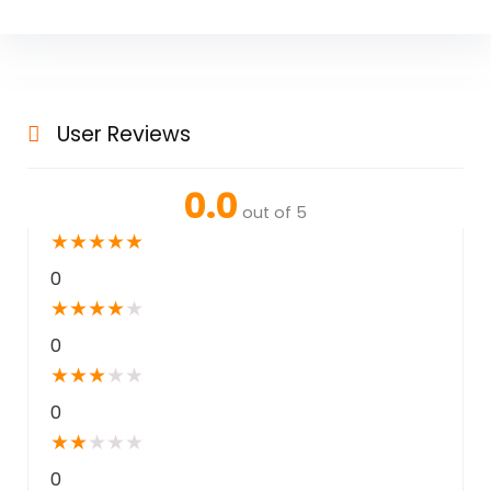
User Reviews
0.0
out of 5
★
★
★
★
★
0
★
★
★
★
★
0
★
★
★
★
★
0
★
★
★
★
★
0