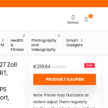
0
Wishlist
Health
Photography
Smart
YM
&
and
Gadgets
Fitness
Videography
7 Zoll
€
218.64
Sale!
€
389.90
RT,
PRODUKT KAUFEN
IPS
Note: Prices may fluctuate as
ort,
sellers adjust them regularly.