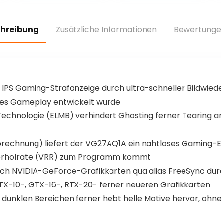
Tastatur mit
Wireless/Blueto
Rote Schalter für
oth/USB-C
PC/Laptop/PS4/
QWERTZ mit
chreibung
Zusätzliche Informationen
Bewertunge
PS5, Weiß
OLED-Smart-
Display und
Knopf Hot
Swappable
Braune Schalter,
Grau
PS Gaming-Strafanzeige durch ultra-schneller Bildwieder
ves Gameplay entwickelt wurde
hnologie (ELMB) verhindert Ghosting ferner Tearing an
rechnung) liefert der VG27AQ1A ein nahtloses Gaming-Er
ederholrate (VRR) zum Programm kommt
rch NVIDIA-GeForce-Grafikkarten qua alias FreeSync d
-10-, GTX-16-, RTX-20- ferner neueren Grafikkarten
 dunklen Bereichen ferner hebt helle Motive hervor, ohne