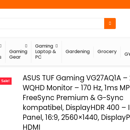
Gaming
Gaming
Laptop &
Gardening
Grocery
G
s
Gear
PC
ASUS TUF Gaming VG27AQ1A – 2
Sale!
WQHD Monitor – 170 Hz, 1ms MP
FreeSync Premium & G-Sync
kompatibel, DisplayHDR 400 – 
Panel, 16:9, 2560×1440, DisplayP
HDMI