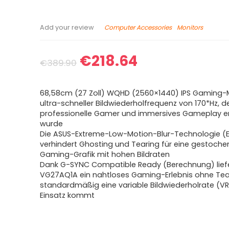
Computer Accessories
Monitors
Add your review
€
218.64
€
389.90
68,58cm (27 Zoll) WQHD (2560×1440) IPS Gaming-M
ultra-schneller Bildwiederholfrequenz von 170*Hz, de
professionelle Gamer und immersives Gameplay en
wurde
Die ASUS-Extreme-Low-Motion-Blur-Technologie (
verhindert Ghosting und Tearing für eine gestoche
Gaming-Grafik mit hohen Bildraten
Dank G-SYNC Compatible Ready (Berechnung) liefe
VG27AQ1A ein nahtloses Gaming-Erlebnis ohne Tea
standardmäßig eine variable Bildwiederholrate (V
Einsatz kommt