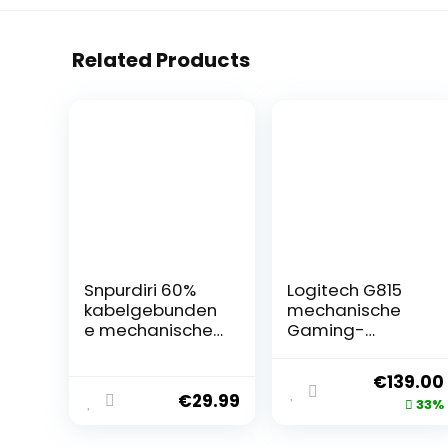
Related Products
Snpurdiri 60%
Logitech G815
kabelgebunden
mechanische
e mechanische
Gaming-
Gaming-
Tastatur,
Tastatur, 61
Taktiler GL-
€
139.00
Anti-Ghosting-
Tasten-Switch
€
29.99
33%
Tasten, Blaue
mit flachem
LED-
Profil, LIGHTSYNC