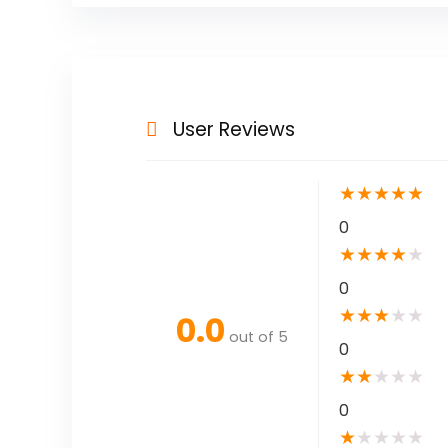
User Reviews
★
★
★
★
★
0
★
★
★
★
★
0
★
★
★
★
★
0.0
out of 5
0
★
★
★
★
★
0
★
★
★
★
★