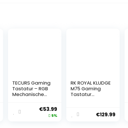
TECURS Gaming
RK ROYAL KLUDGE
Tastatur – RGB
M75 Gaming
Mechanische
Tastatur
Tastatur
kabellos 75%
Kabellos
Prozent TKL
€
53.99
Bluetooth/2.4G/
Mechanische
€
129.99
5%
Mit Kabel, 65%
Tastatur RGB 2,4
QWERTZ Gamer
GHz