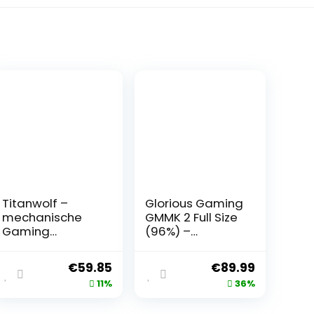
Titanwolf –
Glorious Gaming
mechanische
GMMK 2 Full Size
Gaming
(96%) –
Tastatur -LED
Mechanisches
Mechanical
Gaming-
€
59.85
€
89.99
Keyboard – Anti
Keyboard,
11%
36%
Ghosting –
Aluminiumrahm
QWERTZ Layout
en, anpassbar,