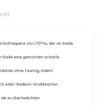
DE – RGB LED
Doubleshot-
Hintergrundbele
Kappen, Fox
uchtung 19
Schalter,
n (0)
Lichtmodis
tastenweise
Benutzerdefinier
RGB, Deutsch
ter
QWERTZ Layout
Beleuchtungsm
– Weiß
odus
holfrequenz von 170*Hz, der an Stelle
 Stelle eine gestochen scharfe
lebnis ohne Tearing, indem
urch AMD-Radeon-Grafikkarten.
 sie zu überbelichten