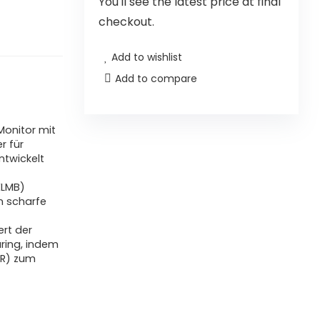
You'll see the latest price at final
checkout.
Add to wishlist
Add to compare
onitor mit
r für
twickelt
ELMB)
n scharfe
rt der
ring, indem
RR) zum