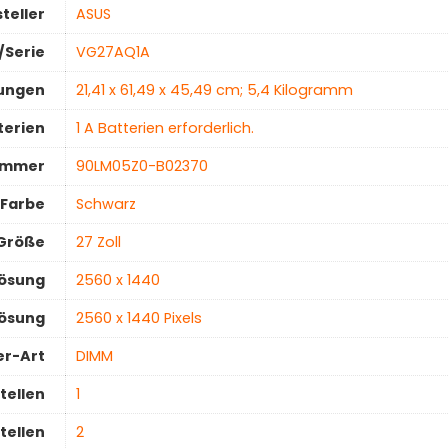
teller
‎ASUS
/Serie
‎VG27AQ1A
ungen
‎21,41 x 61,49 x 45,49 cm; 5,4 Kilogramm
terien
‎1 A Batterien erforderlich.
ummer
‎90LM05Z0-B02370
Farbe
‎Schwarz
-Größe
‎27 Zoll
lösung
‎2560 x 1440
ösung
‎2560 x 1440 Pixels
er-Art
‎DIMM
tellen
1
tellen
2