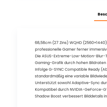
Hintergrundbele
RGB, 5
uchtung,
Programmierbar
ultrakompakte
e G-Tasten,
Bes
Zwei
Multimedia-
Ständer(Braune
Bedienelemente
Schalter/Schwar
, Deutsches
z Weiß)
QWERTZ-Layout
– Carbon
68,58cm (27 Zins) WQHD (2560×1440) I
professionelle Gamer ferner immersi
Die ASUS-Extreme-Low-Motion-Blur-Tec
Gaming-Grafik durch hohen Bildraten
Infolge G-SYNC Compatible Ready (Ab
standardmäßig eine variable Bildwi
Unterstützt sowohl Adaptive-Sync du
Kompatibel durch NVIDIA-GeForce-GTX
Shadow Boost verbessert Bilddetails in