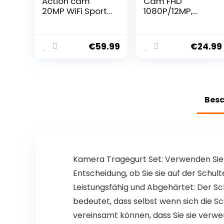
Action cam
Cam FHD
20MP WiFi Sports
1080P/12MP,
Kamera Ultra HD
Unterwasserka
Unterwasserka
mera
mera 40m 170 °
wasserdicht bis
€
59.99
€
24.99
Weitwinkel 2.4G
30M, 140 Grad
Fernbedienung
Weitwinkel
Zeitraffer
Action Kamera
2x1050mAh
mit Zwei 900
Akkus 2.0-inch
mAh
Bes
LCD Bildschirm
wiederaufladba
und andere
re Akkus und
Zubehör-Set
Kamera Tragegurt Set: Verwenden Sie 
Entscheidung, ob Sie sie auf der Sch
Leistungsfähig und Abgehärtet: Der Sc
bedeutet, dass selbst wenn sich die S
vereinsamt können, dass Sie sie verw