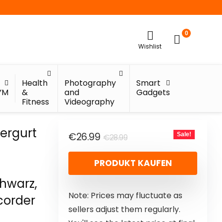
0
Wishlist
Health
Photography
Smart
YM
&
and
Gadgets
Fitness
Videography
tergurt
€
26.99
Sale!
€
28.99
PRODUKT KAUFEN
chwarz,
Note: Prices may fluctuate as
corder
sellers adjust them regularly.