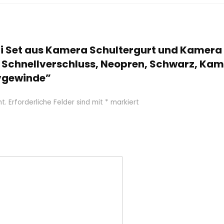
inti Set aus Kamera Schultergurt und Kamer
, Schnellverschluss, Neopren, Schwarz, Ka
ivgewinde”
t.
Erforderliche Felder sind mit
*
markiert