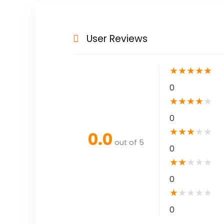
User Reviews
★
★
★
★
★
0
★
★
★
★
★
0
★
★
★
★
★
0.0
out of 5
0
★
★
★
★
★
0
★
★
★
★
★
0