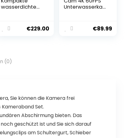
Kompakte
Cam 4K 60FPS
wasserdichte
Unterwasserka
Action-Kamera
mera, WiFi, 40M
mit 4K-Ultra-
wasserdichte
HD-Video, 12 MP
Kamera, 170°
€
229.00
€
89.99
Foto,
Einstellbarer
Touchscreen
Weitwinkel, EIS
Helmkamera,
Dual-Screen-
Camcorder mit
n (0)
kabellosem
Mikrofon und 2
Batterien
ra, Sie können die Kamera frei
es Kameraband Set.
sekundären Abschirmung bieten. Das
och geschützt ist und Sie sich darauf
lungsclips am Schultergurt, Schieber