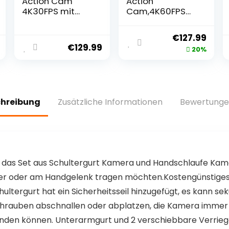
Action Cam
Action
4K30FPS mit
Cam,4K60FPS
64GB U3
20MP
Speicherkarte
Unterwasserka
€
127.99
Unterwasserka
mera mit 64GB
€
129.99
20%
mera WiFi 40M
U3
EIS Anti-Shake
Speicherkarte
Action Kamera
WiFi mit
4X Zoom mit
Touchscreen EIS
Touchscreen,
40M
chreibung
Zusätzliche Informationen
Bewertunge
Fernbedienung,
Sportkamera 8X
Sportkamera
Zoom
Wasserdicht
Sprachsteuerun
Gehäuse,Helmzu
g
behör
Fernbedienung
Zubehör Kit
das Set aus Schultergurt Kamera und Handschlaufe Kame
ulter oder am Handgelenk tragen möchten.Kostengünstig
hultergurt hat ein Sicherheitsseil hinzugefügt, es kann 
chrauben abschnallen oder abplatzen, die Kamera immer n
enden können. Unterarmgurt und 2 verschiebbare Verriege