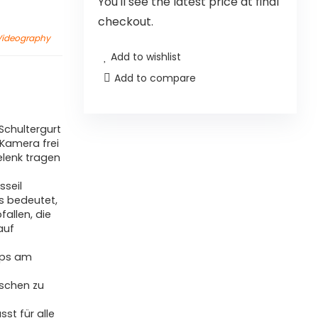
You'll see the latest price at final
checkout.
Videography
Add to wishlist
Add to compare
Schultergurt
Kamera frei
elenk tragen
sseil
s bedeutet,
allen, die
auf
ips am
tschen zu
st für alle