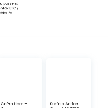
e, passend
entax ETC /
chlaufe
GoPro Hero –
Surfola Action