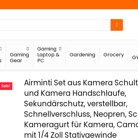
Gaming
Gaming
Laptop &
Gardening
Grocery
G
s
Gear
PC
Airminti Set aus Kamera Schul
Sale!
und Kamera Handschlaufe,
Sekundärschutz, verstellbar,
Schnellverschluss, Neopren, S
Kameragurt für Kamera, Cam
mit 1/4 Zoll Stativgewinde