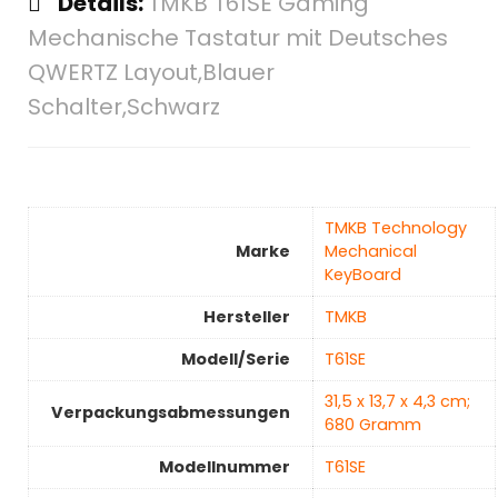
Details:
TMKB T61SE Gaming
Mechanische Tastatur mit Deutsches
QWERTZ Layout,Blauer
Schalter,Schwarz
‎TMKB Technology
Marke
Mechanical
KeyBoard
Hersteller
‎TMKB
Modell/Serie
‎T61SE
‎31,5 x 13,7 x 4,3 cm;
Verpackungsabmessungen
680 Gramm
Modellnummer
‎T61SE