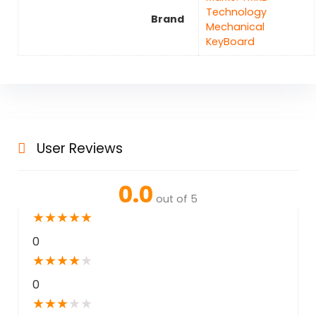
Technology
Brand
Mechanical
KeyBoard
User Reviews
0.0
out of 5
★
★
★
★
★
0
★
★
★
★
★
0
★
★
★
★
★