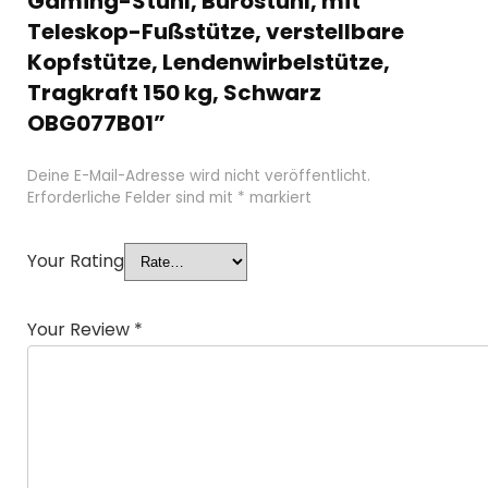
Gaming-Stuhl, Bürostuhl, mit
Teleskop-Fußstütze, verstellbare
Kopfstütze, Lendenwirbelstütze,
Tragkraft 150 kg, Schwarz
OBG077B01”
Deine E-Mail-Adresse wird nicht veröffentlicht.
Erforderliche Felder sind mit
*
markiert
Your Rating
Your Review
*