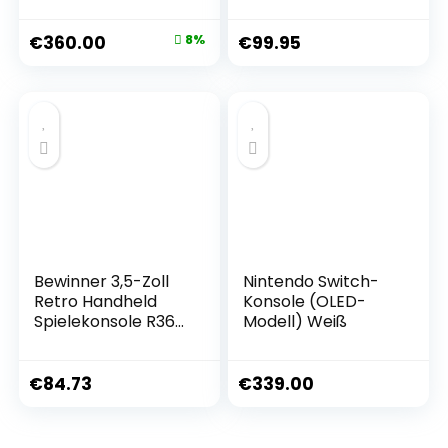
SteamOS 3.0,
Dual-3D-Joystick,
Handheld Gaming
20+ Emulatoren für
€
360.00
8%
€
99.95
Console
PSP, N64, GB, über
10000 Spiele
vorinstalliert,
kompatibel mit 64-
Bit-3D-Simulatoren
Bewinner 3,5-Zoll
Nintendo Switch-
Retro Handheld
Konsole (OLED-
Spielekonsole R36s,
Modell) Weiß
Videospielkonsole
mit Dual Stylem
Linux/Garlic
€
84.73
€
339.00
Unterstützung,
Retro Konsole mit
Dual 3D Joysticks