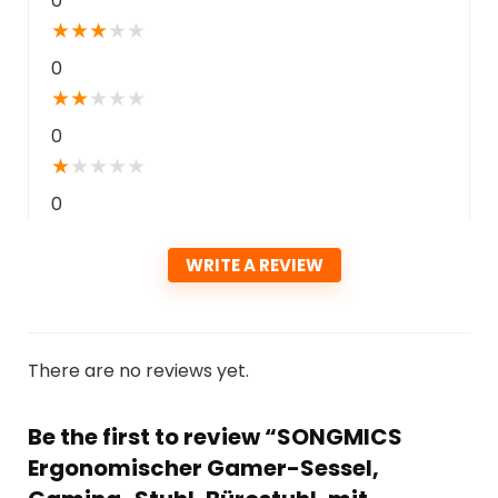
0
★
★
★
★
★
0
★
★
★
★
★
0
★
★
★
★
★
0
WRITE A REVIEW
There are no reviews yet.
Be the first to review “SONGMICS
Ergonomischer Gamer-Sessel,