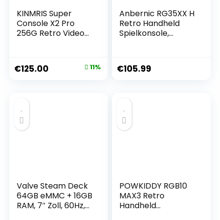
KINMRIS Super
Anbernic RG35XX H
Console X2 Pro
Retro Handheld
256G Retro Video
Spielkonsole,
spielkonsole mit
Support HDMI TV
70000 Videospielen
Output 5G WiFi
70+
Bluetooth 4.2 , 3.5
€
125.00
11%
€
105.99
Spieleemulatoren
Inch IPS Screen
mit Two Gamepad
Linux System Built-
Kinder Spielebox
in 64G TF Card
5515 Games
(RG35XXH-
Transparent
Purple)
Valve Steam Deck
POWKIDDY RGB10
64GB eMMC + 16GB
MAX3 Retro
RAM, 7″ Zoll, 60Hz,
Handheld
1280x800px,
Spielekonsole,