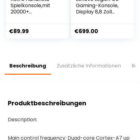
Spielkonsole,mit
Gaming-Konsole,
20000+
Display 8,8 Zoll
Spielen,Retro
WQXGA, 144 Hz
Gaming
(AMD Ryzen Z1
Konsole,16G+128G,3,
Extreme, 16 GB
€
89.99
€
699.00
5 Zoll IPS Gaming
RAM, 512 GB SSD,
Bildschirm,Open
AMD Radeon
Source Arkos
Graphics, Windows
System,Blau
11 Home) schwarz
Beschreibung
Zusätzliche Informationen
Bew
Produktbeschreibungen
Description:
Main control frequency: Duad-core Cortex-A7 up