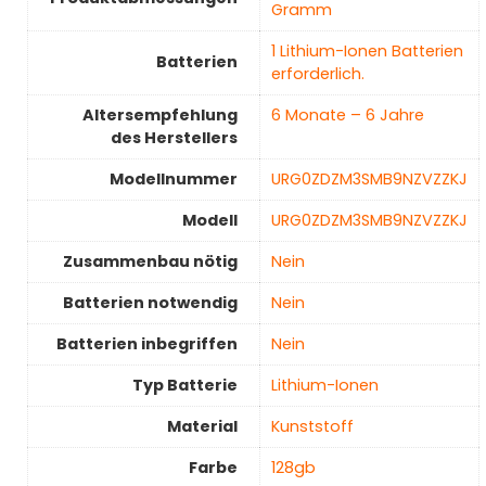
Gramm
‎1 Lithium-Ionen Batterien
Batterien
erforderlich.
Altersempfehlung
‎6 Monate – 6 Jahre
des Herstellers
Modellnummer
‎URG0ZDZM3SMB9NZVZZKJ
Modell
‎URG0ZDZM3SMB9NZVZZKJ
Zusammenbau nötig
‎Nein
Batterien notwendig
‎Nein
Batterien inbegriffen
‎Nein
Typ Batterie
‎Lithium-Ionen
Material
‎Kunststoff
Farbe
‎128gb