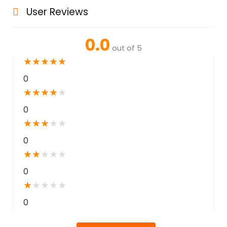
User Reviews
0.0
out of 5
★
★
★
★
★
0
★
★
★
★
★
0
★
★
★
★
★
0
★
★
★
★
★
0
★
★
★
★
★
0