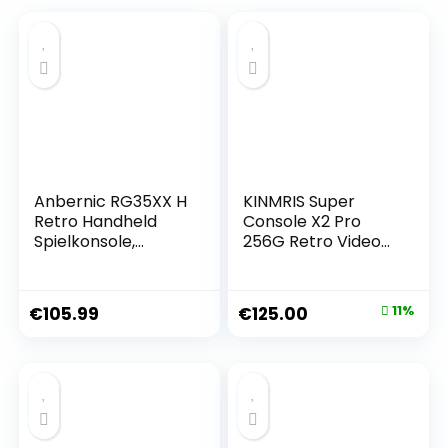
Anbernic RG35XX H
KINMRIS Super
Retro Handheld
Console X2 Pro
Spielkonsole,
256G Retro Video
Support HDMI TV
spielkonsole mit
Output 5G WiFi
70000 Videospielen
Bluetooth 4.2 , 3.5
70+
€
105.99
€
125.00
11%
Inch IPS Screen
Spieleemulatoren
Linux System Built-
mit Two Gamepad
in 64G TF Card
Kinder Spielebox
5515 Games
(RG35XXH-
Transparent
Purple)