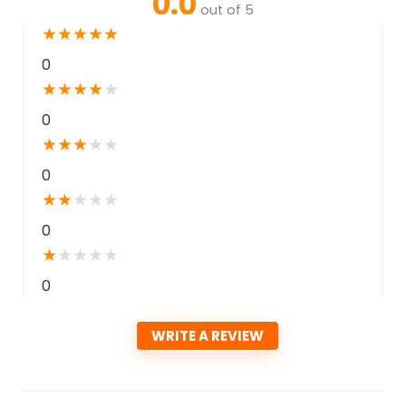
0.0
out of 5
★
★
★
★
★
0
★
★
★
★
★
0
★
★
★
★
★
0
★
★
★
★
★
0
★
★
★
★
★
0
WRITE A REVIEW