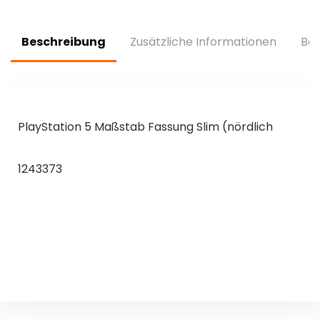
Zwei-Spieler-Spiele
inkl. 3 Monate
(rot)
Game Pass
Ultimate
Beschreibung
Zusätzliche Informationen
Bew
PlayStation 5 Maßstab Fassung Slim (nördlich
1243373