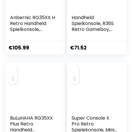
Anbernic RG35XX H
Handheld
Retro Handheld
Spielkonsole, R36S
Spielkonsole,
Retro Gameboy,
Support HDMI TV
3.5 Zoll IPS
Output 5G WiFi
Bildschirm
Bluetooth 4.2 , 3.5
Spielekonsole Für
€
105.99
€
71.52
Inch IPS Screen
Unterwegs, Pocket
Linux System Built-
Console Retro
in 64G TF Card
Spielekonsole Mit
5515 Games
Open Source Linux
(RG35XXH-
System, 128G Tf
Transparent
Karte
Purple)
BuLuHAHA RG35XX
Super Console X
Plus Retro
Pro Retro
Handheld
Spielekonsole, Mini