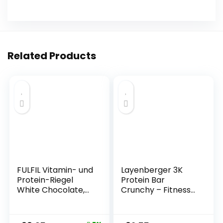
Related Products
FULFIL Vitamin- und
Layenberger 3K
Protein-Riegel
Protein Bar
White Chocolate,
Crunchy – Fitness
Cookies und Cream
Riegel – viel Eiweiß,
Geschmack – High
wenig Zucker – 15er
Protein, Low Sugar
Pack (15 x 45 g) –