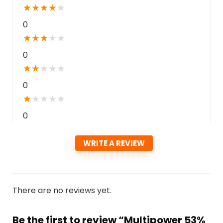
★
★
★
★
★
0
★
★
★
★
★
0
★
★
★
★
★
0
★
★
★
★
★
0
WRITE A REVIEW
There are no reviews yet.
Be the first to review “Multipower 53%