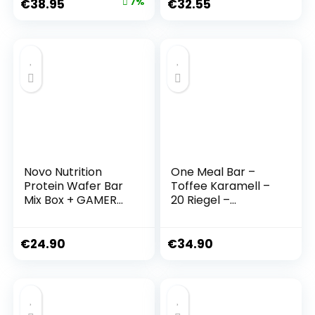
€
38.95
7%
€
32.55
Snack mit weißer
Brownie Caramel
Schokolade und
Vitaminen – 15 x 55
g
Novo Nutrition
One Meal Bar –
Protein Wafer Bar
Toffee Karamell –
Mix Box + GAMER
20 Riegel –
SUPPS GAME
kalorienarmer
CHANGER Probe-
Mahlzeitenersatz
Pack (MIX BOX, 10 x
Unterstützung
€
24.90
€
34.90
40g)
beim Abnehmen &
Gewichtskontrolle
– hoher Gehalt
Protein,
Ballaststoffen,