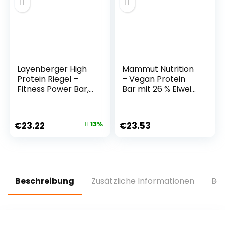
Vitaminen – Allévo
by Alpha Foods
Layenberger High
Mammut Nutrition
Protein Riegel –
– Vegan Protein
Fitness Power Bar,
Bar mit 26 % Eiweiß
viel Eiweiß, wenig
Riegel –
Zucker – 18er Pack
Geschmack Triple
(18 x 35 g) –
Chocolate – 12 x 45
€
23.22
13%
€
23.53
Schoko-Nuss
g Riegel Tray
Beschreibung
Zusätzliche Informationen
Bew