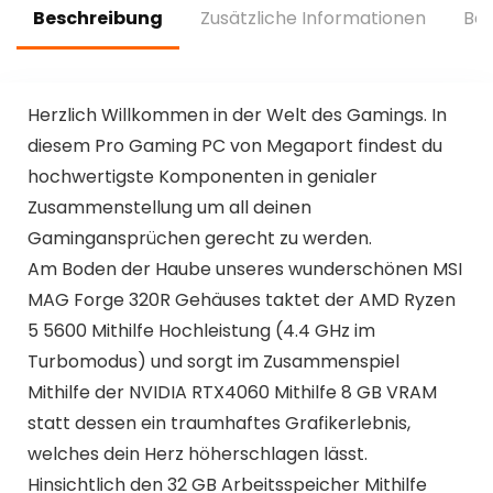
3.2×2,Type
Beschreibung
Zusätzliche Informationen
Bew
C,HDMI(Gray)
Herzlich Willkommen in der Welt des Gamings. In
diesem Pro Gaming PC von Megaport findest du
hochwertigste Komponenten in genialer
Zusammenstellung um all deinen
Gamingansprüchen gerecht zu werden.
Am Boden der Haube unseres wunderschönen MSI
MAG Forge 320R Gehäuses taktet der AMD Ryzen
5 5600 Mithilfe Hochleistung (4.4 GHz im
Turbomodus) und sorgt im Zusammenspiel
Mithilfe der NVIDIA RTX4060 Mithilfe 8 GB VRAM
statt dessen ein traumhaftes Grafikerlebnis,
welches dein Herz höherschlagen lässt.
Hinsichtlich den 32 GB Arbeitsspeicher Mithilfe