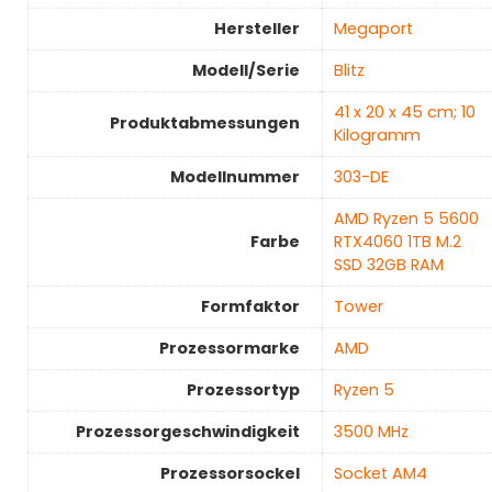
Hersteller
‎Megaport
Modell/Serie
‎Blitz
‎41 x 20 x 45 cm; 10
Produktabmessungen
Kilogramm
Modellnummer
‎303-DE
‎AMD Ryzen 5 5600
Farbe
RTX4060 1TB M.2
SSD 32GB RAM
Formfaktor
‎Tower
Prozessormarke
‎AMD
Prozessortyp
‎Ryzen 5
Prozessorgeschwindigkeit
‎3500 MHz
Prozessorsockel
‎Socket AM4