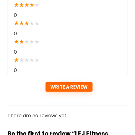
★
★
★
★
★
0
★
★
★
★
★
0
★
★
★
★
★
0
★
★
★
★
★
0
WRITE A REVIEW
There are no reviews yet.
Be the first to review “LFJ Fitness