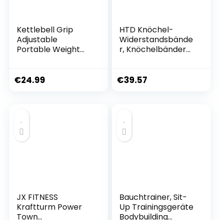
Kettlebell Grip
HTD Knöchel-
Adjustable
Widerstandsbände
Portable Weight
r, Knöchelbänder
Travel Workout
zum Training mit
Equipment Gear
Manschetten,
for Gym Weights
Widerstandsbände
€
24.99
€
39.57
Bag, Crossfit WOD,
r für das Bein-Po-
Weightlifting,
Training,
Bodybuilding, Lose
Trainingsausrüstun
Weight | Clamps to
g für Kickbacks,
Dumbells |
Hüft-
Gesäßmuskel-
Trainingsübungen
JX FITNESS
Bauchtrainer, Sit-
Kraftturm Power
Up Trainingsgeräte
Town
Bodybuilding