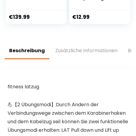
Multifunktions
Expander
Power Tower Dip-
Ganzkörpertrainer
Station Fitness
für Zuhause 6
€
139.99
€
12.99
Trainingsgerät für
Tubes Elastische
Klimmzugstange
Zugseil
Liegestütze
Multifunktions-Leg-
Abdominal-
Exerciser für
Trainings
Fitness Abnehmen
Beschreibung
Zusätzliche Informationen
Bew
Training Yoga
fitness latzug
💪【2 Übungsmodi】Durch Ändern der
Verbindungswege zwischen dem Karabinerhaken
und dem Kabelzug seil können Sie zwei funktionelle
Übungsmodi erhalten: LAT Pull down und Lift up