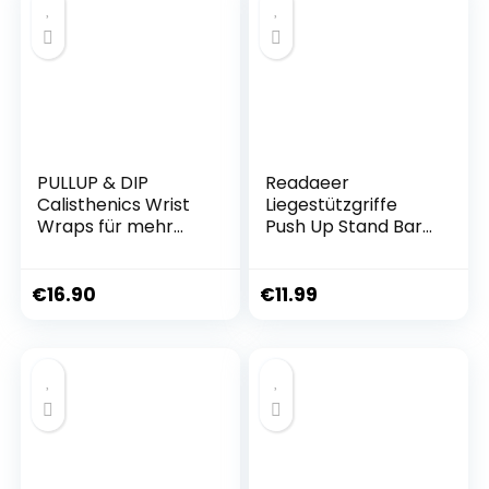
PULLUP & DIP
Readaeer
Calisthenics Wrist
Liegestützgriffe
Wraps für mehr
Push Up Stand Bars
Stabilität &
Liegestütze
Sicherheit im
Training,
€
16.90
€
11.99
Handgelenkbandag
en für Calisthenics,
Krafttraining,
Turnen & Fitness,
Handgelenkstütze
für Frauen und
Männer