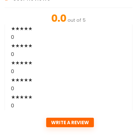
0.0
out of 5
★
★
★
★
★
0
★
★
★
★
★
0
★
★
★
★
★
0
★
★
★
★
★
0
★
★
★
★
★
0
WRITE A REVIEW