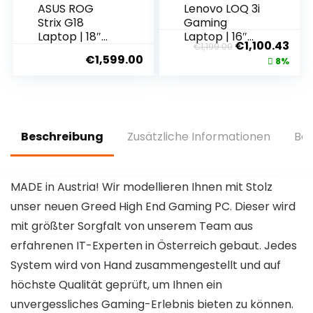
ASUS ROG
Lenovo LOQ 3i
Strix G18
Gaming
Laptop | 18″
Laptop | 16″
€
1,100.43
€
1,199.00
Full-HD
WUXGA
€
1,599.00
8%
165Hz/7ms
Display |
16:10 IPS
144Hz | Intel
Display | Intel
Core i5-
Core i7-
13500H | 16GB
13650HX | 16
RAM | 512GB
GB RAM | 1 TB
SSD | NVIDIA
Beschreibung
Zusätzliche Informationen
Bew
SSD | NVIDIA
GeForce RTX
RTX 4060 |
4050 TGP
Windows 11 |
95W | G-Sync
MADE in Austria! Wir modellieren Ihnen mit Stolz
QWERTZ
| Win11 Home |
Tastatur|
QWERTZ |
unser neuen Greed High End Gaming PC. Dieser wird
Eclipse Grey
grau | 3
mit größter Sorgfalt von unserem Team aus
Monate
erfahrenen IT-Experten in Österreich gebaut. Jedes
Premium Care
System wird von Hand zusammengestellt und auf
höchste Qualität geprüft, um Ihnen ein
unvergessliches Gaming-Erlebnis bieten zu können.