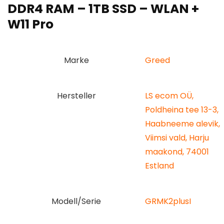
DDR4 RAM – 1TB SSD – WLAN +
W11 Pro
Marke
‎Greed
Hersteller
‎LS ecom OÜ,
Poldheina tee 13-3,
Haabneeme alevik,
Viimsi vald, Harju
maakond, 74001
Estland
Modell/Serie
‎GRMK2plusI