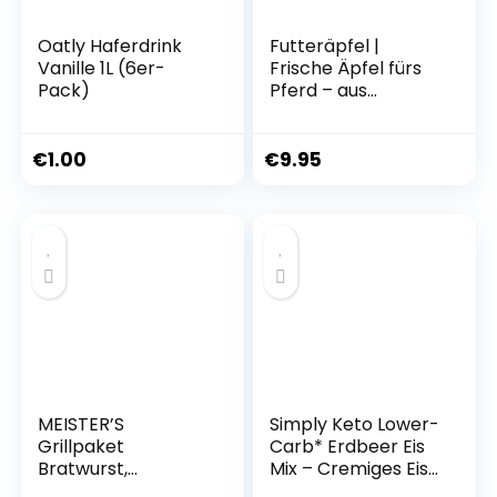
Oatly Haferdrink
Futteräpfel |
Vanille 1L (6er-
Frische Äpfel fürs
Pack)
Pferd – aus
regionalem Anbau
(9,5 KG)
€
1.00
€
9.95
MEISTER’S
Simply Keto Lower-
Grillpaket
Carb* Erdbeer Eis
Bratwurst,
Mix – Cremiges Eis
Käsewurst,
ohne Zuckerzusatz