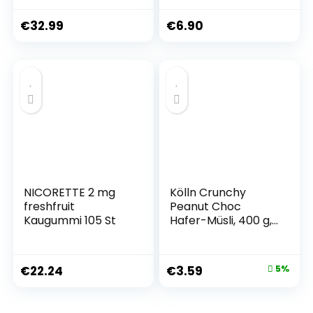
Rauchwurst
mit nur 2,6 g Netto-
Debrecziner,
Kohlenhydrate –
€
32.99
€
6.90
Rostbratwurst,
ohne Maltit –
Berner Würstchen
Glutenfrei, sojafrei
mit Käse & Bacon
& ketogen – für 10
Lebensmittel Paket
Portionen (100 g)
NICORETTE 2 mg
Kölln Crunchy
freshfruit
Peanut Choc
Kaugummi 105 St
Hafer-Müsli, 400 g, 1
Stück (1er Pack)
€
22.24
€
3.59
5%